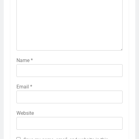
Name
*
Email
*
Website