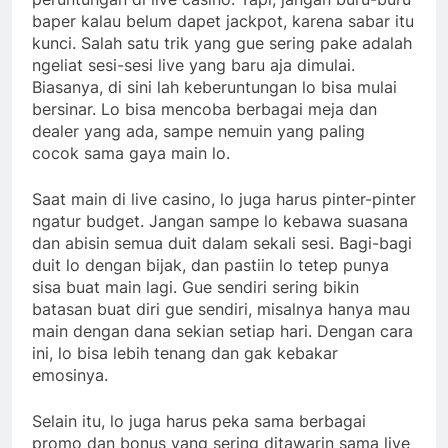
baper kalau belum dapet jackpot, karena sabar itu
kunci. Salah satu trik yang gue sering pake adalah
ngeliat sesi-sesi live yang baru aja dimulai.
Biasanya, di sini lah keberuntungan lo bisa mulai
bersinar. Lo bisa mencoba berbagai meja dan
dealer yang ada, sampe nemuin yang paling
cocok sama gaya main lo.
Saat main di live casino, lo juga harus pinter-pinter
ngatur budget. Jangan sampe lo kebawa suasana
dan abisin semua duit dalam sekali sesi. Bagi-bagi
duit lo dengan bijak, dan pastiin lo tetep punya
sisa buat main lagi. Gue sendiri sering bikin
batasan buat diri gue sendiri, misalnya hanya mau
main dengan dana sekian setiap hari. Dengan cara
ini, lo bisa lebih tenang dan gak kebakar
emosinya.
Selain itu, lo juga harus peka sama berbagai
promo dan bonus yang sering ditawarin sama live