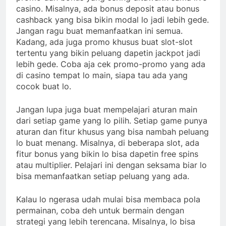
casino. Misalnya, ada bonus deposit atau bonus
cashback yang bisa bikin modal lo jadi lebih gede.
Jangan ragu buat memanfaatkan ini semua.
Kadang, ada juga promo khusus buat slot-slot
tertentu yang bikin peluang dapetin jackpot jadi
lebih gede. Coba aja cek promo-promo yang ada
di casino tempat lo main, siapa tau ada yang
cocok buat lo.
Jangan lupa juga buat mempelajari aturan main
dari setiap game yang lo pilih. Setiap game punya
aturan dan fitur khusus yang bisa nambah peluang
lo buat menang. Misalnya, di beberapa slot, ada
fitur bonus yang bikin lo bisa dapetin free spins
atau multiplier. Pelajari ini dengan seksama biar lo
bisa memanfaatkan setiap peluang yang ada.
Kalau lo ngerasa udah mulai bisa membaca pola
permainan, coba deh untuk bermain dengan
strategi yang lebih terencana. Misalnya, lo bisa