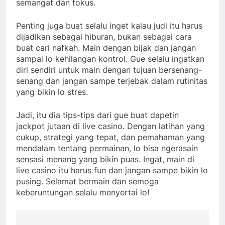
semangat dan fokus.
Penting juga buat selalu inget kalau judi itu harus
dijadikan sebagai hiburan, bukan sebagai cara
buat cari nafkah. Main dengan bijak dan jangan
sampai lo kehilangan kontrol. Gue selalu ingatkan
diri sendiri untuk main dengan tujuan bersenang-
senang dan jangan sampe terjebak dalam rutinitas
yang bikin lo stres.
Jadi, itu dia tips-tips dari gue buat dapetin
jackpot jutaan di live casino. Dengan latihan yang
cukup, strategi yang tepat, dan pemahaman yang
mendalam tentang permainan, lo bisa ngerasain
sensasi menang yang bikin puas. Ingat, main di
live casino itu harus fun dan jangan sampe bikin lo
pusing. Selamat bermain dan semoga
keberuntungan selalu menyertai lo!