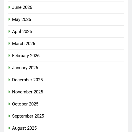
June 2026
May 2026
April 2026
March 2026
February 2026
January 2026
December 2025
November 2025
October 2025
September 2025
August 2025