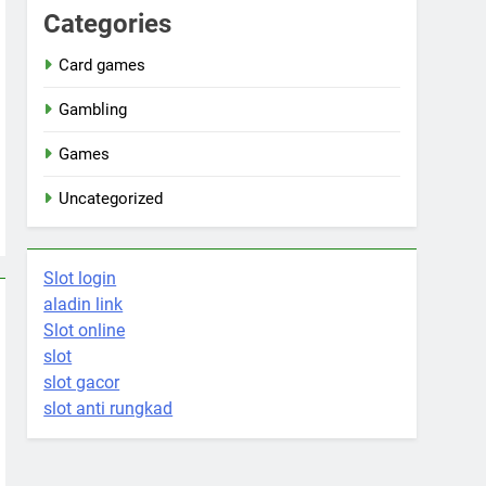
Categories
Card games
Gambling
Games
Uncategorized
Slot login
aladin link
Slot online
slot
slot gacor
slot anti rungkad