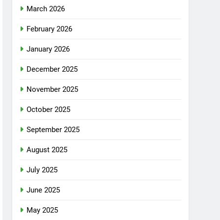
March 2026
February 2026
January 2026
December 2025
November 2025
October 2025
September 2025
August 2025
July 2025
June 2025
May 2025