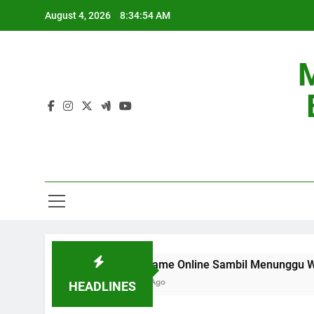
Skip
August 4, 2026
8:34:55 AM
to
content
M
a Terus
Main Game Online Sambil Menunggu Waktu
1 Month Ago
HEADLINES