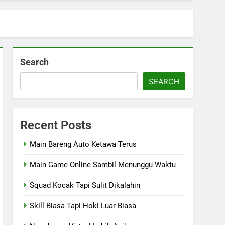
Search
SEARCH
Recent Posts
Main Bareng Auto Ketawa Terus
Main Game Online Sambil Menunggu Waktu
Squad Kocak Tapi Sulit Dikalahin
Skill Biasa Tapi Hoki Luar Biasa