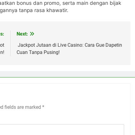
atkan bonus dan promo, serta main dengan bijak
annya tanpa rasa khawatir.
s:
Next:
ot
Jackpot Jutaan di Live Casino: Cara Gue Dapetin
n!
Cuan Tanpa Pusing!
ed fields are marked
*