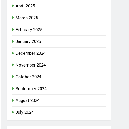
April 2025
March 2025
February 2025
January 2025
December 2024
November 2024
October 2024
September 2024
August 2024
July 2024