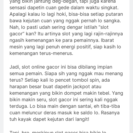
yang bikin jantung deg-degan, tapi juga karena
sensasi dapetin cuan gede dalam waktu singkat.
Apalagi kalau lo lagi hoki, bisa-bisa setiap putaran
bawa kejutan cuan yang nggak pernah lo sangka.
Nah, lo pasti udah sering dengar istilah “slot
gacor” kan? Itu artinya slot yang lagi rajin-rajinnya
ngasih kemenangan ke para pemainnya. Ibarat
mesin yang lagi penuh energi positif, siap kasih lo
kemenangan terus-menerus.
Jadi, slot online gacor ini bisa dibilang impian
semua pemain. Siapa sih yang nggak mau menang
terus? Setiap kali lo pencet tombol spin, ada
harapan besar buat dapetin jackpot atau
kemenangan yang bikin dompet makin tebel. Yang
bikin makin seru, slot gacor ini sering kali nggak
terduga. Lo bisa main dengan santai, eh tiba-tiba
cuan meluncur deras masuk ke saldo lo. Rasanya
tuh kayak dapet kejutan dari langit!
Tapi, bro, meskipun slot gacor bisa bikin lo