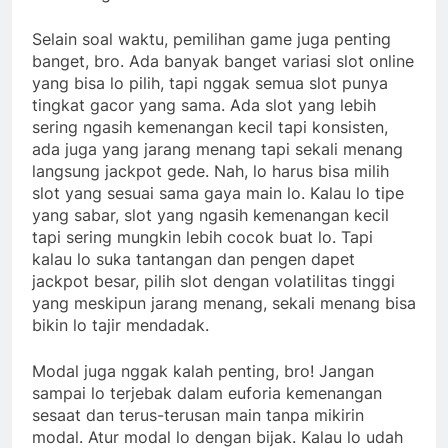
Selain soal waktu, pemilihan game juga penting
banget, bro. Ada banyak banget variasi slot online
yang bisa lo pilih, tapi nggak semua slot punya
tingkat gacor yang sama. Ada slot yang lebih
sering ngasih kemenangan kecil tapi konsisten,
ada juga yang jarang menang tapi sekali menang
langsung jackpot gede. Nah, lo harus bisa milih
slot yang sesuai sama gaya main lo. Kalau lo tipe
yang sabar, slot yang ngasih kemenangan kecil
tapi sering mungkin lebih cocok buat lo. Tapi
kalau lo suka tantangan dan pengen dapet
jackpot besar, pilih slot dengan volatilitas tinggi
yang meskipun jarang menang, sekali menang bisa
bikin lo tajir mendadak.
Modal juga nggak kalah penting, bro! Jangan
sampai lo terjebak dalam euforia kemenangan
sesaat dan terus-terusan main tanpa mikirin
modal. Atur modal lo dengan bijak. Kalau lo udah