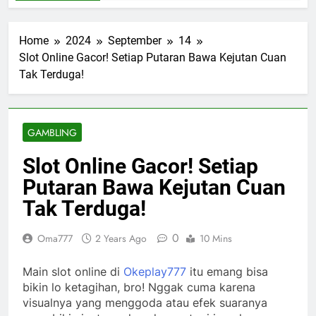
Home
2024
September
14
Slot Online Gacor! Setiap Putaran Bawa Kejutan Cuan
Tak Terduga!
GAMBLING
Slot Online Gacor! Setiap
Putaran Bawa Kejutan Cuan
Tak Terduga!
0
Oma777
2 Years Ago
10 Mins
Main slot online di
Okeplay777
itu emang bisa
bikin lo ketagihan, bro! Nggak cuma karena
visualnya yang menggoda atau efek suaranya