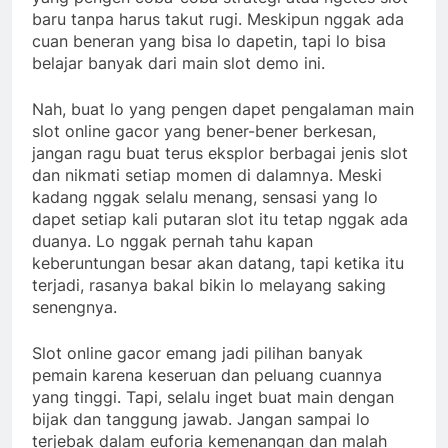
baru tanpa harus takut rugi. Meskipun nggak ada
cuan beneran yang bisa lo dapetin, tapi lo bisa
belajar banyak dari main slot demo ini.
Nah, buat lo yang pengen dapet pengalaman main
slot online gacor yang bener-bener berkesan,
jangan ragu buat terus eksplor berbagai jenis slot
dan nikmati setiap momen di dalamnya. Meski
kadang nggak selalu menang, sensasi yang lo
dapet setiap kali putaran slot itu tetap nggak ada
duanya. Lo nggak pernah tahu kapan
keberuntungan besar akan datang, tapi ketika itu
terjadi, rasanya bakal bikin lo melayang saking
senengnya.
Slot online gacor emang jadi pilihan banyak
pemain karena keseruan dan peluang cuannya
yang tinggi. Tapi, selalu inget buat main dengan
bijak dan tanggung jawab. Jangan sampai lo
terjebak dalam euforia kemenangan dan malah