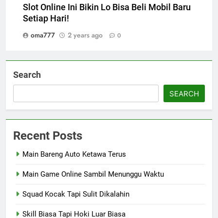
Slot Online Ini Bikin Lo Bisa Beli Mobil Baru
Setiap Hari!
oma777
2 years ago
0
Search
SEARCH
Recent Posts
Main Bareng Auto Ketawa Terus
Main Game Online Sambil Menunggu Waktu
Squad Kocak Tapi Sulit Dikalahin
Skill Biasa Tapi Hoki Luar Biasa