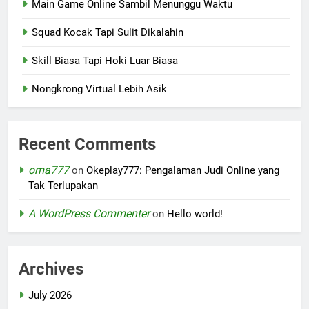
Main Game Online Sambil Menunggu Waktu
Squad Kocak Tapi Sulit Dikalahin
Skill Biasa Tapi Hoki Luar Biasa
Nongkrong Virtual Lebih Asik
Recent Comments
oma777
on
Okeplay777: Pengalaman Judi Online yang
Tak Terlupakan
A WordPress Commenter
on
Hello world!
Archives
July 2026