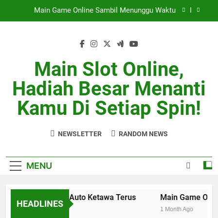
Skip
Main Game Online Sambil Menunggu Waktu
to
content
Squad Kocak Tapi Sulit Dikalahin
Skill Biasa Tapi Hoki Luar Biasa
Main Slot Online,
Main Bareng Auto Ketawa Terus
Hadiah Besar Menanti
Main Game Online Sambil Menunggu Waktu
Kamu Di Setiap Spin!
Squad Kocak Tapi Sulit Dikalahin
NEWSLETTER
RANDOM NEWS
Skill Biasa Tapi Hoki Luar Biasa
MENU
Main Bareng Auto Ketawa Terus
Main Game Online
HEADLINES
1 Month Ago
1 Month Ago