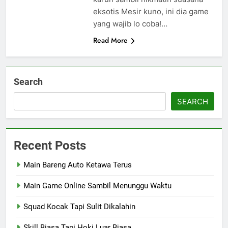
eksotis Mesir kuno, ini dia game
yang wajib lo coba!…
Read More
Search
SEARCH
Recent Posts
Main Bareng Auto Ketawa Terus
Main Game Online Sambil Menunggu Waktu
Squad Kocak Tapi Sulit Dikalahin
Skill Biasa Tapi Hoki Luar Biasa