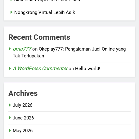
Nongkrong Virtual Lebih Asik
Recent Comments
oma777
on
Okeplay777: Pengalaman Judi Online yang
Tak Terlupakan
A WordPress Commenter
on
Hello world!
Archives
July 2026
June 2026
May 2026