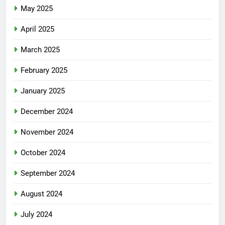
May 2025
April 2025
March 2025
February 2025
January 2025
December 2024
November 2024
October 2024
September 2024
August 2024
July 2024