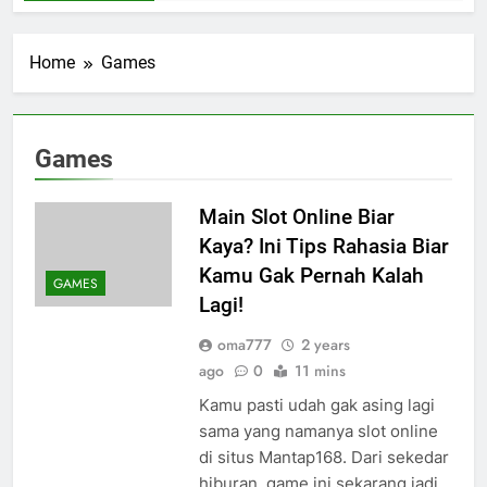
Home
Games
Games
Main Slot Online Biar
Kaya? Ini Tips Rahasia Biar
Kamu Gak Pernah Kalah
GAMES
Lagi!
oma777
2 years
ago
0
11 mins
Kamu pasti udah gak asing lagi
sama yang namanya slot online
di situs Mantap168. Dari sekedar
hiburan, game ini sekarang jadi