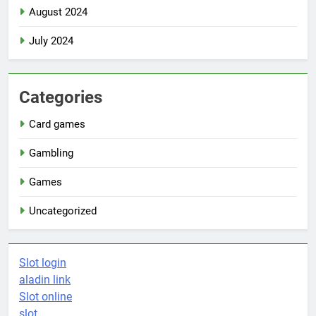
August 2024
July 2024
Categories
Card games
Gambling
Games
Uncategorized
Slot login
aladin link
Slot online
slot