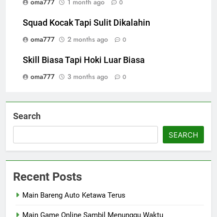
oma777
1 month ago
0
Squad Kocak Tapi Sulit Dikalahin
oma777
2 months ago
0
Skill Biasa Tapi Hoki Luar Biasa
oma777
3 months ago
0
Search
SEARCH
Recent Posts
Main Bareng Auto Ketawa Terus
Main Game Online Sambil Menunggu Waktu