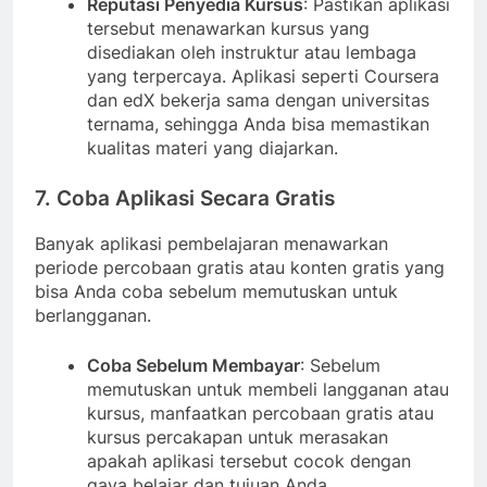
Reputasi Penyedia Kursus
: Pastikan aplikasi
tersebut menawarkan kursus yang
disediakan oleh instruktur atau lembaga
yang terpercaya. Aplikasi seperti Coursera
dan edX bekerja sama dengan universitas
ternama, sehingga Anda bisa memastikan
kualitas materi yang diajarkan.
7. Coba Aplikasi Secara Gratis
Banyak aplikasi pembelajaran menawarkan
periode percobaan gratis atau konten gratis yang
bisa Anda coba sebelum memutuskan untuk
berlangganan.
Coba Sebelum Membayar
: Sebelum
memutuskan untuk membeli langganan atau
kursus, manfaatkan percobaan gratis atau
kursus percakapan untuk merasakan
apakah aplikasi tersebut cocok dengan
gaya belajar dan tujuan Anda.