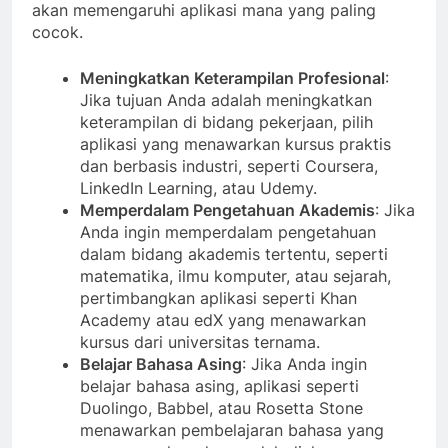
akan memengaruhi aplikasi mana yang paling
cocok.
Meningkatkan Keterampilan Profesional
:
Jika tujuan Anda adalah meningkatkan
keterampilan di bidang pekerjaan, pilih
aplikasi yang menawarkan kursus praktis
dan berbasis industri, seperti Coursera,
LinkedIn Learning, atau Udemy.
Memperdalam Pengetahuan Akademis
: Jika
Anda ingin memperdalam pengetahuan
dalam bidang akademis tertentu, seperti
matematika, ilmu komputer, atau sejarah,
pertimbangkan aplikasi seperti Khan
Academy atau edX yang menawarkan
kursus dari universitas ternama.
Belajar Bahasa Asing
: Jika Anda ingin
belajar bahasa asing, aplikasi seperti
Duolingo, Babbel, atau Rosetta Stone
menawarkan pembelajaran bahasa yang