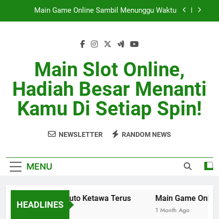
Skip
Squad Kocak Tapi Sulit Dikalahin
to
content
Skill Biasa Tapi Hoki Luar Biasa
Main Bareng Auto Ketawa Terus
Main Slot Online,
Main Game Online Sambil Menunggu Waktu
Hadiah Besar Menanti
Kamu Di Setiap Spin!
Squad Kocak Tapi Sulit Dikalahin
Skill Biasa Tapi Hoki Luar Biasa
NEWSLETTER
RANDOM NEWS
MENU
Main Bareng Auto Ketawa Terus
Main Game Online S
HEADLINES
1 Month Ago
1 Month Ago