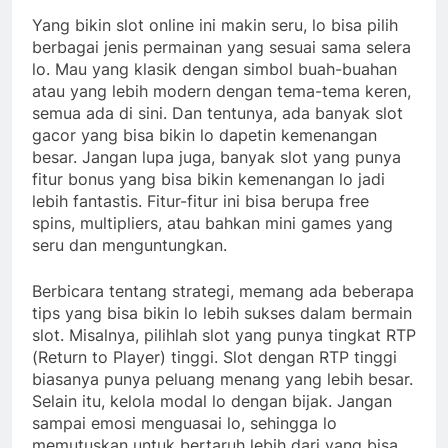
Yang bikin slot online ini makin seru, lo bisa pilih
berbagai jenis permainan yang sesuai sama selera
lo. Mau yang klasik dengan simbol buah-buahan
atau yang lebih modern dengan tema-tema keren,
semua ada di sini. Dan tentunya, ada banyak slot
gacor yang bisa bikin lo dapetin kemenangan
besar. Jangan lupa juga, banyak slot yang punya
fitur bonus yang bisa bikin kemenangan lo jadi
lebih fantastis. Fitur-fitur ini bisa berupa free
spins, multipliers, atau bahkan mini games yang
seru dan menguntungkan.
Berbicara tentang strategi, memang ada beberapa
tips yang bisa bikin lo lebih sukses dalam bermain
slot. Misalnya, pilihlah slot yang punya tingkat RTP
(Return to Player) tinggi. Slot dengan RTP tinggi
biasanya punya peluang menang yang lebih besar.
Selain itu, kelola modal lo dengan bijak. Jangan
sampai emosi menguasai lo, sehingga lo
memutuskan untuk bertaruh lebih dari yang bisa