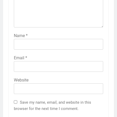
Name
*
Email
*
Website
Save my name, email, and website in this
browser for the next time I comment.