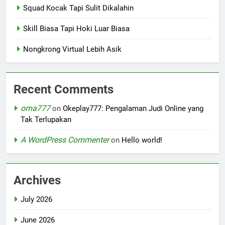
Squad Kocak Tapi Sulit Dikalahin
Skill Biasa Tapi Hoki Luar Biasa
Nongkrong Virtual Lebih Asik
Recent Comments
oma777
on
Okeplay777: Pengalaman Judi Online yang
Tak Terlupakan
A WordPress Commenter
on
Hello world!
Archives
July 2026
June 2026