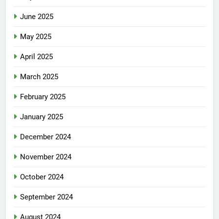
June 2025
May 2025
April 2025
March 2025
February 2025
January 2025
December 2024
November 2024
October 2024
September 2024
August 2024