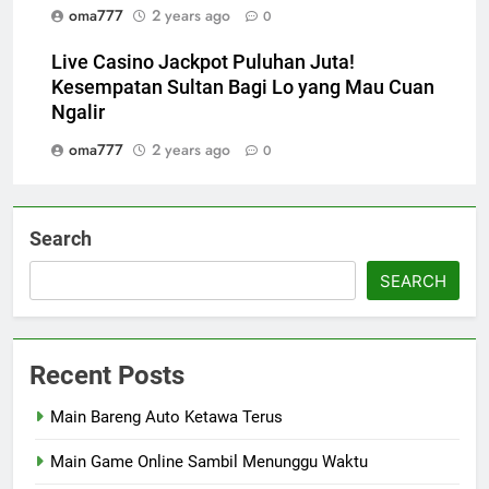
oma777
2 years ago
0
Live Casino Jackpot Puluhan Juta!
Kesempatan Sultan Bagi Lo yang Mau Cuan
Ngalir
oma777
2 years ago
0
Search
SEARCH
Recent Posts
Main Bareng Auto Ketawa Terus
Main Game Online Sambil Menunggu Waktu