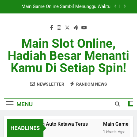
Skip
Main Game Online Sambil Menunggu Waktu
to
content
Squad Kocak Tapi Sulit Dikalahin
Skill Biasa Tapi Hoki Luar Biasa
Main Slot Online,
Main Bareng Auto Ketawa Terus
Hadiah Besar Menanti
Main Game Online Sambil Menunggu Waktu
Kamu Di Setiap Spin!
Squad Kocak Tapi Sulit Dikalahin
NEWSLETTER
RANDOM NEWS
Skill Biasa Tapi Hoki Luar Biasa
MENU
Main Bareng Auto Ketawa Terus
Main Game Onli
HEADLINES
1 Month Ago
1 Month Ago