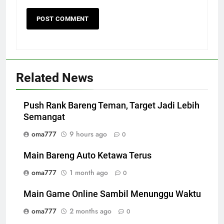
Related News
Push Rank Bareng Teman, Target Jadi Lebih
Semangat
oma777
9 hours ago
0
Main Bareng Auto Ketawa Terus
oma777
1 month ago
0
Main Game Online Sambil Menunggu Waktu
oma777
2 months ago
0