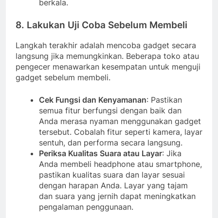
berkala.
8. Lakukan Uji Coba Sebelum Membeli
Langkah terakhir adalah mencoba gadget secara
langsung jika memungkinkan. Beberapa toko atau
pengecer menawarkan kesempatan untuk menguji
gadget sebelum membeli.
Cek Fungsi dan Kenyamanan
: Pastikan
semua fitur berfungsi dengan baik dan
Anda merasa nyaman menggunakan gadget
tersebut. Cobalah fitur seperti kamera, layar
sentuh, dan performa secara langsung.
Periksa Kualitas Suara atau Layar
: Jika
Anda membeli headphone atau smartphone,
pastikan kualitas suara dan layar sesuai
dengan harapan Anda. Layar yang tajam
dan suara yang jernih dapat meningkatkan
pengalaman penggunaan.