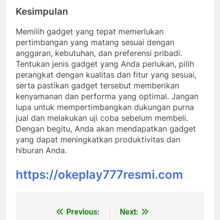
Kesimpulan
Memilih gadget yang tepat memerlukan
pertimbangan yang matang sesuai dengan
anggaran, kebutuhan, dan preferensi pribadi.
Tentukan jenis gadget yang Anda perlukan, pilih
perangkat dengan kualitas dan fitur yang sesuai,
serta pastikan gadget tersebut memberikan
kenyamanan dan performa yang optimal. Jangan
lupa untuk mempertimbangkan dukungan purna
jual dan melakukan uji coba sebelum membeli.
Dengan begitu, Anda akan mendapatkan gadget
yang dapat meningkatkan produktivitas dan
hiburan Anda.
https://okeplay777resmi.com
Previous:
Next:
Post