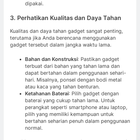
dipakai.
3. Perhatikan Kualitas dan Daya Tahan
Kualitas dan daya tahan gadget sangat penting,
terutama jika Anda berencana menggunakan
gadget tersebut dalam jangka waktu lama.
Bahan dan Konstruksi
: Pastikan gadget
terbuat dari bahan yang tahan lama dan
dapat bertahan dalam penggunaan sehari-
hari. Misalnya, ponsel dengan bodi metal
atau kaca yang tahan benturan.
Ketahanan Baterai
: Pilih gadget dengan
baterai yang cukup tahan lama. Untuk
perangkat seperti smartphone atau laptop,
pilih yang memiliki kemampuan untuk
bertahan seharian penuh dalam penggunaan
normal.