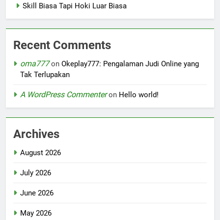
Skill Biasa Tapi Hoki Luar Biasa
Recent Comments
oma777
on
Okeplay777: Pengalaman Judi Online yang
Tak Terlupakan
A WordPress Commenter
on
Hello world!
Archives
August 2026
July 2026
June 2026
May 2026