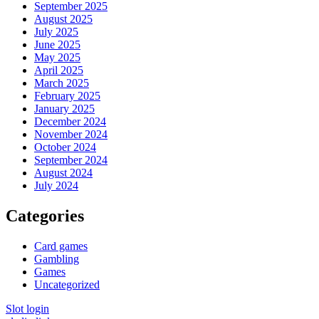
September 2025
August 2025
July 2025
June 2025
May 2025
April 2025
March 2025
February 2025
January 2025
December 2024
November 2024
October 2024
September 2024
August 2024
July 2024
Categories
Card games
Gambling
Games
Uncategorized
Slot login