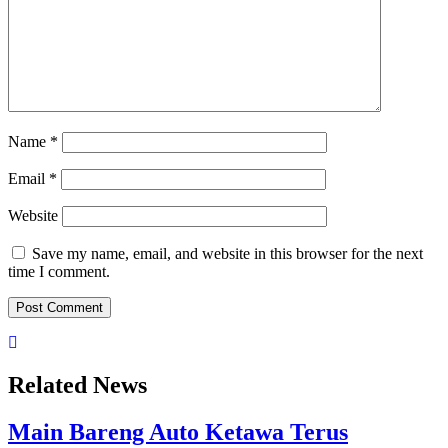
Name
*
Email
*
Website
Save my name, email, and website in this browser for the next
time I comment.
Related News
Main Bareng Auto Ketawa Terus