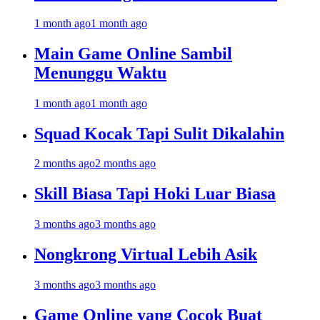
1 month ago
1 month ago
Main Game Online Sambil
Menunggu Waktu
1 month ago
1 month ago
Squad Kocak Tapi Sulit Dikalahin
2 months ago
2 months ago
Skill Biasa Tapi Hoki Luar Biasa
3 months ago
3 months ago
Nongkrong Virtual Lebih Asik
3 months ago
3 months ago
Game Online yang Cocok Buat