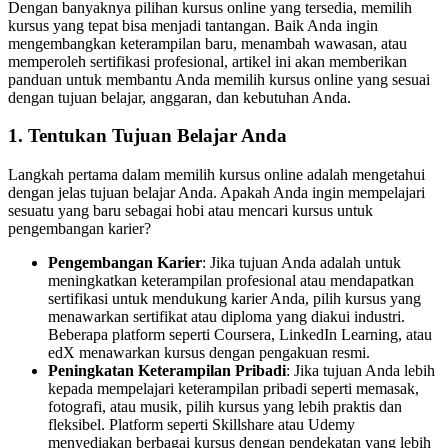
Dengan banyaknya pilihan kursus online yang tersedia, memilih
kursus yang tepat bisa menjadi tantangan. Baik Anda ingin
mengembangkan keterampilan baru, menambah wawasan, atau
memperoleh sertifikasi profesional, artikel ini akan memberikan
panduan untuk membantu Anda memilih kursus online yang sesuai
dengan tujuan belajar, anggaran, dan kebutuhan Anda.
1. Tentukan Tujuan Belajar Anda
Langkah pertama dalam memilih kursus online adalah mengetahui
dengan jelas tujuan belajar Anda. Apakah Anda ingin mempelajari
sesuatu yang baru sebagai hobi atau mencari kursus untuk
pengembangan karier?
Pengembangan Karier
: Jika tujuan Anda adalah untuk
meningkatkan keterampilan profesional atau mendapatkan
sertifikasi untuk mendukung karier Anda, pilih kursus yang
menawarkan sertifikat atau diploma yang diakui industri.
Beberapa platform seperti Coursera, LinkedIn Learning, atau
edX menawarkan kursus dengan pengakuan resmi.
Peningkatan Keterampilan Pribadi
: Jika tujuan Anda lebih
kepada mempelajari keterampilan pribadi seperti memasak,
fotografi, atau musik, pilih kursus yang lebih praktis dan
fleksibel. Platform seperti Skillshare atau Udemy
menyediakan berbagai kursus dengan pendekatan yang lebih