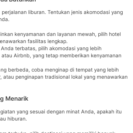
erjalanan liburan. Tentukan jenis akomodasi yang
nda.
ginkan kenyamanan dan layanan mewah, pilih hotel
nawarkan fasilitas lengkap.
 Anda terbatas, pilih akomodasi yang lebih
e, atau Airbnb, yang tetap memberikan kenyamanan
ng berbeda, coba menginap di tempat yang lebih
r, atau penginapan tradisional lokal yang menawarkan
ng Menarik
egiatan yang sesuai dengan minat Anda, apakah itu
tau hiburan.