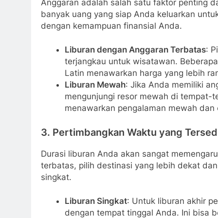
Anggaran adalah salah satu faktor penting d
banyak uang yang siap Anda keluarkan untuk
dengan kemampuan finansial Anda.
Liburan dengan Anggaran Terbatas
: P
terjangkau untuk wisatawan. Beberapa 
Latin menawarkan harga yang lebih ra
Liburan Mewah
: Jika Anda memiliki a
mengunjungi resor mewah di tempat-tem
menawarkan pengalaman mewah dan ek
3. Pertimbangkan Waktu yang Tersed
Durasi liburan Anda akan sangat memengaruhi
terbatas, pilih destinasi yang lebih dekat 
singkat.
Liburan Singkat
: Untuk liburan akhir p
dengan tempat tinggal Anda. Ini bisa 