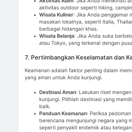
Aktivitas Alam
: Jika Anda menikmati al
aktivitas outdoor seperti hiking, campi
Wisata Kuliner
: Jika Anda penggemar m
masakan lokalnya, seperti Italia, Tha
berbagai hidangan khas.
Wisata Belanja
: Jika Anda suka berbela
atau Tokyo, yang terkenal dengan pusa
7. Pertimbangkan Keselamatan dan 
Keamanan adalah faktor penting dalam memili
yang aman untuk Anda kunjungi.
Destinasi Aman
: Lakukan riset mengen
kunjungi. Pilihlah destinasi yang memili
baik.
Panduan Keamanan
: Periksa pedoman 
berencana mengunjungi negara yang mem
seperti penyakit endemik atau ketegang