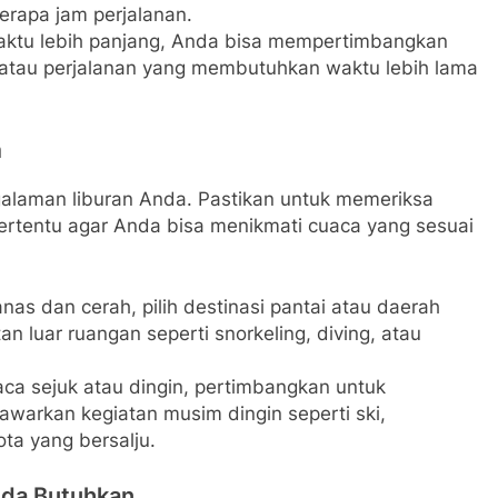
erapa jam perjalanan.
waktu lebih panjang, Anda bisa mempertimbangkan
uh atau perjalanan yang membutuhkan waktu lebih lama
m
laman liburan Anda. Pastikan untuk memeriksa
tertentu agar Anda bisa menikmati cuaca yang sesuai
nas dan cerah, pilih destinasi pantai atau daerah
 luar ruangan seperti snorkeling, diving, atau
aca sejuk atau dingin, pertimbangkan untuk
arkan kegiatan musim dingin seperti ski,
ota yang bersalju.
nda Butuhkan