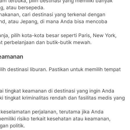
am terbuka, pilih destinasi yang memiliki banyak
ng, atau bersepeda.
akanan, cari destinasi yang terkenal dengan
iland, atau Jepang, di mana Anda bisa mencoba
nja, pilih kota-kota besar seperti Paris, New York,
t perbelanjaan dan butik-butik mewah.
Keamanan
h destinasi liburan. Pastikan untuk memilih tempat
ai tingkat keamanan di destinasi yang ingin Anda
ki tingkat kriminalitas rendah dan fasilitas medis yang
keselamatan perjalanan, terutama jika Anda
iliki risiko terkait kesehatan atau keamanan,
an politik.