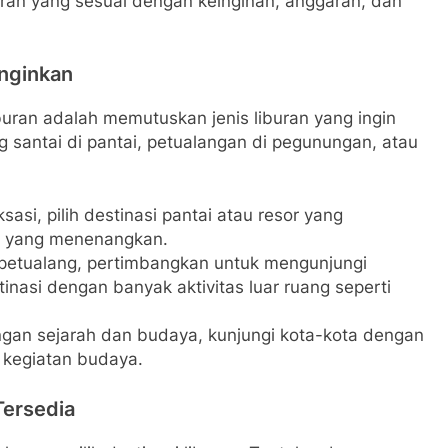
ran yang sesuai dengan keinginan, anggaran, dan
Inginkan
uran adalah memutuskan jenis liburan yang ingin
g santai di pantai, petualangan di pegunungan, atau
sasi, pilih destinasi pantai atau resor yang
an yang menenangkan.
erpetualang, pertimbangkan untuk mengunjungi
inasi dengan banyak aktivitas luar ruang seperti
engan sejarah dan budaya, kunjungi kota-kota dengan
 kegiatan budaya.
Tersedia