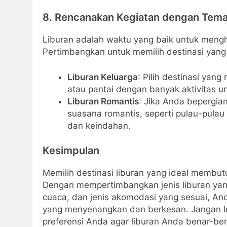
8. Rencanakan Kegiatan dengan Tema
Liburan adalah waktu yang baik untuk meng
Pertimbangkan untuk memilih destinasi yang
Liburan Keluarga
: Pilih destinasi yang
atau pantai dengan banyak aktivitas u
Liburan Romantis
: Jika Anda bepergia
suasana romantis, seperti pulau-pulau
dan keindahan.
Kesimpulan
Memilih destinasi liburan yang ideal memb
Dengan mempertimbangkan jenis liburan yang
cuaca, dan jenis akomodasi yang sesuai, An
yang menyenangkan dan berkesan. Jangan lu
preferensi Anda agar liburan Anda benar-