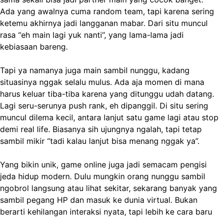
Ada yang awalnya cuma random team, tapi karena sering
ketemu akhirnya jadi langganan mabar. Dari situ muncul
rasa “eh main lagi yuk nanti”, yang lama-lama jadi
kebiasaan bareng.
Tapi ya namanya juga main sambil nunggu, kadang
situasinya nggak selalu mulus. Ada aja momen di mana
harus keluar tiba-tiba karena yang ditunggu udah datang.
Lagi seru-serunya push rank, eh dipanggil. Di situ sering
muncul dilema kecil, antara lanjut satu game lagi atau stop
demi real life. Biasanya sih ujungnya ngalah, tapi tetap
sambil mikir “tadi kalau lanjut bisa menang nggak ya”.
Yang bikin unik, game online juga jadi semacam pengisi
jeda hidup modern. Dulu mungkin orang nunggu sambil
ngobrol langsung atau lihat sekitar, sekarang banyak yang
sambil pegang HP dan masuk ke dunia virtual. Bukan
berarti kehilangan interaksi nyata, tapi lebih ke cara baru