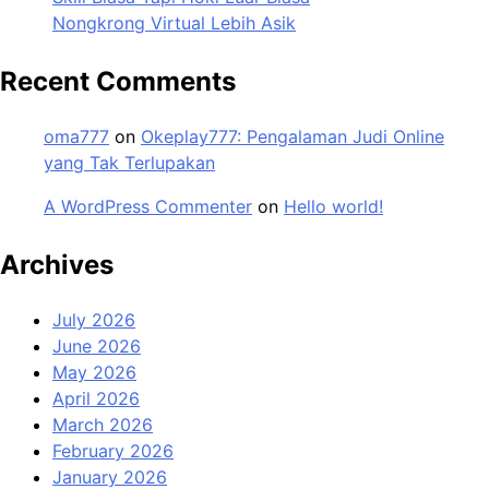
Nongkrong Virtual Lebih Asik
Recent Comments
oma777
on
Okeplay777: Pengalaman Judi Online
yang Tak Terlupakan
A WordPress Commenter
on
Hello world!
Archives
July 2026
June 2026
May 2026
April 2026
March 2026
February 2026
January 2026