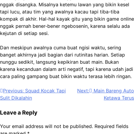
nggak disangka. Misalnya ketemu lawan yang bikin kesel
tapi lucu, atau tim yang awalnya kacau tapi tiba-tiba
kompak di akhir. Hal-hal kayak gitu yang bikin game online
nggak pernah bener-bener ngebosenin, karena selalu ada
kejutan di setiap sesi.
Dan meskipun awalnya cuma buat ngisi waktu, sering
banget akhirnya jadi bagian dari rutinitas harian. Setiap
nunggu sedikit, langsung kepikiran buat main. Bukan
karena kecanduan dalam arti negatif, tapi karena udah jadi
cara paling gampang buat bikin waktu terasa lebih ringan.
Post
Previous:
Squad Kocak Tapi
Next:
Main Bareng Auto
Sulit Dikalahin
Ketawa Terus
navigation
Leave a Reply
Your email address will not be published.
Required fields
are marked
*