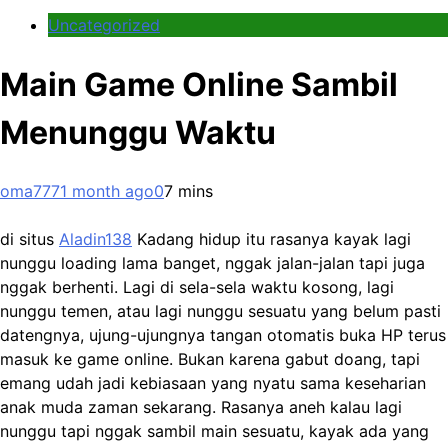
Uncategorized
Main Game Online Sambil
Menunggu Waktu
oma777
1 month ago
0
7 mins
di situs
Aladin138
Kadang hidup itu rasanya kayak lagi
nunggu loading lama banget, nggak jalan-jalan tapi juga
nggak berhenti. Lagi di sela-sela waktu kosong, lagi
nunggu temen, atau lagi nunggu sesuatu yang belum pasti
datengnya, ujung-ujungnya tangan otomatis buka HP terus
masuk ke game online. Bukan karena gabut doang, tapi
emang udah jadi kebiasaan yang nyatu sama keseharian
anak muda zaman sekarang. Rasanya aneh kalau lagi
nunggu tapi nggak sambil main sesuatu, kayak ada yang