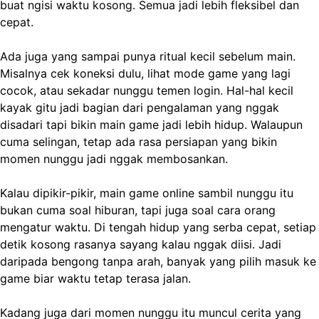
buat ngisi waktu kosong. Semua jadi lebih fleksibel dan
cepat.
Ada juga yang sampai punya ritual kecil sebelum main.
Misalnya cek koneksi dulu, lihat mode game yang lagi
cocok, atau sekadar nunggu temen login. Hal-hal kecil
kayak gitu jadi bagian dari pengalaman yang nggak
disadari tapi bikin main game jadi lebih hidup. Walaupun
cuma selingan, tetap ada rasa persiapan yang bikin
momen nunggu jadi nggak membosankan.
Kalau dipikir-pikir, main game online sambil nunggu itu
bukan cuma soal hiburan, tapi juga soal cara orang
mengatur waktu. Di tengah hidup yang serba cepat, setiap
detik kosong rasanya sayang kalau nggak diisi. Jadi
daripada bengong tanpa arah, banyak yang pilih masuk ke
game biar waktu tetap terasa jalan.
Kadang juga dari momen nunggu itu muncul cerita yang