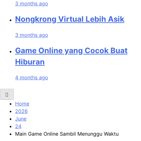
3 months ago
Nongkrong Virtual Lebih Asik
3 months ago
Game Online yang Cocok Buat
Hiburan
4 months ago
Home
2026
June
24
Main Game Online Sambil Menunggu Waktu