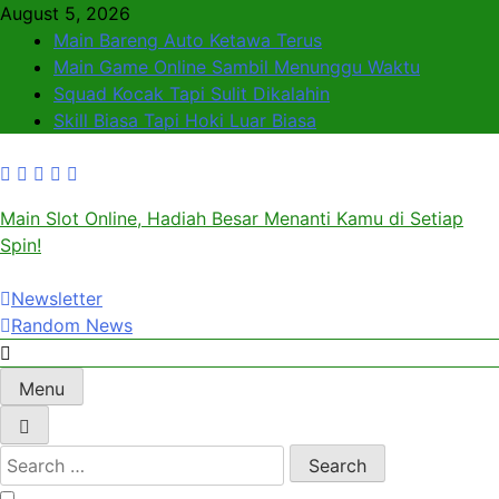
Skip
August 5, 2026
to
Main Bareng Auto Ketawa Terus
content
Main Game Online Sambil Menunggu Waktu
Squad Kocak Tapi Sulit Dikalahin
Skill Biasa Tapi Hoki Luar Biasa
Main Slot Online, Hadiah Besar Menanti Kamu di Setiap
Spin!
Newsletter
Random News
Menu
Search
for: