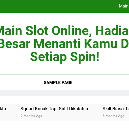
Main
ain Slot Online, Hadi
Besar Menanti Kamu D
Setiap Spin!
Main
SAMPLE PAGE
Squad Kocak Tapi Sulit Dikalahin
Skill Biasa Tapi Hoki L
2 Months Ago
3 Months Ago