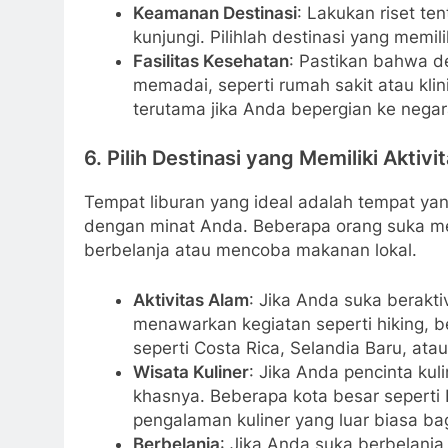
Keamanan Destinasi
: Lakukan riset t
kunjungi. Pilihlah destinasi yang memi
Fasilitas Kesehatan
: Pastikan bahwa de
memadai, seperti rumah sakit atau klinik
terutama jika Anda bepergian ke negar
6. Pilih Destinasi yang Memiliki Aktiv
Tempat liburan yang ideal adalah tempat ya
dengan minat Anda. Beberapa orang suka men
berbelanja atau mencoba makanan lokal.
Aktivitas Alam
: Jika Anda suka beraktiv
menawarkan kegiatan seperti hiking, b
seperti Costa Rica, Selandia Baru, atau
Wisata Kuliner
: Jika Anda pencinta kul
khasnya. Beberapa kota besar seperti
pengalaman kuliner yang luar biasa ba
Berbelanja
: Jika Anda suka berbelanja