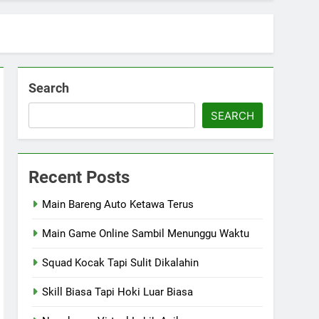
Search
SEARCH
Recent Posts
Main Bareng Auto Ketawa Terus
Main Game Online Sambil Menunggu Waktu
Squad Kocak Tapi Sulit Dikalahin
Skill Biasa Tapi Hoki Luar Biasa