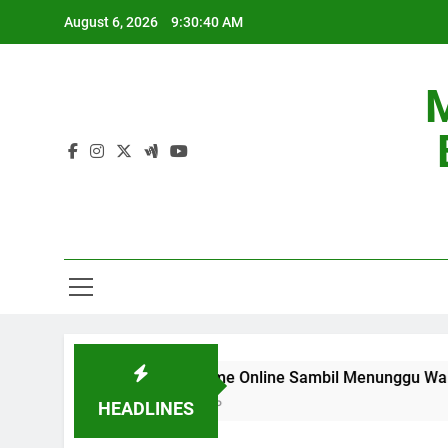
Skip
August 6, 2026
9:30:41 AM
to
content
M
erus
Main Game Online Sambil Menunggu Waktu
1 Month Ago
HEADLINES