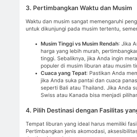
3. Pertimbangkan Waktu dan Musim
Waktu dan musim sangat memengaruhi penga
untuk dikunjungi pada musim tertentu, semen
Musim Tinggi vs Musim Rendah
: Jika 
harga yang lebih murah, pertimbangkan
tinggi. Sebaliknya, jika Anda ingin me
populer di musim liburan atau musim ti
Cuaca yang Tepat
: Pastikan Anda meme
jika Anda suka pantai dan cuaca panas, 
seperti Bali atau Thailand. Jika Anda s
Swiss atau Kanada bisa menjadi piliha
4. Pilih Destinasi dengan Fasilitas ya
Tempat liburan yang ideal harus memiliki fa
Pertimbangkan jenis akomodasi, aksesibilita