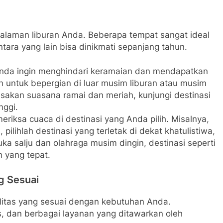
laman liburan Anda. Beberapa tempat sangat ideal
tara yang lain bisa dinikmati sepanjang tahun.
Anda ingin menghindari keramaian dan mendapatkan
 untuk bepergian di luar musim liburan atau musim
rasakan suasana ramai dan meriah, kunjungi destinasi
nggi.
riksa cuaca di destinasi yang Anda pilih. Misalnya,
pilihlah destinasi yang terletak di dekat khatulistiwa,
uka salju dan olahraga musim dingin, destinasi seperti
n yang tepat.
ng Sesuai
silitas yang sesuai dengan kebutuhan Anda.
s, dan berbagai layanan yang ditawarkan oleh