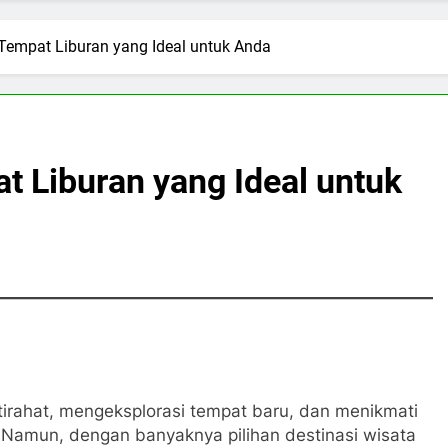
empat Liburan yang Ideal untuk Anda
 Liburan yang Ideal untuk
tirahat, mengeksplorasi tempat baru, dan menikmati
Namun, dengan banyaknya pilihan destinasi wisata