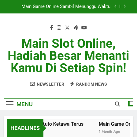
Skip
Main Game Online Sambil Menunggu Waktu
to
content
Squad Kocak Tapi Sulit Dikalahin
Skill Biasa Tapi Hoki Luar Biasa
Main Slot Online,
Main Bareng Auto Ketawa Terus
Hadiah Besar Menanti
Main Game Online Sambil Menunggu Waktu
Kamu Di Setiap Spin!
Squad Kocak Tapi Sulit Dikalahin
NEWSLETTER
RANDOM NEWS
Skill Biasa Tapi Hoki Luar Biasa
MENU
Main Bareng Auto Ketawa Terus
Main Game Online 
HEADLINES
1 Month Ago
1 Month Ago