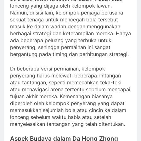
lonceng yang dijaga oleh kelompok lawan.
Namun, di sisi lain, kelompok penjaga berusaha
sekuat tenaga untuk mencegah bola tersebut
masuk ke dalam wadah dengan menggunakan
berbagai strategi dan keterampilan mereka. Hanya
ada beberapa peluang yang terbuka untuk
penyerang, sehingga permainan ini sangat
bergantung pada timing dan perhitungan strategi.
Di beberapa versi permainan, kelompok
penyerang harus melewati beberapa rintangan
atau tantangan, seperti memecahkan teka-teki
atau menavigasi arena tertentu sebelum mencapai
tujuan akhir mereka. Kemenangan biasanya
diperoleh oleh kelompok penyerang yang dapat
memasukkan sejumlah bola atau cincin ke dalam
lonceng sebelum waktu habis atau setelah
menyelesaikan tantangan yang telah ditentukan.
Aspek Budaya dalam Da Hong Zhong