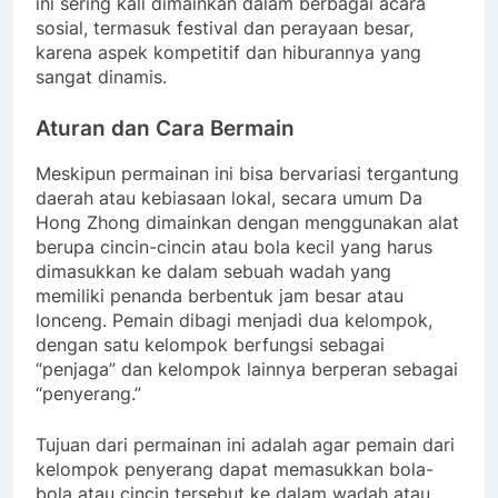
ini sering kali dimainkan dalam berbagai acara
sosial, termasuk festival dan perayaan besar,
karena aspek kompetitif dan hiburannya yang
sangat dinamis.
Aturan dan Cara Bermain
Meskipun permainan ini bisa bervariasi tergantung
daerah atau kebiasaan lokal, secara umum Da
Hong Zhong dimainkan dengan menggunakan alat
berupa cincin-cincin atau bola kecil yang harus
dimasukkan ke dalam sebuah wadah yang
memiliki penanda berbentuk jam besar atau
lonceng. Pemain dibagi menjadi dua kelompok,
dengan satu kelompok berfungsi sebagai
“penjaga” dan kelompok lainnya berperan sebagai
“penyerang.”
Tujuan dari permainan ini adalah agar pemain dari
kelompok penyerang dapat memasukkan bola-
bola atau cincin tersebut ke dalam wadah atau