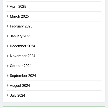
April 2025
March 2025
February 2025
January 2025
December 2024
November 2024
October 2024
September 2024
August 2024
July 2024