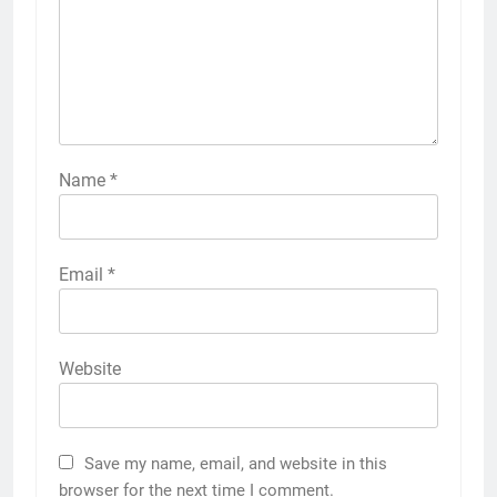
Name
*
Email
*
Website
Save my name, email, and website in this
browser for the next time I comment.