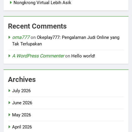
Nongkrong Virtual Lebih Asik
Recent Comments
oma777
on
Okeplay777: Pengalaman Judi Online yang
Tak Terlupakan
A WordPress Commenter
on
Hello world!
Archives
July 2026
June 2026
May 2026
April 2026