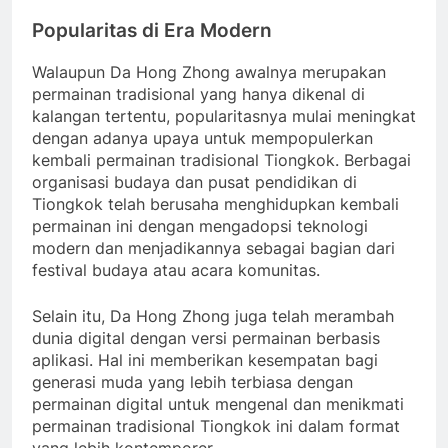
Popularitas di Era Modern
Walaupun Da Hong Zhong awalnya merupakan
permainan tradisional yang hanya dikenal di
kalangan tertentu, popularitasnya mulai meningkat
dengan adanya upaya untuk mempopulerkan
kembali permainan tradisional Tiongkok. Berbagai
organisasi budaya dan pusat pendidikan di
Tiongkok telah berusaha menghidupkan kembali
permainan ini dengan mengadopsi teknologi
modern dan menjadikannya sebagai bagian dari
festival budaya atau acara komunitas.
Selain itu, Da Hong Zhong juga telah merambah
dunia digital dengan versi permainan berbasis
aplikasi. Hal ini memberikan kesempatan bagi
generasi muda yang lebih terbiasa dengan
permainan digital untuk mengenal dan menikmati
permainan tradisional Tiongkok ini dalam format
yang lebih kontemporer.