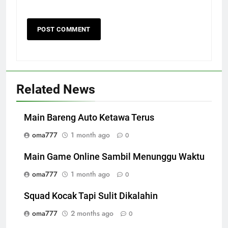
Related News
Main Bareng Auto Ketawa Terus
oma777
1 month ago
0
Main Game Online Sambil Menunggu Waktu
oma777
1 month ago
0
Squad Kocak Tapi Sulit Dikalahin
oma777
2 months ago
0