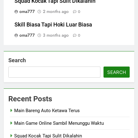
Squad Kocak Tapi Sulit Dikalahin
oma777
2 months ago
0
Skill Biasa Tapi Hoki Luar Biasa
oma777
3 months ago
0
Search
SEARCH
Recent Posts
Main Bareng Auto Ketawa Terus
Main Game Online Sambil Menunggu Waktu
Squad Kocak Tapi Sulit Dikalahin