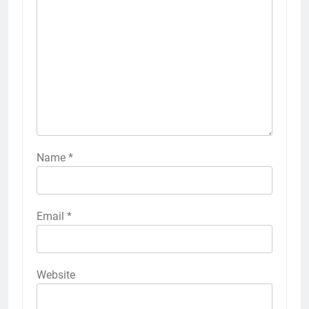
Name
*
Email
*
Website