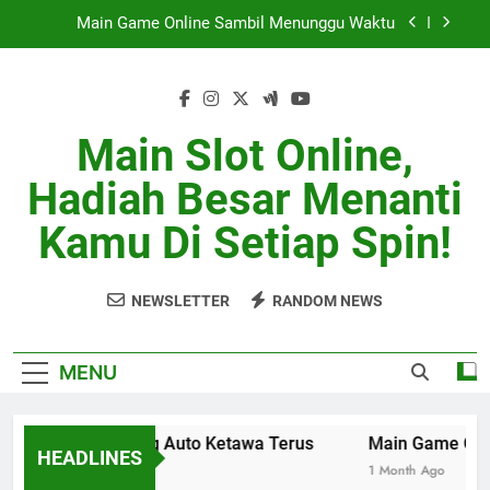
Skip
Main Game Online Sambil Menunggu Waktu
to
content
Squad Kocak Tapi Sulit Dikalahin
Skill Biasa Tapi Hoki Luar Biasa
Main Slot Online,
Main Bareng Auto Ketawa Terus
Hadiah Besar Menanti
Main Game Online Sambil Menunggu Waktu
Kamu Di Setiap Spin!
Squad Kocak Tapi Sulit Dikalahin
NEWSLETTER
RANDOM NEWS
Skill Biasa Tapi Hoki Luar Biasa
MENU
Main Bareng Auto Ketawa Terus
Main Game Onli
HEADLINES
1 Month Ago
1 Month Ago