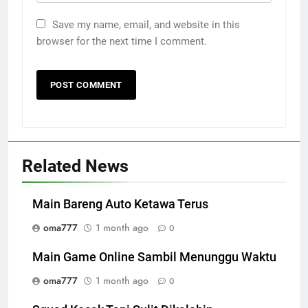
Save my name, email, and website in this
browser for the next time I comment.
Related News
Main Bareng Auto Ketawa Terus
oma777
1 month ago
0
Main Game Online Sambil Menunggu Waktu
oma777
1 month ago
0