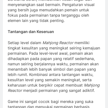
menyenangkan saat bermain. Pengaturan visual
yang bersih juga memudahkan pemain untuk
fokus pada permainan tanpa terganggu oleh
elemen lain yang tidak penting.
Tantangan dan Keseruan
Setiap level dalam
Mahjong Reactor
memiliki
tingkat kesulitan yang meningkat seiring kemajuan
permainan. Pada level-level awal, pemain akan
dihadapkan pada papan yang relatif sederhana,
namun seiring berjalannya waktu, permainan akan
menambah lebih banyak simbol dan papan yang
lebih rumit. Kombinasi antara tantangan waktu,
kesulitan level yang semakin meningkat, serta
keharusan untuk berpikir cepat membuat
Mahjong
Reactor
menjadi permainan yang sangat adiktif.
Game ini sangat cocok bagi mereka yang suka
tantangan dan menyukai permainan berbasis