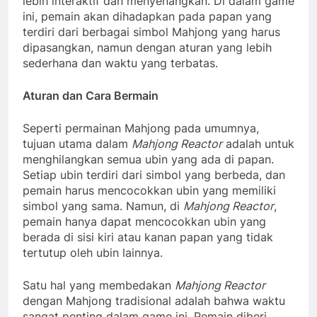
lebih interaktif dan menyenangkan. Di dalam game
ini, pemain akan dihadapkan pada papan yang
terdiri dari berbagai simbol Mahjong yang harus
dipasangkan, namun dengan aturan yang lebih
sederhana dan waktu yang terbatas.
Aturan dan Cara Bermain
Seperti permainan Mahjong pada umumnya,
tujuan utama dalam
Mahjong Reactor
adalah untuk
menghilangkan semua ubin yang ada di papan.
Setiap ubin terdiri dari simbol yang berbeda, dan
pemain harus mencocokkan ubin yang memiliki
simbol yang sama. Namun, di
Mahjong Reactor
,
pemain hanya dapat mencocokkan ubin yang
berada di sisi kiri atau kanan papan yang tidak
tertutup oleh ubin lainnya.
Satu hal yang membedakan
Mahjong Reactor
dengan Mahjong tradisional adalah bahwa waktu
sangat penting dalam game ini. Pemain diberi