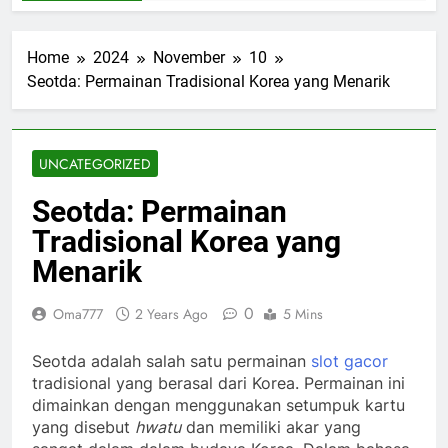
Home
2024
November
10
Seotda: Permainan Tradisional Korea yang Menarik
UNCATEGORIZED
Seotda: Permainan
Tradisional Korea yang
Menarik
0
Oma777
2 Years Ago
5 Mins
Seotda adalah salah satu permainan
slot gacor
tradisional yang berasal dari Korea. Permainan ini
dimainkan dengan menggunakan setumpuk kartu
yang disebut
hwatu
dan memiliki akar yang