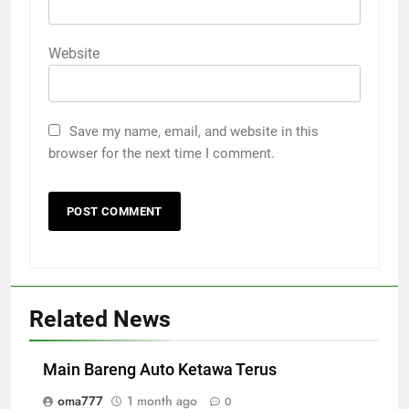
Website
Save my name, email, and website in this
browser for the next time I comment.
Related News
Main Bareng Auto Ketawa Terus
oma777
1 month ago
0