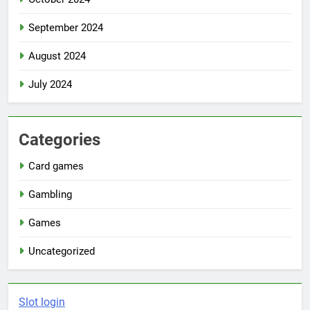
September 2024
August 2024
July 2024
Categories
Card games
Gambling
Games
Uncategorized
Slot login