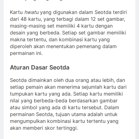
Kartu
hwatu
yang digunakan dalam Seotda terdiri
dari 48 kartu, yang terbagi dalam 12 set gambar,
masing-masing set memiliki 4 kartu dengan
desain yang berbeda. Setiap set gambar memiliki
makna tertentu, dan kombinasi kartu yang
diperoleh akan menentukan pemenang dalam
permainan ini.
Aturan Dasar Seotda
Seotda dimainkan oleh dua orang atau lebih, dan
setiap pemain akan menerima sejumlah kartu dari
tumpukan kartu yang ada. Setiap kartu memiliki
nilai yang berbeda-beda berdasarkan gambar
atau simbol yang ada di kartu tersebut. Dalam
permainan Seotda, tujuan utama adalah untuk
mengumpulkan kombinasi kartu tertentu yang
akan memberi skor tertinggi.