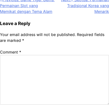
Post
Permainan Slot yang
Tradisional Korea yang
navigation
Memikat dengan Tema Alam
Menarik
Leave a Reply
Your email address will not be published.
Required fields
are marked
*
Comment
*