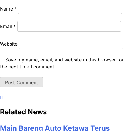
Name
*
Email
*
Website
Save my name, email, and website in this browser for
the next time I comment.
Related News
Main Bareng Auto Ketawa Terus