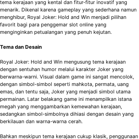
tema kerajaan yang kental dan fitur-fitur inovatif yang
menarik. Dikenal karena gameplay yang sederhana namun
menghibur, Royal Joker: Hold and Win menjadi pilihan
favorit bagi para penggemar slot online yang
menginginkan petualangan yang penuh kejutan.
Tema dan Desain
Royal Joker: Hold and Win mengusung tema kerajaan
dengan sentuhan humor melalui karakter Joker yang
berwarna-warni. Visual dalam game ini sangat mencolok,
dengan simbol-simbol seperti mahkota, permata, uang
emas, dan tentu saja, Joker yang menjadi simbol utama
permainan. Latar belakang game ini menampilkan istana
megah yang menggambarkan kemewahan kerajaan,
sedangkan simbol-simbolnya dihiasi dengan desain yang
berkilauan dan warna-warna cerah.
Bahkan meskipun tema kerajaan cukup klasik, penggunaan