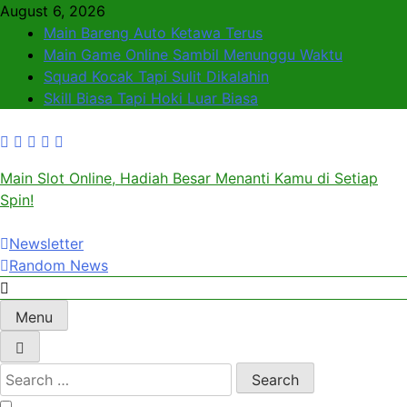
Skip
August 6, 2026
to
Main Bareng Auto Ketawa Terus
content
Main Game Online Sambil Menunggu Waktu
Squad Kocak Tapi Sulit Dikalahin
Skill Biasa Tapi Hoki Luar Biasa
Main Slot Online, Hadiah Besar Menanti Kamu di Setiap
Spin!
Newsletter
Random News
Menu
Search
for: