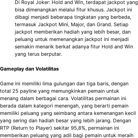
Di Royal Joker: Hold and Win, terdapat jackpot yang
bisa dimenangkan melalui fitur khusus. Jackpot ini
dibagi menjadi beberapa tingkatan yang berbeda,
termasuk Jackpot Mini, Major, dan Grand. Setiap
jackpot memberikan hadiah yang lebih besar, dan
peluang untuk memenangkan jackpot ini menjadi
semakin menarik berkat adanya fitur Hold and Win
yang terus berputar.
Gameplay dan Volatilitas
Game ini memiliki lima gulungan dan tiga baris, dengan
total 25 payline yang memungkinkan pemain untuk
menang dalam berbagai cara. Volatilitas permainan ini
berada dalam kategori menengah, yang berarti pemain
memiliki peluang yang seimbang antara kemenangan kecil
yang sering dan hadiah besar yang lebih jarang. Dengan
RTP (Return to Player) sekitar 95,8%, permainan ini
memberikan peluang yang adil bagi pemain untuk meraih