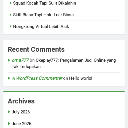
Squad Kocak Tapi Sulit Dikalahin
Skill Biasa Tapi Hoki Luar Biasa
Nongkrong Virtual Lebih Asik
Recent Comments
oma777
on
Okeplay777: Pengalaman Judi Online yang
Tak Terlupakan
A WordPress Commenter
on
Hello world!
Archives
July 2026
June 2026