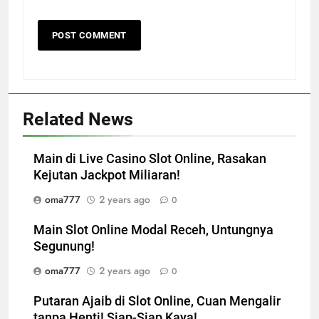
Related News
Main di Live Casino Slot Online, Rasakan
Kejutan Jackpot Miliaran!
oma777
2 years ago
0
Main Slot Online Modal Receh, Untungnya
Segunung!
oma777
2 years ago
0
Putaran Ajaib di Slot Online, Cuan Mengalir
tanpa Henti! Siap-Siap Kaya!