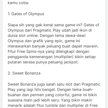
kamu coba:
1. Gates of Olympus
Siapa sih yang gak kenal sama game ini? Gates of
Olympus dari Pragmatic Play udah jadi ikon di
dunia slot online. Dengan tema dewa-dewi
Olympus dan grafik yang epic, game ini
menawarkan banyak peluang buat dapet maxwin.
Fitur Free Spins-nya yang dilengkapi dengan
pengganda kemenangan (multiplier) bikin setiap
putaran serasa punya peluang jackpot.
2. Sweet Bonanza
Sweet Bonanza juga salah satu slot dari Pragmatic
Play yang lagi hits banget. Dengan tema buah-
buahan dan permen yang colorful, game ini bikin
suasana main jadi lebih seru. Yang bikin makin
menarik adalah fitur tumble dan multiplier di Free