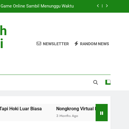
 Game Online Sambil Menunggu Waktu
Squad Kocak Tapi Sulit Dikalahin
ah
Skill Biasa Tapi Hoki Luar Biasa
i
NEWSLETTER
RANDOM NEWS
Main Bareng Auto Ketawa Terus
 Game Online Sambil Menunggu Waktu
Squad Kocak Tapi Sulit Dikalahin
Skill Biasa Tapi Hoki Luar Biasa
ki Luar Biasa
Nongkrong Virtual Lebih Asik
Game O
3 Months Ago
4 Months