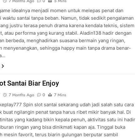
7
7 Months Ago
0
5 Mins
game idealnya menjadi momen untuk melepas penat dan
 waktu santai tanpa beban. Namun, tidak sedikit pengalaman
ang justru terasa penuh drama karena kendala teknis, sistem
t, atau performa yang kurang stabil. Aladin138 hadir dengan
an berbeda, menghadirkan suasana bermain yang ringan,
an menyenangkan, sehingga happy main tanpa drama benar-
sa…
ot Santai Biar Enjoy
7
7 Months Ago
0
7 Mins
Okeplay777 Spin slot santai sekarang udah jadi salah satu cara
ik buat ngilangin penat tanpa harus ribet mikir banyak hal. Di
tinitas yang kadang bikin kepala penuh, aktivitas satu ini hadir
iburan ringan yang bisa dinikmati kapan aja. Tinggal buka
ih mesin favorit, terus biarin gulungan berputar sambil