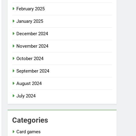
February 2025
January 2025
December 2024
November 2024
October 2024
September 2024
August 2024
July 2024
Categories
Card games