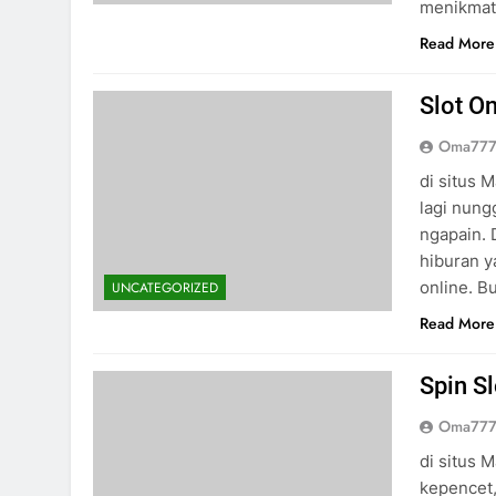
menikmat
Read More
Slot O
Oma77
di situs 
lagi nung
ngapain.
hiburan y
online. Bu
UNCATEGORIZED
Read More
Spin S
Oma77
di situs 
kepencet,