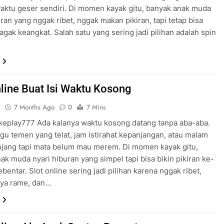
ktu geser sendiri. Di momen kayak gitu, banyak anak muda
uran yang nggak ribet, nggak makan pikiran, tapi tetap bisa
 agak keangkat. Salah satu yang sering jadi pilihan adalah spin
nline Buat Isi Waktu Kosong
7
7 Months Ago
0
7 Mins
Okeplay777 Ada kalanya waktu kosong datang tanpa aba-aba.
gu temen yang telat, jam istirahat kepanjangan, atau malam
jang tapi mata belum mau merem. Di momen kayak gitu,
ak muda nyari hiburan yang simpel tapi bisa bikin pikiran ke-
ebentar. Slot online sering jadi pilihan karena nggak ribet,
nya rame, dan…