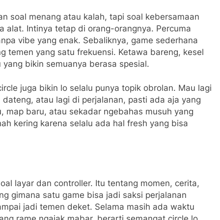
an soal menang atau kalah, tapi soal kebersamaan
ma alat. Intinya tetap di orang-orangnya. Percuma
tanpa vibe yang enak. Sebaliknya, game sederhana
eng temen yang satu frekuensi. Ketawa bareng, kesel
tu yang bikin semuanya berasa spesial.
rcle juga bikin lo selalu punya topik obrolan. Mau lagi
 dateng, atau lagi di perjalanan, pasti ada aja yang
ru, map baru, atau sekadar ngebahas musuh yang
ah kering karena selalu ada hal fresh yang bisa
oal layar dan controller. Itu tentang momen, cerita,
g gimana satu game bisa jadi saksi perjalanan
ampai jadi temen deket. Selama masih ada waktu
ang rame ngajak mabar, berarti semangat circle lo