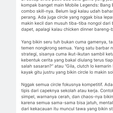
kompak banget main Mobile Legends: Bang B
combo skill-nya. Belum lagi kalau udah bahas
perang. Ada juga circle yang nggak bisa lepa
makin kecil dan musuh tiba-tiba nongol dar
dapet, apalagi kalau chicken dinner bareng-
Yang bikin seru tuh bukan cuma gamenya, ta
temen nongkrong semua. Yang satu barbar ngg
strategi, sisanya cuma ikut-ikutan sambil ket
kebentuk cerita yang bakal diulang terus tiap
salah sasaran?” atau “Gila, clutch lo kemari
kayak gitu justru yang bikin circle lo makin sol
Nggak semua circle fokusnya kompetitif. Ada 
tipis dari capeknya sekolah atau kerja. Con
simpel, warnanya cerah, dan chaos-nya biki
karena semua sama-sama bisa jatuh, mental 
dari kekacauan itu muncul tawa yang bikin st