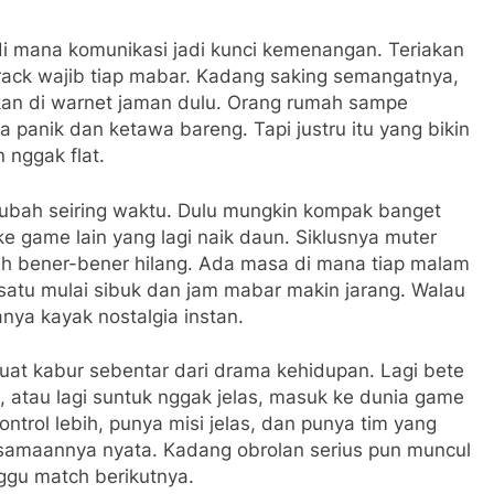
i mana komunikasi jadi kunci kemenangan. Teriakan
track wajib tiap mabar. Kadang saking semangatnya,
kan di warnet jaman dulu. Orang rumah sampe
panik dan ketawa bareng. Tapi justru itu yang bikin
 nggak flat.
berubah seiring waktu. Dulu mungkin kompak banget
 game lain yang lagi naik daun. Siklusnya muter
nah bener-bener hilang. Ada masa di mana tiap malam
 satu mulai sibuk dan jam mabar makin jarang. Walau
anya kayak nostalgia instan.
buat kabur sebentar dari drama kehidupan. Lagi bete
 atau lagi suntuk nggak jelas, masuk ke dunia game
ntrol lebih, punya misi jelas, dan punya tim yang
ersamaannya nyata. Kadang obrolan serius pun muncul
nggu match berikutnya.