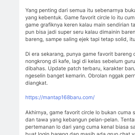
Yang penting dari semua itu sebenarnya buk
yang kebentuk. Game favorit circle lo itu cu
game grafiknya keren kalau main sendirian 
pun bisa jadi super seru kalau dimainin bar
bareng, sampe saling ejek tapi tetap solid, i
Di era sekarang, punya game favorit bareng ci
nongkrong di kafe, lagi di kelas sebelum guru
dibahas. Update patch terbaru, karakter ba
ngeselin banget kemarin. Obrolan nggak pern
diangkat.
https://mantap168baru.com/
Akhirnya, game favorit circle lo bukan cuma s
dan tawa yang kebangun pelan-pelan. Tentan
pertemanan lo dari yang cuma kenal biasa s
buat login bareng dan masih ada grup chat y