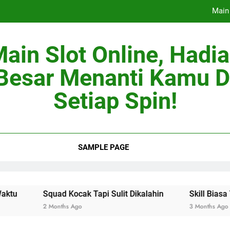
Main
ain Slot Online, Hadi
Besar Menanti Kamu D
Setiap Spin!
Main
SAMPLE PAGE
Squad Kocak Tapi Sulit Dikalahin
Skill Biasa Tapi Hok
2 Months Ago
3 Months Ago