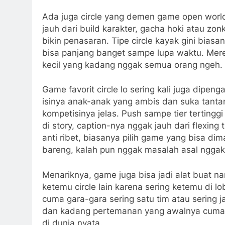
Ada juga circle yang demen game open worl
jauh dari build karakter, gacha hoki atau zon
bikin penasaran. Tipe circle kayak gini bias
bisa panjang banget sampe lupa waktu. Merek
kecil yang kadang nggak semua orang ngeh.
Game favorit circle lo sering kali juga dipeng
isinya anak-anak yang ambis dan suka tanta
kompetisinya jelas. Push sampe tier tertingg
di story, caption-nya nggak jauh dari flexing ti
anti ribet, biasanya pilih game yang bisa di
bareng, kalah pun nggak masalah asal nggak 
Menariknya, game juga bisa jadi alat buat nam
ketemu circle lain karena sering ketemu di l
cuma gara-gara sering satu tim atau sering 
dan kadang pertemanan yang awalnya cuma d
di dunia nyata.