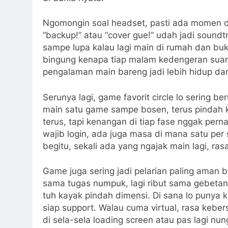
Ngomongin soal headset, pasti ada momen d
“backup!” atau “cover gue!” udah jadi sound
sampe lupa kalau lagi main di rumah dan bu
bingung kenapa tiap malam kedengeran suara 
pengalaman main bareng jadi lebih hidup dan
Serunya lagi, game favorit circle lo sering 
main satu game sampe bosen, terus pindah ke
terus, tapi kenangan di tiap fase nggak per
wajib login, ada juga masa di mana satu per
begitu, sekali ada yang ngajak main lagi, ras
Game juga sering jadi pelarian paling aman 
sama tugas numpuk, lagi ribut sama gebetan,
tuh kayak pindah dimensi. Di sana lo punya ko
siap support. Walau cuma virtual, rasa keb
di sela-sela loading screen atau pas lagi nu