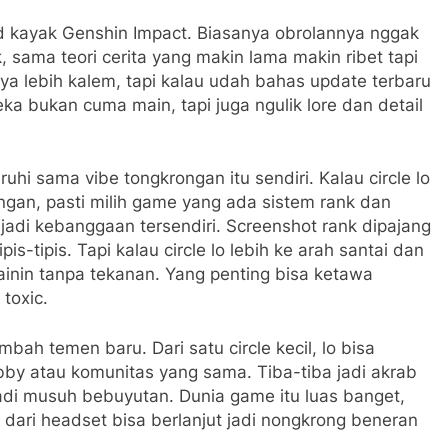
d kayak Genshin Impact. Biasanya obrolannya nggak
k, sama teori cerita yang makin lama makin ribet tapi
anya lebih kalem, tapi kalau udah bahas update terbaru
a bukan cuma main, tapi juga ngulik lore dan detail
aruhi sama vibe tongkrongan itu sendiri. Kalau circle lo
ngan, pasti milih game yang ada sistem rank dan
i jadi kebanggaan tersendiri. Screenshot rank dipajang
pis-tipis. Tapi kalau circle lo lebih ke arah santai dan
mainin tanpa tekanan. Yang penting bisa ketawa
toxic.
bah temen baru. Dari satu circle kecil, lo bisa
obby atau komunitas yang sama. Tiba-tiba jadi akrab
jadi musuh bebuyutan. Dunia game itu luas banget,
ari headset bisa berlanjut jadi nongkrong beneran