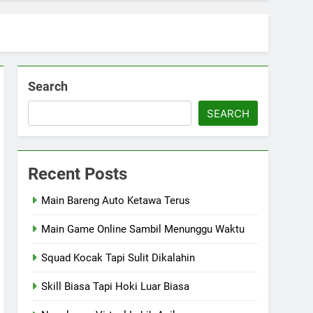
Search
SEARCH
Recent Posts
Main Bareng Auto Ketawa Terus
Main Game Online Sambil Menunggu Waktu
Squad Kocak Tapi Sulit Dikalahin
Skill Biasa Tapi Hoki Luar Biasa