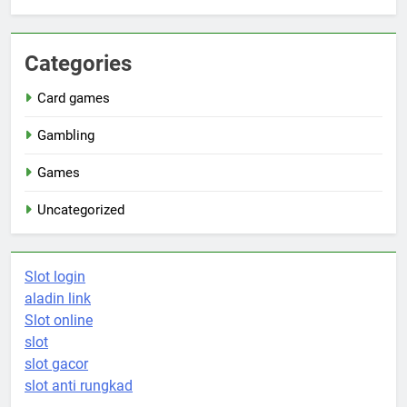
Categories
Card games
Gambling
Games
Uncategorized
Slot login
aladin link
Slot online
slot
slot gacor
slot anti rungkad