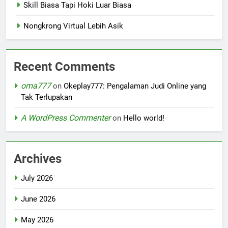
Skill Biasa Tapi Hoki Luar Biasa
Nongkrong Virtual Lebih Asik
Recent Comments
oma777
on
Okeplay777: Pengalaman Judi Online yang
Tak Terlupakan
A WordPress Commenter
on
Hello world!
Archives
July 2026
June 2026
May 2026