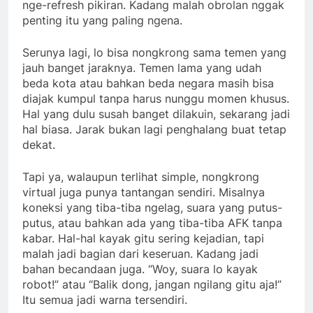
nge-refresh pikiran. Kadang malah obrolan nggak
penting itu yang paling ngena.
Serunya lagi, lo bisa nongkrong sama temen yang
jauh banget jaraknya. Temen lama yang udah
beda kota atau bahkan beda negara masih bisa
diajak kumpul tanpa harus nunggu momen khusus.
Hal yang dulu susah banget dilakuin, sekarang jadi
hal biasa. Jarak bukan lagi penghalang buat tetap
dekat.
Tapi ya, walaupun terlihat simple, nongkrong
virtual juga punya tantangan sendiri. Misalnya
koneksi yang tiba-tiba ngelag, suara yang putus-
putus, atau bahkan ada yang tiba-tiba AFK tanpa
kabar. Hal-hal kayak gitu sering kejadian, tapi
malah jadi bagian dari keseruan. Kadang jadi
bahan becandaan juga. “Woy, suara lo kayak
robot!” atau “Balik dong, jangan ngilang gitu aja!”
Itu semua jadi warna tersendiri.