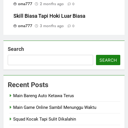
oma777
2 months ago
0
Skill Biasa Tapi Hoki Luar Biasa
oma777
3 months ago
0
Search
SEARCH
Recent Posts
Main Bareng Auto Ketawa Terus
Main Game Online Sambil Menunggu Waktu
Squad Kocak Tapi Sulit Dikalahin