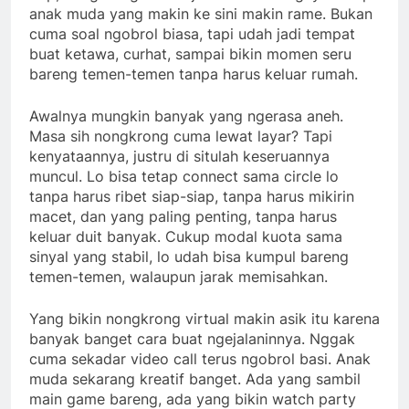
anak muda yang makin ke sini makin rame. Bukan
cuma soal ngobrol biasa, tapi udah jadi tempat
buat ketawa, curhat, sampai bikin momen seru
bareng temen-temen tanpa harus keluar rumah.
Awalnya mungkin banyak yang ngerasa aneh.
Masa sih nongkrong cuma lewat layar? Tapi
kenyataannya, justru di situlah keseruannya
muncul. Lo bisa tetap connect sama circle lo
tanpa harus ribet siap-siap, tanpa harus mikirin
macet, dan yang paling penting, tanpa harus
keluar duit banyak. Cukup modal kuota sama
sinyal yang stabil, lo udah bisa kumpul bareng
temen-temen, walaupun jarak memisahkan.
Yang bikin nongkrong virtual makin asik itu karena
banyak banget cara buat ngejalaninnya. Nggak
cuma sekadar video call terus ngobrol basi. Anak
muda sekarang kreatif banget. Ada yang sambil
main game bareng, ada yang bikin watch party