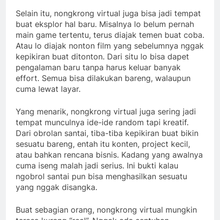
Selain itu, nongkrong virtual juga bisa jadi tempat
buat eksplor hal baru. Misalnya lo belum pernah
main game tertentu, terus diajak temen buat coba.
Atau lo diajak nonton film yang sebelumnya nggak
kepikiran buat ditonton. Dari situ lo bisa dapet
pengalaman baru tanpa harus keluar banyak
effort. Semua bisa dilakukan bareng, walaupun
cuma lewat layar.
Yang menarik, nongkrong virtual juga sering jadi
tempat munculnya ide-ide random tapi kreatif.
Dari obrolan santai, tiba-tiba kepikiran buat bikin
sesuatu bareng, entah itu konten, project kecil,
atau bahkan rencana bisnis. Kadang yang awalnya
cuma iseng malah jadi serius. Ini bukti kalau
ngobrol santai pun bisa menghasilkan sesuatu
yang nggak disangka.
Buat sebagian orang, nongkrong virtual mungkin