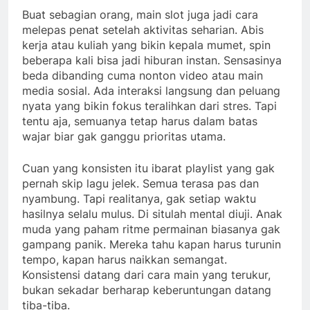
Buat sebagian orang, main slot juga jadi cara
melepas penat setelah aktivitas seharian. Abis
kerja atau kuliah yang bikin kepala mumet, spin
beberapa kali bisa jadi hiburan instan. Sensasinya
beda dibanding cuma nonton video atau main
media sosial. Ada interaksi langsung dan peluang
nyata yang bikin fokus teralihkan dari stres. Tapi
tentu aja, semuanya tetap harus dalam batas
wajar biar gak ganggu prioritas utama.
Cuan yang konsisten itu ibarat playlist yang gak
pernah skip lagu jelek. Semua terasa pas dan
nyambung. Tapi realitanya, gak setiap waktu
hasilnya selalu mulus. Di situlah mental diuji. Anak
muda yang paham ritme permainan biasanya gak
gampang panik. Mereka tahu kapan harus turunin
tempo, kapan harus naikkan semangat.
Konsistensi datang dari cara main yang terukur,
bukan sekadar berharap keberuntungan datang
tiba-tiba.