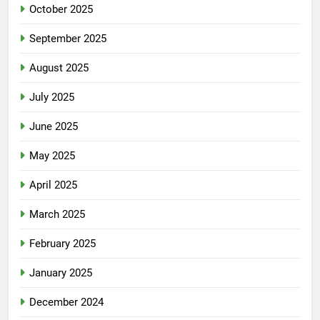
October 2025
September 2025
August 2025
July 2025
June 2025
May 2025
April 2025
March 2025
February 2025
January 2025
December 2024