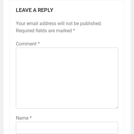
LEAVE A REPLY
Your email address will not be published.
Required fields are marked
*
Comment
*
Name
*