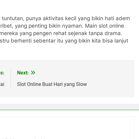
untutan, punya aktivitas kecil yang bikin hati adem
ribet, yang penting bikin nyaman. Main slot online
t mereka yang pengen rehat sejenak tanpa drama.
tru berhenti sebentar itu yang bikin kita bisa lanjut
s:
Next:
ai
Slot Online Buat Hari yang Slow