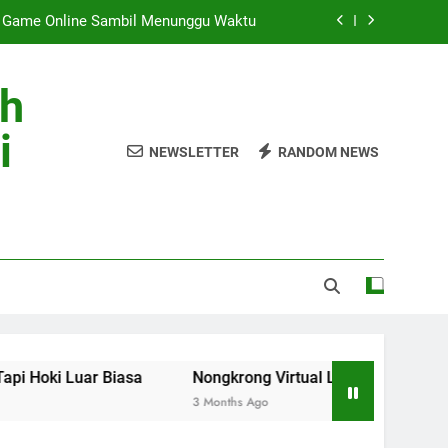
 Game Online Sambil Menunggu Waktu
Squad Kocak Tapi Sulit Dikalahin
ah
Skill Biasa Tapi Hoki Luar Biasa
i
NEWSLETTER
RANDOM NEWS
Main Bareng Auto Ketawa Terus
 Game Online Sambil Menunggu Waktu
Squad Kocak Tapi Sulit Dikalahin
Skill Biasa Tapi Hoki Luar Biasa
i Luar Biasa
Nongkrong Virtual Lebih Asik
Game O
3 Months Ago
4 Months