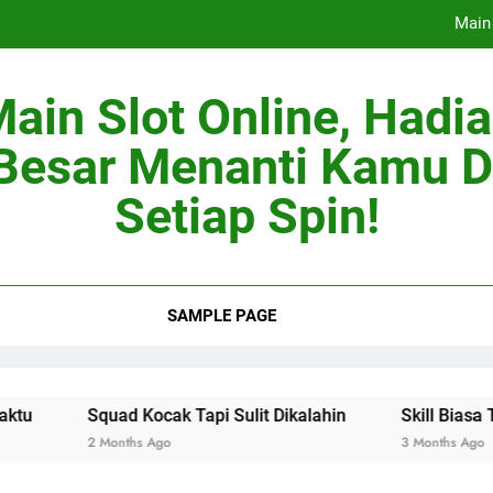
Main
ain Slot Online, Hadi
Besar Menanti Kamu D
Setiap Spin!
Main
SAMPLE PAGE
Squad Kocak Tapi Sulit Dikalahin
Skill Biasa Tapi Hok
2 Months Ago
3 Months Ago