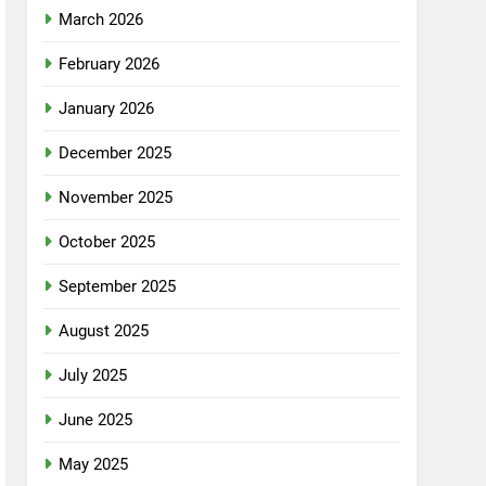
March 2026
February 2026
January 2026
December 2025
November 2025
October 2025
September 2025
August 2025
July 2025
June 2025
May 2025