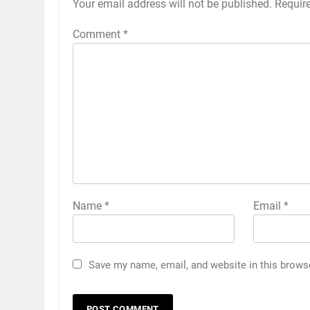
Your email address will not be published.
Requir
Comment
*
Name
*
Email
*
Save my name, email, and website in this brows