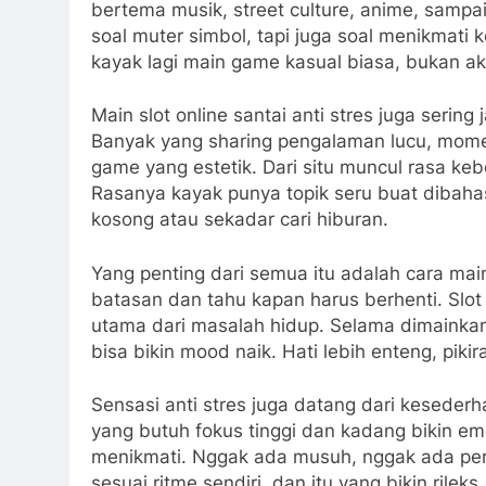
bertema musik, street culture, anime, sampai
soal muter simbol, tapi juga soal menikmati
kayak lagi main game kasual biasa, bukan ak
Main slot online santai anti stres juga sering
Banyak yang sharing pengalaman lucu, mome
game yang estetik. Dari situ muncul rasa k
Rasanya kayak punya topik seru buat dibahas 
kosong atau sekadar cari hiburan.
Yang penting dari semua itu adalah cara ma
batasan dan tahu kapan harus berhenti. Slot
utama dari masalah hidup. Selama dimainkan
bisa bikin mood naik. Hati lebih enteng, pikira
Sensasi anti stres juga datang dari kesede
yang butuh fokus tinggi dan kadang bikin emos
menikmati. Nggak ada musuh, nggak ada peri
sesuai ritme sendiri, dan itu yang bikin rilek