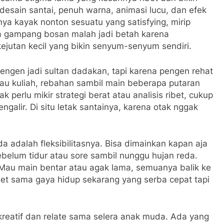
desain santai, penuh warna, animasi lucu, dan efek
anya kayak nonton sesuatu yang satisfying, mirip
a gampang bosan malah jadi betah karena
ejutan kecil yang bikin senyum-senyum sendiri.
engen jadi sultan dadakan, tapi karena pengen rehat
 atau kuliah, rebahan sambil main beberapa putaran
 perlu mikir strategi berat atau analisis ribet, cukup
engalir. Di situ letak santainya, karena otak nggak
da adalah fleksibilitasnya. Bisa dimainkan kapan aja
ebelum tidur atau sore sambil nunggu hujan reda.
 Mau main bentar atau agak lama, semuanya balik ke
et sama gaya hidup sekarang yang serba cepat tapi
 kreatif dan relate sama selera anak muda. Ada yang