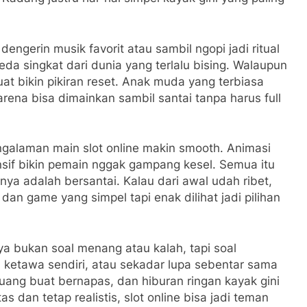
dengerin musik favorit atau sambil ngopi jadi ritual
da singkat dari dunia yang terlalu bising. Walaupun
t bikin pikiran reset. Anak muda yang terbiasa
arena bisa dimainkan sambil santai tanpa harus full
engalaman main slot online makin smooth. Animasi
onsif bikin pemain nggak gampang kesel. Semua itu
a adalah bersantai. Kalau dari awal udah ribet,
an game yang simpel tapi enak dilihat jadi pilihan
nya bukan soal menang atau kalah, tapi soal
 ketawa sendiri, atau sekadar lupa sebentar sama
uang buat bernapas, dan hiburan ringan kayak gini
s dan tetap realistis, slot online bisa jadi teman