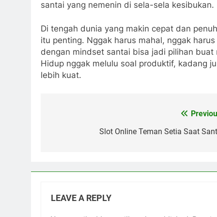
santai yang nemenin di sela-sela kesibukan.
Di tengah dunia yang makin cepat dan penuh t
itu penting. Nggak harus mahal, nggak harus 
dengan mindset santai bisa jadi pilihan bua
Hidup nggak melulu soal produktif, kadang jus
lebih kuat.
Previou
Post
navigation
Slot Online Teman Setia Saat Sant
LEAVE A REPLY