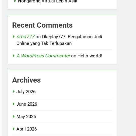
Nongkrong Virtual Lebih Asik
Recent Comments
oma777
on
Okeplay777: Pengalaman Judi
Online yang Tak Terlupakan
A WordPress Commenter
on
Hello world!
Archives
July 2026
June 2026
May 2026
April 2026