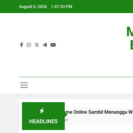
Skip
August 6, 2026
1:47:54 PM
to
content
M
a Terus
Main Game Online Sambil Menunggu Waktu
1 Month Ago
HEADLINES