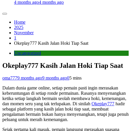
4 months ago
4 months ago
Home
2025
November
1
Okeplay777 Kasih Jalan Hoki Tiap Saat
Uncategorized
Okeplay777 Kasih Jalan Hoki Tiap Saat
oma777
9 months ago
9 months ago
0
5 mins
Dalam dunia game online, setiap pemain pasti ingin merasakan
keberuntungan di setiap ronde permainan. Rasanya menyenangkan
ketika setiap langkah bermain seolah membawa hoki, kemenangan,
dan momen seru yang tak terlupakan. Di sinilah
Okeplay777
hadir
sebagai platform yang kasih jalan hoki tiap saat, membuat
pengalaman bermain bukan hanya menyenangkan, tetapi juga penuh
peluang untuk meraih kemenangan.
Sejak pertama kali masuk, pemain langsung merasakan suasana