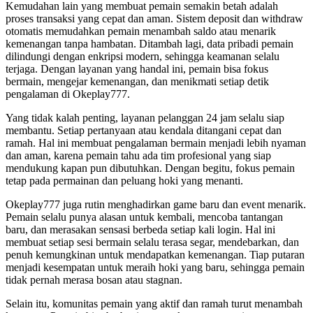
Kemudahan lain yang membuat pemain semakin betah adalah
proses transaksi yang cepat dan aman. Sistem deposit dan withdraw
otomatis memudahkan pemain menambah saldo atau menarik
kemenangan tanpa hambatan. Ditambah lagi, data pribadi pemain
dilindungi dengan enkripsi modern, sehingga keamanan selalu
terjaga. Dengan layanan yang handal ini, pemain bisa fokus
bermain, mengejar kemenangan, dan menikmati setiap detik
pengalaman di Okeplay777.
Yang tidak kalah penting, layanan pelanggan 24 jam selalu siap
membantu. Setiap pertanyaan atau kendala ditangani cepat dan
ramah. Hal ini membuat pengalaman bermain menjadi lebih nyaman
dan aman, karena pemain tahu ada tim profesional yang siap
mendukung kapan pun dibutuhkan. Dengan begitu, fokus pemain
tetap pada permainan dan peluang hoki yang menanti.
Okeplay777 juga rutin menghadirkan game baru dan event menarik.
Pemain selalu punya alasan untuk kembali, mencoba tantangan
baru, dan merasakan sensasi berbeda setiap kali login. Hal ini
membuat setiap sesi bermain selalu terasa segar, mendebarkan, dan
penuh kemungkinan untuk mendapatkan kemenangan. Tiap putaran
menjadi kesempatan untuk meraih hoki yang baru, sehingga pemain
tidak pernah merasa bosan atau stagnan.
Selain itu, komunitas pemain yang aktif dan ramah turut menambah