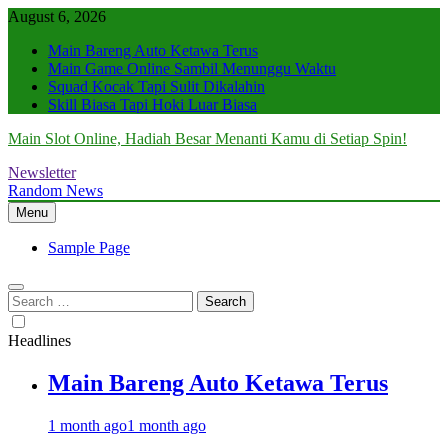
Skip
August 6, 2026
to
Main Bareng Auto Ketawa Terus
content
Main Game Online Sambil Menunggu Waktu
Squad Kocak Tapi Sulit Dikalahin
Skill Biasa Tapi Hoki Luar Biasa
Main Slot Online, Hadiah Besar Menanti Kamu di Setiap Spin!
Newsletter
Random News
Menu
Sample Page
Search
for:
Headlines
Main Bareng Auto Ketawa Terus
1 month ago
1 month ago