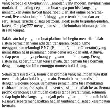
yang berbeda di Okeplay777. Tampilan yang modern, navigasi yang
mudah, dan loading cepat membuat siapa pun bisa langsung
menemukan game favorit tanpa ribet. Dari slot online berwarna-
warni, live casino interaktif, hingga game tembak ikan dan arcade
seru, semua tersedia di satu platform. Tidak perlu berpindah-pindah,
karena Okeplay777 menyajikan semua kebutuhan hiburan pemain
di satu tempat.
Salah satu hal yang membuat platform ini begitu menarik adalah
sistem permainan yang adil dan transparan. Setiap game
menggunakan teknologi RNG (Random Number Generator) yang
memastikan hasil permainan benar-benar acak dan adil. Artinya,
setiap pemain punya peluang yang sama untuk menang. Dengan
sistem ini, keberuntungan terasa nyata, dan pemain bisa bermain
dengan tenang sambil menunggu momen hoki datang.
Selain dari sisi teknis, bonus dan promosi yang melimpah juga ikut
menambah jalan hoki bagi pemain. Pemain baru akan disambut
dengan welcome bonus, sementara pemain lama bisa menikmati
cashback harian, free spin, dan event spesial berhadiah besar. Semua
promo dirancang agar mudah diakses tanpa syarat rumit, sehingga
setiap login bisa langsung menjadi peluang baru untuk meraih hoki.
Rasanya seperti mendapatkan hadiah tambahan di setiap kesempatan
bermain.