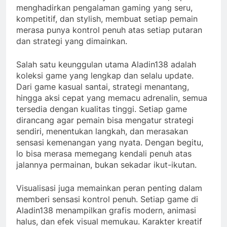
menghadirkan pengalaman gaming yang seru,
kompetitif, dan stylish, membuat setiap pemain
merasa punya kontrol penuh atas setiap putaran
dan strategi yang dimainkan.
Salah satu keunggulan utama Aladin138 adalah
koleksi game yang lengkap dan selalu update.
Dari game kasual santai, strategi menantang,
hingga aksi cepat yang memacu adrenalin, semua
tersedia dengan kualitas tinggi. Setiap game
dirancang agar pemain bisa mengatur strategi
sendiri, menentukan langkah, dan merasakan
sensasi kemenangan yang nyata. Dengan begitu,
lo bisa merasa memegang kendali penuh atas
jalannya permainan, bukan sekadar ikut-ikutan.
Visualisasi juga memainkan peran penting dalam
memberi sensasi kontrol penuh. Setiap game di
Aladin138 menampilkan grafis modern, animasi
halus, dan efek visual memukau. Karakter kreatif