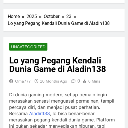
Home
2025
October
23
Lo yang Pegang Kendali Dunia Game di Aladin138
UNCATEGORIZED
Lo yang Pegang Kendali
Dunia Game di Aladin138
0
Oma777
10 Months Ago
6 Mins
Di dunia gaming modern, setiap pemain ingin
merasakan sensasi menguasai permainan, tampil
percaya diri, dan menjadi pusat perhatian.
Bersama
Aladin138
, lo bisa benar-benar
merasakan pegang kendali dunia game. Platform
ini bukan sekadar menyediakan hiburan, tapi