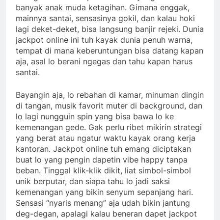
banyak anak muda ketagihan. Gimana enggak,
mainnya santai, sensasinya gokil, dan kalau hoki
lagi deket-deket, bisa langsung banjir rejeki. Dunia
jackpot online ini tuh kayak dunia penuh warna,
tempat di mana keberuntungan bisa datang kapan
aja, asal lo berani ngegas dan tahu kapan harus
santai.
Bayangin aja, lo rebahan di kamar, minuman dingin
di tangan, musik favorit muter di background, dan
lo lagi nungguin spin yang bisa bawa lo ke
kemenangan gede. Gak perlu ribet mikirin strategi
yang berat atau ngatur waktu kayak orang kerja
kantoran. Jackpot online tuh emang diciptakan
buat lo yang pengin dapetin vibe happy tanpa
beban. Tinggal klik-klik dikit, liat simbol-simbol
unik berputar, dan siapa tahu lo jadi saksi
kemenangan yang bikin senyum sepanjang hari.
Sensasi “nyaris menang” aja udah bikin jantung
deg-degan, apalagi kalau beneran dapet jackpot