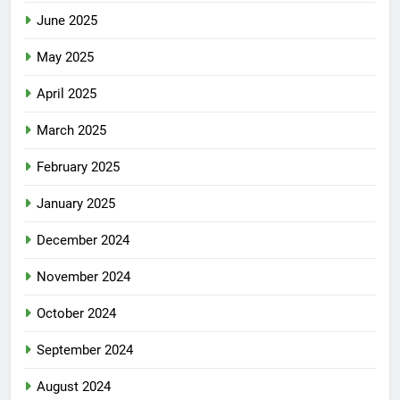
June 2025
May 2025
April 2025
March 2025
February 2025
January 2025
December 2024
November 2024
October 2024
September 2024
August 2024