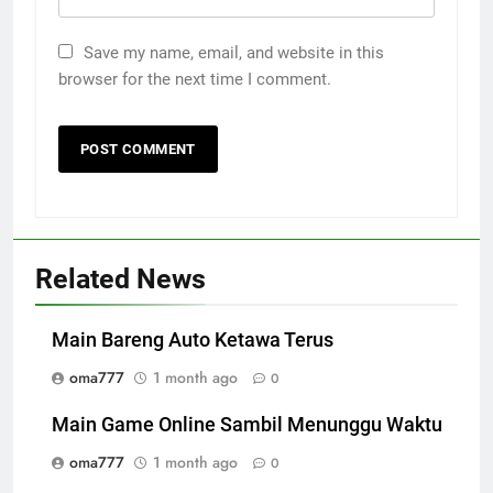
Save my name, email, and website in this
browser for the next time I comment.
Related News
Main Bareng Auto Ketawa Terus
oma777
1 month ago
0
Main Game Online Sambil Menunggu Waktu
oma777
1 month ago
0