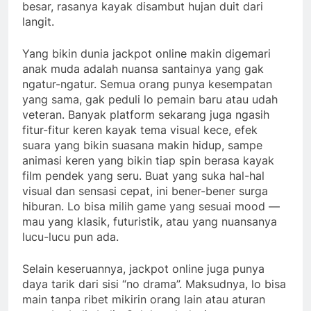
besar, rasanya kayak disambut hujan duit dari
langit.
Yang bikin dunia jackpot online makin digemari
anak muda adalah nuansa santainya yang gak
ngatur-ngatur. Semua orang punya kesempatan
yang sama, gak peduli lo pemain baru atau udah
veteran. Banyak platform sekarang juga ngasih
fitur-fitur keren kayak tema visual kece, efek
suara yang bikin suasana makin hidup, sampe
animasi keren yang bikin tiap spin berasa kayak
film pendek yang seru. Buat yang suka hal-hal
visual dan sensasi cepat, ini bener-bener surga
hiburan. Lo bisa milih game yang sesuai mood —
mau yang klasik, futuristik, atau yang nuansanya
lucu-lucu pun ada.
Selain keseruannya, jackpot online juga punya
daya tarik dari sisi “no drama”. Maksudnya, lo bisa
main tanpa ribet mikirin orang lain atau aturan