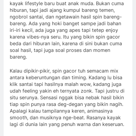
kayak lifestyle baru buat anak muda. Bukan cuma
hiburan, tapi jadi ajang kumpul bareng temen,
ngobrol santai, dan ngetawain hasil spin bareng-
bareng. Ada yang hoki banget sampe jadi bahan
iri-iri kecil, ada juga yang apes tapi tetep enjoy
karena vibes-nya seru. Itu yang bikin spin gacor
beda dari hiburan lain, karena di sini bukan cuma
soal hasil, tapi juga soal proses dan momen
bareng.
Kalau dipikir-pikir, spin gacor tuh semacam mix
antara keberuntungan dan timing. Kadang lu bisa
klik santai tapi hasilnya malah wow, kadang juga
udah feeling yakin eh ternyata zonk. Tapi justru di
situ serunya. Sensasi nggak bisa nebak hasil bikin
tiap spin punya rasa deg-degan yang bikin nagih.
Apalagi kalau tampilannya keren, animasinya
smooth, dan musiknya nge-beat. Rasanya kayak
lagi di dunia lain yang penuh warna dan keseruan.