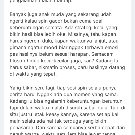
pengalaman makin mantap.
Banyak juga anak muda yang sekarang udah
ngerti kalau spin gacor bukan cuma soal
keberuntungan semata. Ada strategi kecil yang
bikin hasil bisa lebih oke. Misalnya, tahu kapan
harus ngerem dulu, kapan waktunya lanjut, atau
gimana ngatur mood biar nggak terbawa emosi
pas hasilnya belum sesuai harapan. Semacam
filosofi hidup kecil-kecilan juga, kan? Kadang lu
harus sabar, nikmatin proses, baru hasilnya datang
di waktu yang tepat.
Yang bikin seru lagi, tiap sesi spin selalu punya
cerita baru. Nggak ada dua momen yang sama.
Kadang lu bisa ngalamin keberuntungan beruntun,
tapi di lain waktu malah disuruh sabar dulu. Tapi di
situ justru letak keasyikannya, karena setiap kali
main selalu ada hal tak terduga yang bikin
penasaran. Dan karena semuanya serba cepat dan
penuh warna, waktu satu jam bisa lewat tanpa