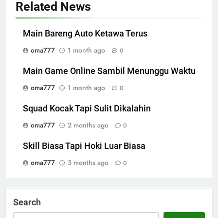
Related News
Main Bareng Auto Ketawa Terus
oma777
1 month ago
0
Main Game Online Sambil Menunggu Waktu
oma777
1 month ago
0
Squad Kocak Tapi Sulit Dikalahin
oma777
2 months ago
0
Skill Biasa Tapi Hoki Luar Biasa
oma777
3 months ago
0
Search