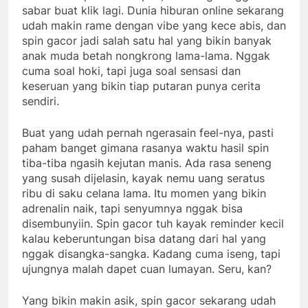
sabar buat klik lagi. Dunia hiburan online sekarang
udah makin rame dengan vibe yang kece abis, dan
spin gacor jadi salah satu hal yang bikin banyak
anak muda betah nongkrong lama-lama. Nggak
cuma soal hoki, tapi juga soal sensasi dan
keseruan yang bikin tiap putaran punya cerita
sendiri.
Buat yang udah pernah ngerasain feel-nya, pasti
paham banget gimana rasanya waktu hasil spin
tiba-tiba ngasih kejutan manis. Ada rasa seneng
yang susah dijelasin, kayak nemu uang seratus
ribu di saku celana lama. Itu momen yang bikin
adrenalin naik, tapi senyumnya nggak bisa
disembunyiin. Spin gacor tuh kayak reminder kecil
kalau keberuntungan bisa datang dari hal yang
nggak disangka-sangka. Kadang cuma iseng, tapi
ujungnya malah dapet cuan lumayan. Seru, kan?
Yang bikin makin asik, spin gacor sekarang udah