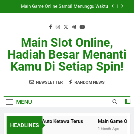
Skip
Main Game Online Sambil Menunggu Waktu
to
content
Squad Kocak Tapi Sulit Dikalahin
Skill Biasa Tapi Hoki Luar Biasa
Main Slot Online,
Main Bareng Auto Ketawa Terus
Hadiah Besar Menanti
Main Game Online Sambil Menunggu Waktu
Kamu Di Setiap Spin!
Squad Kocak Tapi Sulit Dikalahin
NEWSLETTER
RANDOM NEWS
Skill Biasa Tapi Hoki Luar Biasa
MENU
Main Bareng Auto Ketawa Terus
Main Game Online
HEADLINES
1 Month Ago
1 Month Ago