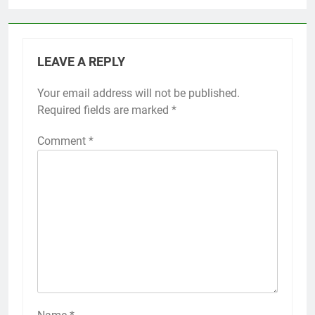
LEAVE A REPLY
Your email address will not be published.
Required fields are marked
*
Comment
*