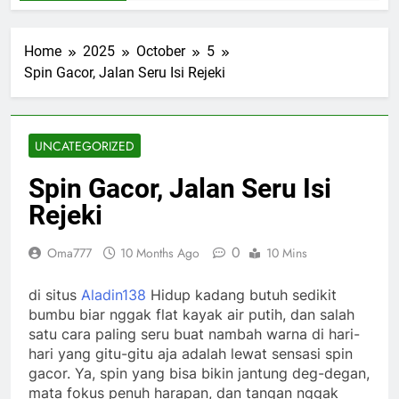
Home
2025
October
5
Spin Gacor, Jalan Seru Isi Rejeki
UNCATEGORIZED
Spin Gacor, Jalan Seru Isi
Rejeki
0
Oma777
10 Months Ago
10 Mins
di situs
Aladin138
Hidup kadang butuh sedikit
bumbu biar nggak flat kayak air putih, dan salah
satu cara paling seru buat nambah warna di hari-
hari yang gitu-gitu aja adalah lewat sensasi spin
gacor. Ya, spin yang bisa bikin jantung deg-degan,
mata fokus penuh harapan, dan tangan nggak