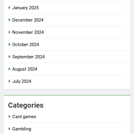
January 2025
December 2024
November 2024
October 2024
September 2024
August 2024
July 2024
Categories
Card games
Gambling