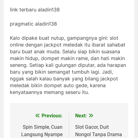
link terbaru aladin138
pragmatic aladin138
Kalo dipake buat nutup, gampangnya gini: slot
online dengan jackpot meledak itu ibarat sahabat
baru buat anak muda. Selalu siap bikin suasana
makin hidup, dompet makin rame, dan hati makin
seneng. Setiap kali gulungan diputar, ada harapan
baru yang bikin semangat tumbuh lagi. Jadi,
nggak salah kalau banyak yang bilang jackpot
meledak bikin dompet auto gede, karena
kenyataannya memang seseru itu.
Previous:
Next:
Post
navigation
Spin Simple, Cuan
Slot Gacor, Duit
Langsung Nyampe
Nongol Tanpa Drama