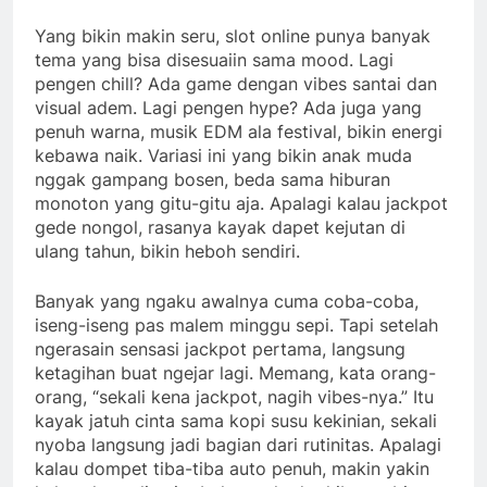
Yang bikin makin seru, slot online punya banyak
tema yang bisa disesuaiin sama mood. Lagi
pengen chill? Ada game dengan vibes santai dan
visual adem. Lagi pengen hype? Ada juga yang
penuh warna, musik EDM ala festival, bikin energi
kebawa naik. Variasi ini yang bikin anak muda
nggak gampang bosen, beda sama hiburan
monoton yang gitu-gitu aja. Apalagi kalau jackpot
gede nongol, rasanya kayak dapet kejutan di
ulang tahun, bikin heboh sendiri.
Banyak yang ngaku awalnya cuma coba-coba,
iseng-iseng pas malem minggu sepi. Tapi setelah
ngerasain sensasi jackpot pertama, langsung
ketagihan buat ngejar lagi. Memang, kata orang-
orang, “sekali kena jackpot, nagih vibes-nya.” Itu
kayak jatuh cinta sama kopi susu kekinian, sekali
nyoba langsung jadi bagian dari rutinitas. Apalagi
kalau dompet tiba-tiba auto penuh, makin yakin