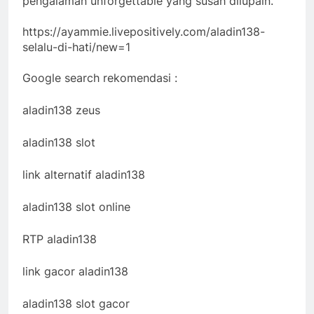
pengalaman unforgettable yang susah dilupain.
https://ayammie.livepositively.com/aladin138-
selalu-di-hati/new=1
Google search rekomendasi :
aladin138 zeus
aladin138 slot
link alternatif aladin138
aladin138 slot online
RTP aladin138
link gacor aladin138
aladin138 slot gacor