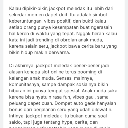
Kalau dipikir-pikir, jackpot meledak itu lebih dari
sekedar momen dapet duit. Itu adalah simbol
keberuntungan, vibes positif, dan bukti kalau
setiap orang punya kesempatan buat ngerasain
hal keren di waktu yang tepat. Nggak heran kalau
kata ini jadi trending di obrolan anak muda,
karena selain seru, jackpot bawa cerita baru yang
bikin hidup makin berwarna.
Di akhirnya, jackpot meledak bener-bener jadi
alasan kenapa slot online terus booming di
kalangan anak muda. Sensasi mainnya,
komunitasnya, sampe dampak sosialnya bikin
hiburan ini punya tempat spesial. Anak muda suka
karena bisa nyatuin rasa fun, vibes gaul, sama
peluang dapet cuan. Dompet auto gede hanyalah
bonus dari perjalanan seru yang udah dilewatin.
Intinya, jackpot meledak itu bukan cuma soal
saldo, tapi juga tentang hype, cerita, dan