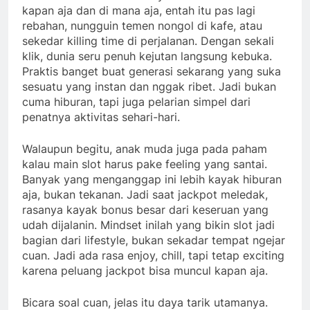
kapan aja dan di mana aja, entah itu pas lagi
rebahan, nungguin temen nongol di kafe, atau
sekedar killing time di perjalanan. Dengan sekali
klik, dunia seru penuh kejutan langsung kebuka.
Praktis banget buat generasi sekarang yang suka
sesuatu yang instan dan nggak ribet. Jadi bukan
cuma hiburan, tapi juga pelarian simpel dari
penatnya aktivitas sehari-hari.
Walaupun begitu, anak muda juga pada paham
kalau main slot harus pake feeling yang santai.
Banyak yang menganggap ini lebih kayak hiburan
aja, bukan tekanan. Jadi saat jackpot meledak,
rasanya kayak bonus besar dari keseruan yang
udah dijalanin. Mindset inilah yang bikin slot jadi
bagian dari lifestyle, bukan sekadar tempat ngejar
cuan. Jadi ada rasa enjoy, chill, tapi tetap exciting
karena peluang jackpot bisa muncul kapan aja.
Bicara soal cuan, jelas itu daya tarik utamanya.