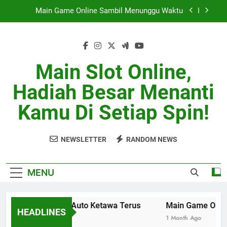
Skip
Main Game Online Sambil Menunggu Waktu
to
content
Squad Kocak Tapi Sulit Dikalahin
Skill Biasa Tapi Hoki Luar Biasa
Main Slot Online,
Main Bareng Auto Ketawa Terus
Hadiah Besar Menanti
Main Game Online Sambil Menunggu Waktu
Kamu Di Setiap Spin!
Squad Kocak Tapi Sulit Dikalahin
NEWSLETTER
RANDOM NEWS
Skill Biasa Tapi Hoki Luar Biasa
MENU
Main Bareng Auto Ketawa Terus
Main Game Onlin
HEADLINES
1 Month Ago
1 Month Ago