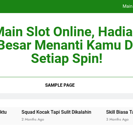
Main
ain Slot Online, Hadi
Besar Menanti Kamu D
Setiap Spin!
Main
SAMPLE PAGE
Squad Kocak Tapi Sulit Dikalahin
Skill Biasa Tapi Hoki L
2 Months Ago
3 Months Ago