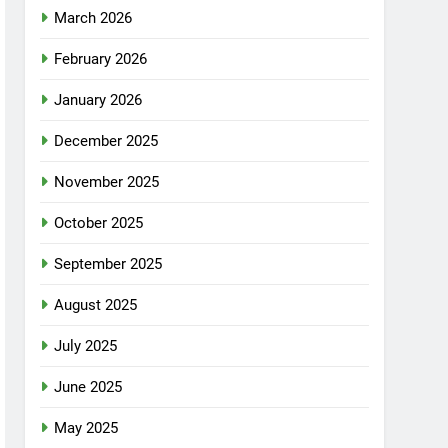
March 2026
February 2026
January 2026
December 2025
November 2025
October 2025
September 2025
August 2025
July 2025
June 2025
May 2025