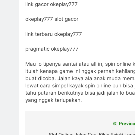
link gacor okeplay777
okeplay777 slot gacor
link terbaru okeplay777
pragmatic okeplay777
Mau lo tipenya santai atau all in, spin onli
Itulah kenapa game ini nggak pernah kehila
buat dicoba. Jalan kaya ala anak muda mema
lewat cara simpel kayak spin online pun bisa j
tahu putaran berikutnya bisa jadi jalan lo
yang nggak terlupakan.
Previou
Post
Slot Online: Jalan Gaul Bikin Rejeki Lanc