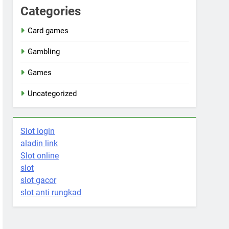
Categories
Card games
Gambling
Games
Uncategorized
Slot login
aladin link
Slot online
slot
slot gacor
slot anti rungkad