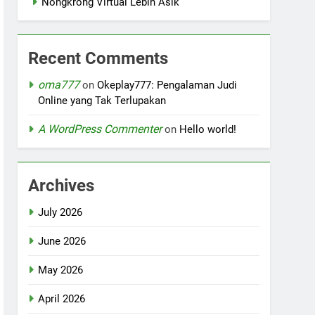
Nongkrong Virtual Lebih Asik
Recent Comments
oma777
on
Okeplay777: Pengalaman Judi
Online yang Tak Terlupakan
A WordPress Commenter
on
Hello world!
Archives
July 2026
June 2026
May 2026
April 2026