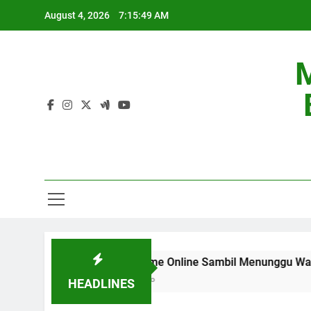
Skip
August 4, 2026
7:15:50 AM
to
content
M
erus
Main Game Online Sambil Menunggu Waktu
1 Month Ago
HEADLINES