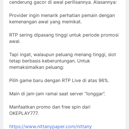
cenderung gacor di awal perilisannya. Alasannya:
Provider ingin menarik perhatian pemain dengan
kemenangan awal yang memikat.
RTP sering dipasang tinggi untuk periode promosi
awal.
Tapi ingat, walaupun peluang menang tinggi, slot
tetap berbasis keberuntungan. Untuk
memaksimalkan peluang:
Pilih game baru dengan RTP Live di atas 96%.
Main di jam-jam ramai saat server “longgar”.
Manfaatkan promo dan free spin dari
OKEPLAY777.
https://www.nittanypaper.com/nittany