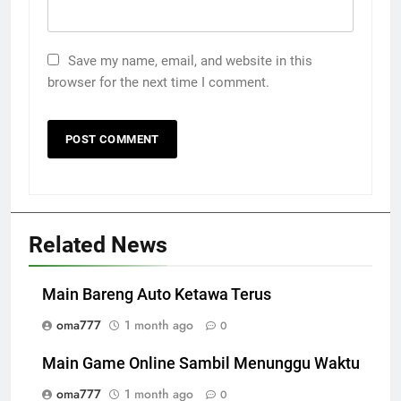
Save my name, email, and website in this
browser for the next time I comment.
Related News
Main Bareng Auto Ketawa Terus
oma777
1 month ago
0
Main Game Online Sambil Menunggu Waktu
oma777
1 month ago
0