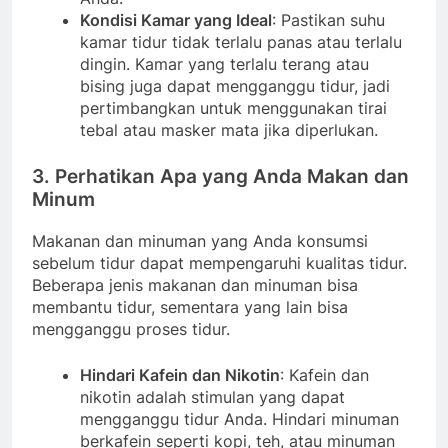
Kondisi Kamar yang Ideal
: Pastikan suhu
kamar tidur tidak terlalu panas atau terlalu
dingin. Kamar yang terlalu terang atau
bising juga dapat mengganggu tidur, jadi
pertimbangkan untuk menggunakan tirai
tebal atau masker mata jika diperlukan.
3. Perhatikan Apa yang Anda Makan dan
Minum
Makanan dan minuman yang Anda konsumsi
sebelum tidur dapat mempengaruhi kualitas tidur.
Beberapa jenis makanan dan minuman bisa
membantu tidur, sementara yang lain bisa
mengganggu proses tidur.
Hindari Kafein dan Nikotin
: Kafein dan
nikotin adalah stimulan yang dapat
mengganggu tidur Anda. Hindari minuman
berkafein seperti kopi, teh, atau minuman