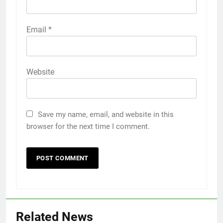
Email
*
Website
Save my name, email, and website in this
browser for the next time I comment.
Related News