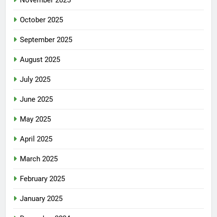
November 2025
October 2025
September 2025
August 2025
July 2025
June 2025
May 2025
April 2025
March 2025
February 2025
January 2025