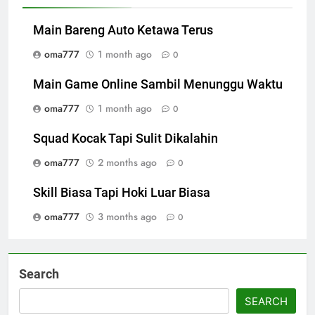
Main Bareng Auto Ketawa Terus
oma777
1 month ago
0
Main Game Online Sambil Menunggu Waktu
oma777
1 month ago
0
Squad Kocak Tapi Sulit Dikalahin
oma777
2 months ago
0
Skill Biasa Tapi Hoki Luar Biasa
oma777
3 months ago
0
Search
SEARCH