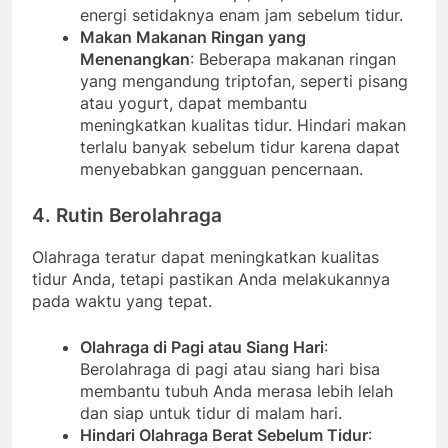
energi setidaknya enam jam sebelum tidur.
Makan Makanan Ringan yang
Menenangkan
: Beberapa makanan ringan
yang mengandung triptofan, seperti pisang
atau yogurt, dapat membantu
meningkatkan kualitas tidur. Hindari makan
terlalu banyak sebelum tidur karena dapat
menyebabkan gangguan pencernaan.
4. Rutin Berolahraga
Olahraga teratur dapat meningkatkan kualitas
tidur Anda, tetapi pastikan Anda melakukannya
pada waktu yang tepat.
Olahraga di Pagi atau Siang Hari
:
Berolahraga di pagi atau siang hari bisa
membantu tubuh Anda merasa lebih lelah
dan siap untuk tidur di malam hari.
Hindari Olahraga Berat Sebelum Tidur
: