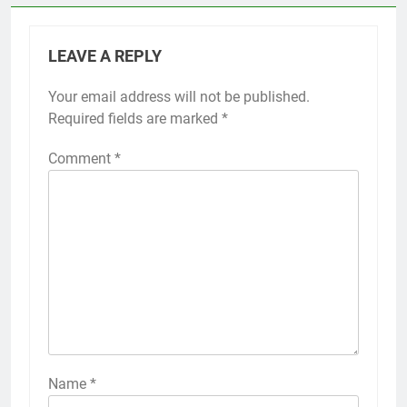
LEAVE A REPLY
Your email address will not be published.
Required fields are marked
*
Comment
*
Name
*