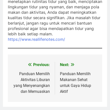
menetapkan rutinitas tidur yang baik, menciptakan
lingkungan tidur yang nyaman, dan menjaga pola
makan dan aktivitas, Anda dapat meningkatkan
kualitas tidur secara signifikan. Jika masalah tidur
berlanjut, jangan ragu untuk mencari bantuan
profesional agar bisa mendapatkan tidur yang
lebih baik setiap malam.
https://www.reallifenotes.com/
Previous:
Next:
Post
navigation
Panduan Memilih
Panduan Memilih
Aktivitas Liburan
Makanan Sehat
yang Menyenangkan
untuk Gaya Hidup
dan Memuaskan
Aktif