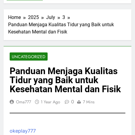
Home
2025
July
3
Panduan Menjaga Kualitas Tidur yang Baik untuk
Kesehatan Mental dan Fisik
UNCATEGORIZED
Panduan Menjaga Kualitas
Tidur yang Baik untuk
Kesehatan Mental dan Fisik
0
Oma777
1 Year Ago
7 Mins
okeplay777