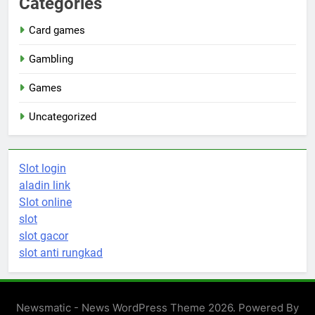
Categories
Card games
Gambling
Games
Uncategorized
Slot login
aladin link
Slot online
slot
slot gacor
slot anti rungkad
Newsmatic - News WordPress Theme 2026. Powered By