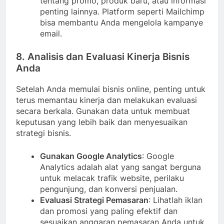
tentang promo, produk baru, atau informasi
penting lainnya. Platform seperti Mailchimp
bisa membantu Anda mengelola kampanye
email.
8. Analisis dan Evaluasi Kinerja Bisnis
Anda
Setelah Anda memulai bisnis online, penting untuk
terus memantau kinerja dan melakukan evaluasi
secara berkala. Gunakan data untuk membuat
keputusan yang lebih baik dan menyesuaikan
strategi bisnis.
Gunakan Google Analytics
: Google
Analytics adalah alat yang sangat berguna
untuk melacak trafik website, perilaku
pengunjung, dan konversi penjualan.
Evaluasi Strategi Pemasaran
: Lihatlah iklan
dan promosi yang paling efektif dan
sesuaikan anggaran pemasaran Anda untuk