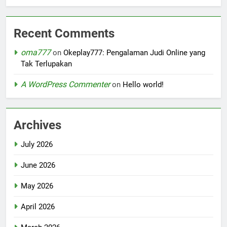
Recent Comments
oma777
on
Okeplay777: Pengalaman Judi Online yang
Tak Terlupakan
A WordPress Commenter
on
Hello world!
Archives
July 2026
June 2026
May 2026
April 2026