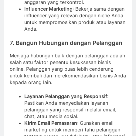
anggaran yang terkontrol.
Influencer Marketing
: Bekerja sama dengan
influencer yang relevan dengan niche Anda
untuk mempromosikan produk atau layanan
Anda.
7. Bangun Hubungan dengan Pelanggan
Menjaga hubungan baik dengan pelanggan adalah
salah satu faktor penentu kesuksesan bisnis
online. Pelanggan yang puas lebih cenderung
untuk kembali dan merekomendasikan bisnis Anda
kepada orang lain.
Layanan Pelanggan yang Responsif
:
Pastikan Anda menyediakan layanan
pelanggan yang responsif melalui email,
chat, atau media sosial.
Kirim Email Pemasaran
: Gunakan email
marketing untuk memberi tahu pelanggan