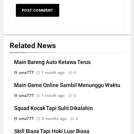
Related News
Main Bareng Auto Ketawa Terus
oma777
1 month ago
0
Main Game Online Sambil Menunggu Waktu
oma777
1 month ago
0
Squad Kocak Tapi Sulit Dikalahin
oma777
2 months ago
0
Skill Biasa Tapi Hoki Luar Biasa