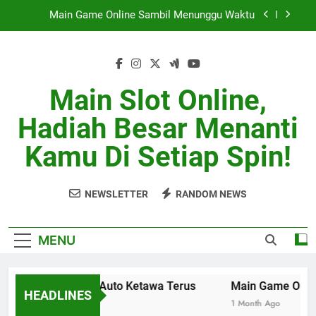
Skip
Main Game Online Sambil Menunggu Waktu
to
content
Squad Kocak Tapi Sulit Dikalahin
Skill Biasa Tapi Hoki Luar Biasa
Main Slot Online,
Main Bareng Auto Ketawa Terus
Hadiah Besar Menanti
Main Game Online Sambil Menunggu Waktu
Kamu Di Setiap Spin!
Squad Kocak Tapi Sulit Dikalahin
NEWSLETTER
RANDOM NEWS
Skill Biasa Tapi Hoki Luar Biasa
MENU
Main Bareng Auto Ketawa Terus
Main Game Online
HEADLINES
1 Month Ago
1 Month Ago