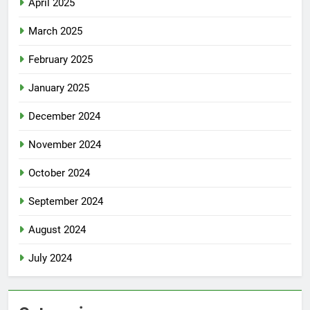
April 2025
March 2025
February 2025
January 2025
December 2024
November 2024
October 2024
September 2024
August 2024
July 2024