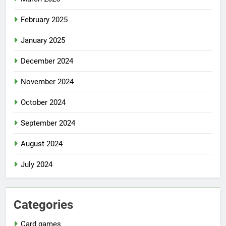
February 2025
January 2025
December 2024
November 2024
October 2024
September 2024
August 2024
July 2024
Categories
Card games