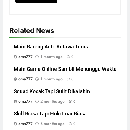
Related News
Main Bareng Auto Ketawa Terus
oma777
1 month ago
0
Main Game Online Sambil Menunggu Waktu
oma777
1 month ago
0
Squad Kocak Tapi Sulit Dikalahin
oma777
2 months ago
0
Skill Biasa Tapi Hoki Luar Biasa
oma777
3 months ago
0