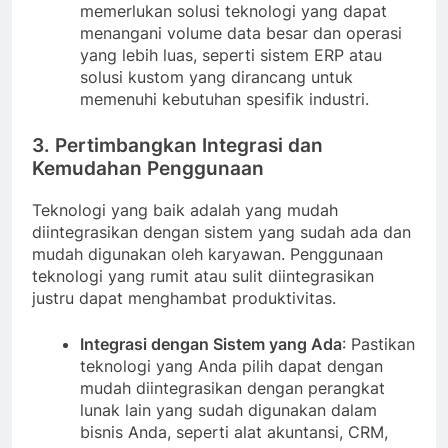
memerlukan solusi teknologi yang dapat
menangani volume data besar dan operasi
yang lebih luas, seperti sistem ERP atau
solusi kustom yang dirancang untuk
memenuhi kebutuhan spesifik industri.
3. Pertimbangkan Integrasi dan
Kemudahan Penggunaan
Teknologi yang baik adalah yang mudah
diintegrasikan dengan sistem yang sudah ada dan
mudah digunakan oleh karyawan. Penggunaan
teknologi yang rumit atau sulit diintegrasikan
justru dapat menghambat produktivitas.
Integrasi dengan Sistem yang Ada
: Pastikan
teknologi yang Anda pilih dapat dengan
mudah diintegrasikan dengan perangkat
lunak lain yang sudah digunakan dalam
bisnis Anda, seperti alat akuntansi, CRM,