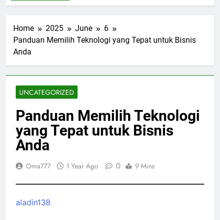
Home
2025
June
6
Panduan Memilih Teknologi yang Tepat untuk Bisnis
Anda
UNCATEGORIZED
Panduan Memilih Teknologi
yang Tepat untuk Bisnis
Anda
0
Oma777
1 Year Ago
9 Mins
aladin138