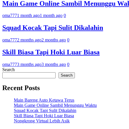
Main Game Online Sambil Menunggu Wa
oma777
1 month ago
1 month ago
0
Squad Kocak Tapi Sulit Dikalahin
oma777
2 months ago
2 months ago
0
Skill Biasa Tapi Hoki Luar Biasa
oma777
3 months ago
3 months ago
0
Search
Search
Recent Posts
Main Bareng Auto Ketawa Terus
Main Game Online Sambil Menunggu Waktu
Squad Kocak Tapi Sulit Dikalahin
Skill Biasa Tapi Hoki Luar Biasa
Nongkrong Virtual Lebih Asik