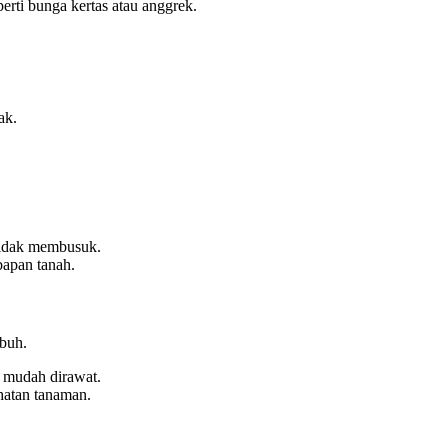
erti bunga kertas atau anggrek.
ak.
 tidak membusuk.
bapan tanah.
buh.
h mudah dirawat.
hatan tanaman.