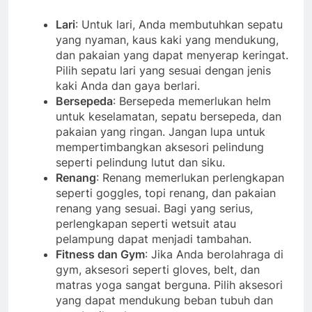
Lari
: Untuk lari, Anda membutuhkan sepatu
yang nyaman, kaus kaki yang mendukung,
dan pakaian yang dapat menyerap keringat.
Pilih sepatu lari yang sesuai dengan jenis
kaki Anda dan gaya berlari.
Bersepeda
: Bersepeda memerlukan helm
untuk keselamatan, sepatu bersepeda, dan
pakaian yang ringan. Jangan lupa untuk
mempertimbangkan aksesori pelindung
seperti pelindung lutut dan siku.
Renang
: Renang memerlukan perlengkapan
seperti goggles, topi renang, dan pakaian
renang yang sesuai. Bagi yang serius,
perlengkapan seperti wetsuit atau
pelampung dapat menjadi tambahan.
Fitness dan Gym
: Jika Anda berolahraga di
gym, aksesori seperti gloves, belt, dan
matras yoga sangat berguna. Pilih aksesori
yang dapat mendukung beban tubuh dan