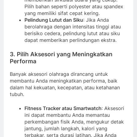
Pilih bahan seperti polyester atau spandex
yang memiliki sifat cepat kering.
Pelindung Lutut dan Siku
: Jika Anda
berolahraga dengan intensitas tinggi atau
berisiko cedera, pelindung lutut atau siku
dapat memberikan perlindungan ekstra.
3. Pilih Aksesori yang Meningkatkan
Performa
Banyak aksesori olahraga dirancang untuk
membantu Anda meningkatkan performa, baik
dalam hal kekuatan, kecepatan, atau ketahanan
tubuh.
Fitness Tracker atau Smartwatch
: Aksesori
ini dapat membantu Anda memantau
perkembangan fisik Anda, mengukur detak
jantung, jumlah langkah, kalori yang
terbakar, serta durasi latihan. Jika Anda