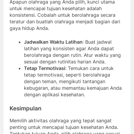
Apapun olahraga yang Anda pilih, kunci utama
untuk mencapai tujuan kesehatan adalah
konsistensi. Cobalah untuk berolahraga secara
teratur dan buatlah olahraga menjadi bagian dari
gaya hidup Anda.
Jadwalkan Waktu Latihan
: Buat jadwal
latihan yang konsisten agar Anda dapat
berolahraga dengan rutin. Atur waktu yang
sesuai dengan rutinitas harian Anda.
Tetap Termotivasi
: Temukan cara untuk
tetap termotivasi, seperti berolahraga
dengan teman, mengikuti tantangan
kebugaran, atau memantau kemajuan Anda
dengan aplikasi kesehatan.
Kesimpulan
Memilih aktivitas olahraga yang tepat sangat
penting untuk mencapai tujuan kesehatan Anda.
Tentukan tujuan Anda, pilih olahraga yang sesuai