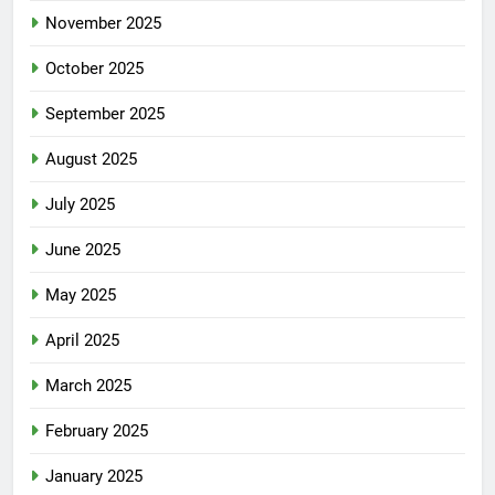
November 2025
October 2025
September 2025
August 2025
July 2025
June 2025
May 2025
April 2025
March 2025
February 2025
January 2025