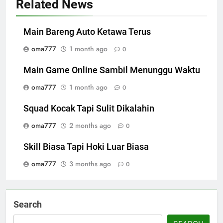
Related News
Main Bareng Auto Ketawa Terus
oma777
1 month ago
0
Main Game Online Sambil Menunggu Waktu
oma777
1 month ago
0
Squad Kocak Tapi Sulit Dikalahin
oma777
2 months ago
0
Skill Biasa Tapi Hoki Luar Biasa
oma777
3 months ago
0
Search