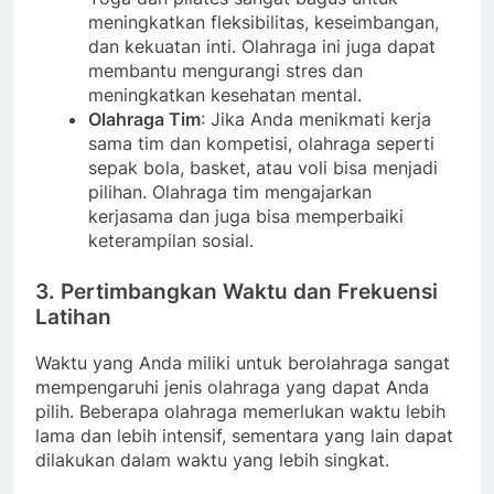
meningkatkan fleksibilitas, keseimbangan,
dan kekuatan inti. Olahraga ini juga dapat
membantu mengurangi stres dan
meningkatkan kesehatan mental.
Olahraga Tim
: Jika Anda menikmati kerja
sama tim dan kompetisi, olahraga seperti
sepak bola, basket, atau voli bisa menjadi
pilihan. Olahraga tim mengajarkan
kerjasama dan juga bisa memperbaiki
keterampilan sosial.
3. Pertimbangkan Waktu dan Frekuensi
Latihan
Waktu yang Anda miliki untuk berolahraga sangat
mempengaruhi jenis olahraga yang dapat Anda
pilih. Beberapa olahraga memerlukan waktu lebih
lama dan lebih intensif, sementara yang lain dapat
dilakukan dalam waktu yang lebih singkat.