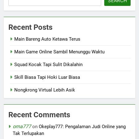
SEARCH
Recent Posts
Main Bareng Auto Ketawa Terus
Main Game Online Sambil Menunggu Waktu
Squad Kocak Tapi Sulit Dikalahin
Skill Biasa Tapi Hoki Luar Biasa
Nongkrong Virtual Lebih Asik
Recent Comments
oma777
on
Okeplay777: Pengalaman Judi Online yang
Tak Terlupakan