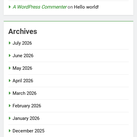
A WordPress Commenter
on
Hello world!
Archives
July 2026
June 2026
May 2026
April 2026
March 2026
February 2026
January 2026
December 2025