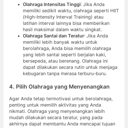
Olahraga Intensitas Tinggi
: Jika Anda
memiliki sedikit waktu, olahraga seperti HIIT
(High-Intensity Interval Training) atau
latihan interval lainnya bisa memberikan
hasil maksimal dalam waktu singkat.
Olahraga Santai dan Teratur
: Jika Anda
memiliki lebih banyak waktu untuk
berolahraga, Anda bisa memilih olahraga
yang lebih santai seperti berjalan kaki,
bersepeda, atau berenang. Olahraga ini
dapat dilakukan secara rutin untuk menjaga
kebugaran tanpa merasa terburu-buru.
4. Pilih Olahraga yang Menyenangkan
Agar Anda tetap termotivasi untuk berolahraga,
penting untuk memilih aktivitas yang Anda
nikmati. Olahraga yang menyenangkan lebih
mudah dilakukan secara teratur, yang pada
akhirnya dapat membantu Anda mencapai tujuan