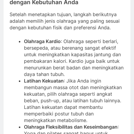
dengan Kebutuhan Anda
Setelah menetapkan tujuan, langkah berikutnya
adalah memilih jenis olahraga yang paling sesuai
dengan kebutuhan fisik dan preferensi Anda.
Olahraga Kardio
: Olahraga seperti berlari,
bersepeda, atau berenang sangat efektif
untuk meningkatkan kapasitas jantung dan
pembakaran kalori. Kardio juga baik untuk
menurunkan berat badan dan meningkatkan
daya tahan tubuh.
Latihan Kekuatan
: Jika Anda ingin
membangun massa otot dan meningkatkan
kekuatan, pilih olahraga seperti angkat
beban, push-up, atau latihan tubuh lainnya.
Latihan kekuatan dapat membantu
memperbaiki postur tubuh dan
meningkatkan metabolisme.
Olahraga Fleksibilitas dan Keseimbangan
:
Yoga dan pilates sangat bagus untuk