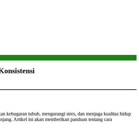
onsistensi
tkan kebugaran tubuh, mengurangi stres, dan menjaga kualitas hidup
njang. Artikel ini akan memberikan panduan tentang cara