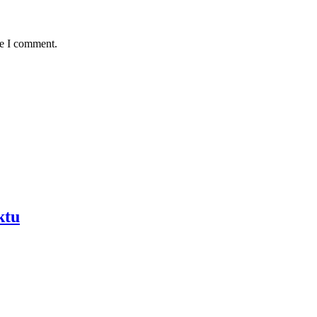
me I comment.
ktu