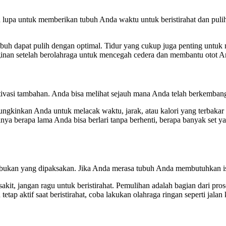
an lupa untuk memberikan tubuh Anda waktu untuk beristirahat dan puli
tubuh dapat pulih dengan optimal. Tidur yang cukup juga penting untu
ginan setelah berolahraga untuk mencegah cedera dan membantu otot An
vasi tambahan. Anda bisa melihat sejauh mana Anda telah berkemban
ungkinkan Anda untuk melacak waktu, jarak, atau kalori yang terbakar 
lnya berapa lama Anda bisa berlari tanpa berhenti, berapa banyak set 
 bukan yang dipaksakan. Jika Anda merasa tubuh Anda membutuhkan isti
 sakit, jangan ragu untuk beristirahat. Pemulihan adalah bagian dari pros
 tetap aktif saat beristirahat, coba lakukan olahraga ringan seperti jalan 