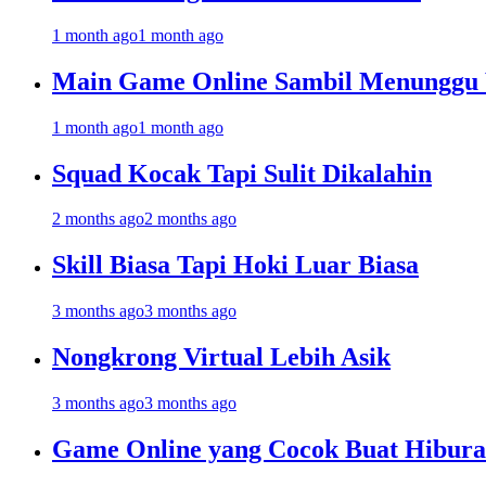
1 month ago
1 month ago
Main Game Online Sambil Menunggu
1 month ago
1 month ago
Squad Kocak Tapi Sulit Dikalahin
2 months ago
2 months ago
Skill Biasa Tapi Hoki Luar Biasa
3 months ago
3 months ago
Nongkrong Virtual Lebih Asik
3 months ago
3 months ago
Game Online yang Cocok Buat Hibur