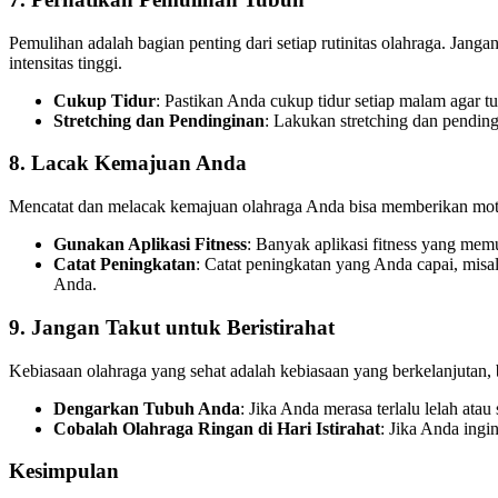
Pemulihan adalah bagian penting dari setiap rutinitas olahraga. Jang
intensitas tinggi.
Cukup Tidur
: Pastikan Anda cukup tidur setiap malam agar 
Stretching dan Pendinginan
: Lakukan stretching dan pendin
8. Lacak Kemajuan Anda
Mencatat dan melacak kemajuan olahraga Anda bisa memberikan moti
Gunakan Aplikasi Fitness
: Banyak aplikasi fitness yang mem
Catat Peningkatan
: Catat peningkatan yang Anda capai, misa
Anda.
9. Jangan Takut untuk Beristirahat
Kebiasaan olahraga yang sehat adalah kebiasaan yang berkelanjutan,
Dengarkan Tubuh Anda
: Jika Anda merasa terlalu lelah atau
Cobalah Olahraga Ringan di Hari Istirahat
: Jika Anda ingin
Kesimpulan