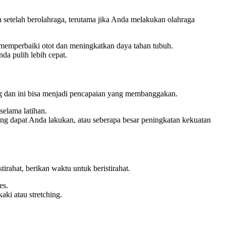
h setelah berolahraga, terutama jika Anda melakukan olahraga
k memperbaiki otot dan meningkatkan daya tahan tubuh.
da pulih lebih cepat.
g dan ini bisa menjadi pencapaian yang membanggakan.
selama latihan.
yang dapat Anda lakukan, atau seberapa besar peningkatan kekuatan
rahat, berikan waktu untuk beristirahat.
es.
kaki atau stretching.