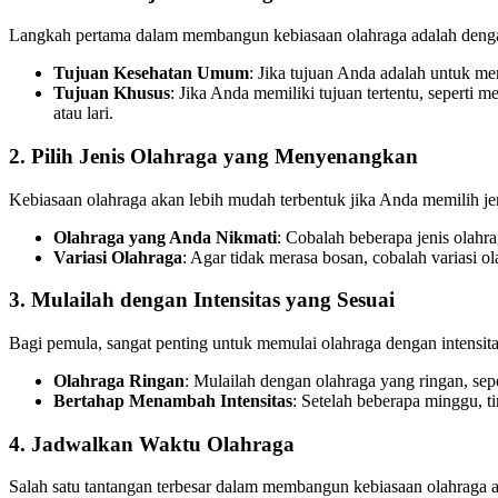
Langkah pertama dalam membangun kebiasaan olahraga adalah dengan
Tujuan Kesehatan Umum
: Jika tujuan Anda adalah untuk me
Tujuan Khusus
: Jika Anda memiliki tujuan tertentu, seperti 
atau lari.
2. Pilih Jenis Olahraga yang Menyenangkan
Kebiasaan olahraga akan lebih mudah terbentuk jika Anda memilih je
Olahraga yang Anda Nikmati
: Cobalah beberapa jenis olahr
Variasi Olahraga
: Agar tidak merasa bosan, cobalah variasi o
3. Mulailah dengan Intensitas yang Sesuai
Bagi pemula, sangat penting untuk memulai olahraga dengan intensit
Olahraga Ringan
: Mulailah dengan olahraga yang ringan, seper
Bertahap Menambah Intensitas
: Setelah beberapa minggu, ti
4. Jadwalkan Waktu Olahraga
Salah satu tantangan terbesar dalam membangun kebiasaan olahraga a