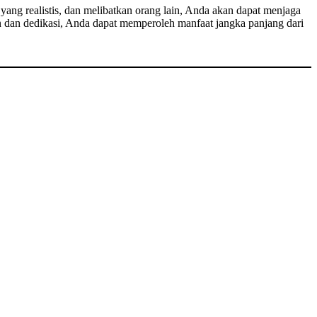
ng realistis, dan melibatkan orang lain, Anda akan dapat menjaga
 dan dedikasi, Anda dapat memperoleh manfaat jangka panjang dari