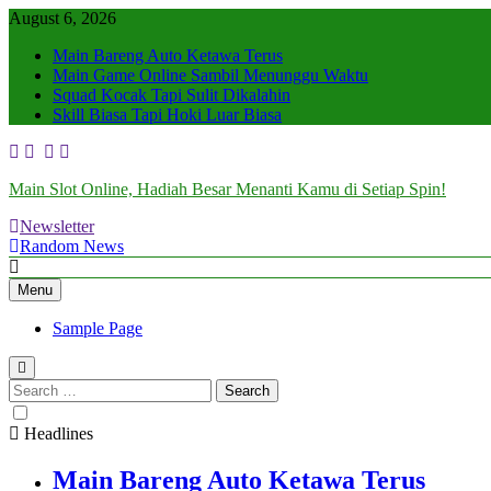
Skip
August 6, 2026
to
Main Bareng Auto Ketawa Terus
content
Main Game Online Sambil Menunggu Waktu
Squad Kocak Tapi Sulit Dikalahin
Skill Biasa Tapi Hoki Luar Biasa
Main Slot Online, Hadiah Besar Menanti Kamu di Setiap Spin!
Newsletter
Random News
Menu
Sample Page
Search
for:
Headlines
Main Bareng Auto Ketawa Terus