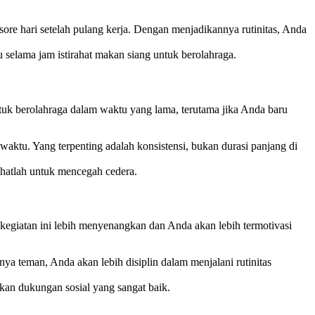
sore hari setelah pulang kerja. Dengan menjadikannya rutinitas, Anda
u selama jam istirahat makan siang untuk berolahraga.
ntuk berolahraga dalam waktu yang lama, terutama jika Anda baru
 waktu. Yang terpenting adalah konsistensi, bukan durasi panjang di
ahatlah untuk mencegah cedera.
kegiatan ini lebih menyenangkan dan Anda akan lebih termotivasi
nya teman, Anda akan lebih disiplin dalam menjalani rutinitas
ikan dukungan sosial yang sangat baik.