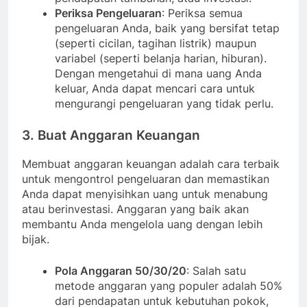
Periksa Pengeluaran
: Periksa semua
pengeluaran Anda, baik yang bersifat tetap
(seperti cicilan, tagihan listrik) maupun
variabel (seperti belanja harian, hiburan).
Dengan mengetahui di mana uang Anda
keluar, Anda dapat mencari cara untuk
mengurangi pengeluaran yang tidak perlu.
3. Buat Anggaran Keuangan
Membuat anggaran keuangan adalah cara terbaik
untuk mengontrol pengeluaran dan memastikan
Anda dapat menyisihkan uang untuk menabung
atau berinvestasi. Anggaran yang baik akan
membantu Anda mengelola uang dengan lebih
bijak.
Pola Anggaran 50/30/20
: Salah satu
metode anggaran yang populer adalah 50%
dari pendapatan untuk kebutuhan pokok,