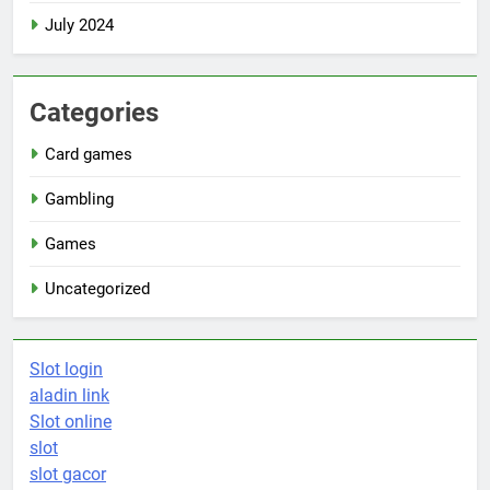
July 2024
Categories
Card games
Gambling
Games
Uncategorized
Slot login
aladin link
Slot online
slot
slot gacor