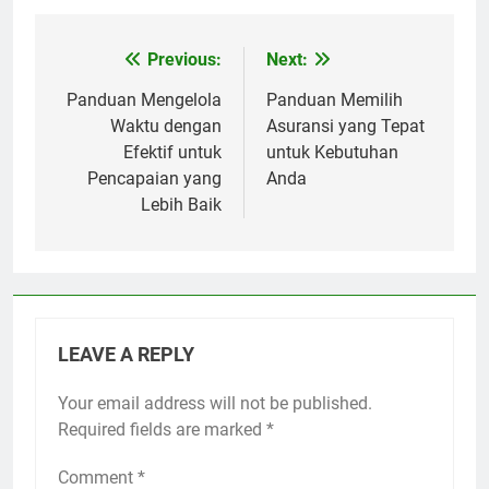
Previous:
Next:
Post
navigation
Panduan Mengelola
Panduan Memilih
Waktu dengan
Asuransi yang Tepat
Efektif untuk
untuk Kebutuhan
Pencapaian yang
Anda
Lebih Baik
LEAVE A REPLY
Your email address will not be published.
Required fields are marked
*
Comment
*