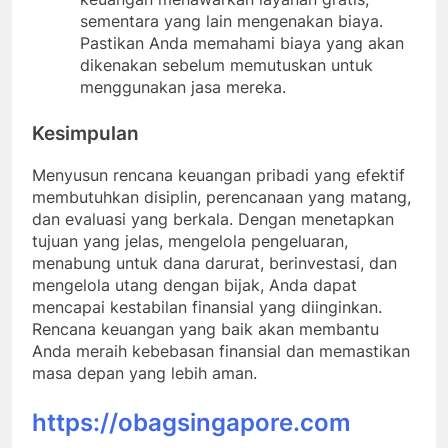
sementara yang lain mengenakan biaya.
Pastikan Anda memahami biaya yang akan
dikenakan sebelum memutuskan untuk
menggunakan jasa mereka.
Kesimpulan
Menyusun rencana keuangan pribadi yang efektif
membutuhkan disiplin, perencanaan yang matang,
dan evaluasi yang berkala. Dengan menetapkan
tujuan yang jelas, mengelola pengeluaran,
menabung untuk dana darurat, berinvestasi, dan
mengelola utang dengan bijak, Anda dapat
mencapai kestabilan finansial yang diinginkan.
Rencana keuangan yang baik akan membantu
Anda meraih kebebasan finansial dan memastikan
masa depan yang lebih aman.
https://obagsingapore.com