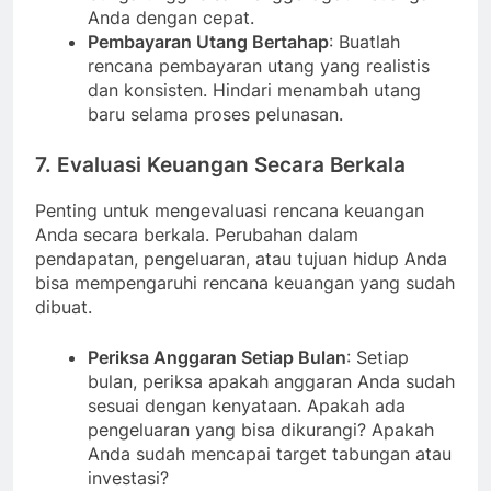
Anda dengan cepat.
Pembayaran Utang Bertahap
: Buatlah
rencana pembayaran utang yang realistis
dan konsisten. Hindari menambah utang
baru selama proses pelunasan.
7. Evaluasi Keuangan Secara Berkala
Penting untuk mengevaluasi rencana keuangan
Anda secara berkala. Perubahan dalam
pendapatan, pengeluaran, atau tujuan hidup Anda
bisa mempengaruhi rencana keuangan yang sudah
dibuat.
Periksa Anggaran Setiap Bulan
: Setiap
bulan, periksa apakah anggaran Anda sudah
sesuai dengan kenyataan. Apakah ada
pengeluaran yang bisa dikurangi? Apakah
Anda sudah mencapai target tabungan atau
investasi?