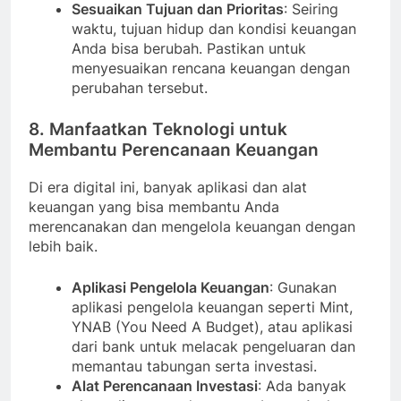
Sesuaikan Tujuan dan Prioritas
: Seiring
waktu, tujuan hidup dan kondisi keuangan
Anda bisa berubah. Pastikan untuk
menyesuaikan rencana keuangan dengan
perubahan tersebut.
8. Manfaatkan Teknologi untuk
Membantu Perencanaan Keuangan
Di era digital ini, banyak aplikasi dan alat
keuangan yang bisa membantu Anda
merencanakan dan mengelola keuangan dengan
lebih baik.
Aplikasi Pengelola Keuangan
: Gunakan
aplikasi pengelola keuangan seperti Mint,
YNAB (You Need A Budget), atau aplikasi
dari bank untuk melacak pengeluaran dan
memantau tabungan serta investasi.
Alat Perencanaan Investasi
: Ada banyak