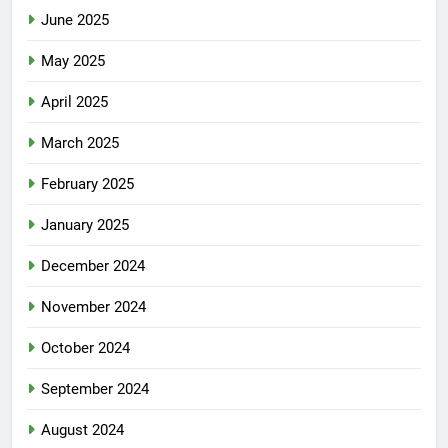
June 2025
May 2025
April 2025
March 2025
February 2025
January 2025
December 2024
November 2024
October 2024
September 2024
August 2024