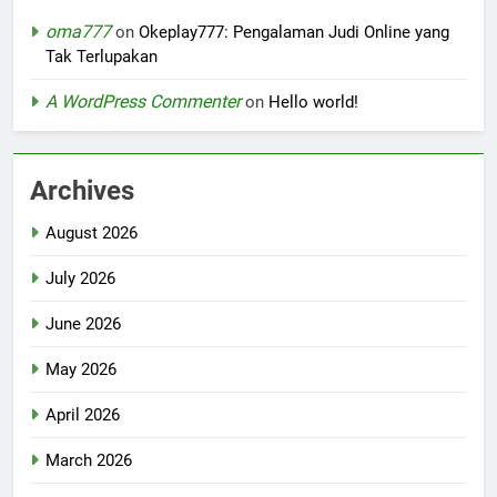
oma777
on
Okeplay777: Pengalaman Judi Online yang
Tak Terlupakan
A WordPress Commenter
on
Hello world!
Archives
August 2026
July 2026
June 2026
May 2026
April 2026
March 2026