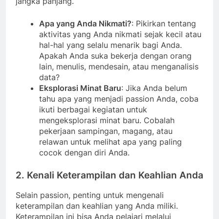
jangka panjang.
Apa yang Anda Nikmati?
: Pikirkan tentang
aktivitas yang Anda nikmati sejak kecil atau
hal-hal yang selalu menarik bagi Anda.
Apakah Anda suka bekerja dengan orang
lain, menulis, mendesain, atau menganalisis
data?
Eksplorasi Minat Baru
: Jika Anda belum
tahu apa yang menjadi passion Anda, coba
ikuti berbagai kegiatan untuk
mengeksplorasi minat baru. Cobalah
pekerjaan sampingan, magang, atau
relawan untuk melihat apa yang paling
cocok dengan diri Anda.
2. Kenali Keterampilan dan Keahlian Anda
Selain passion, penting untuk mengenali
keterampilan dan keahlian yang Anda miliki.
Keterampilan ini bisa Anda pelajari melalui