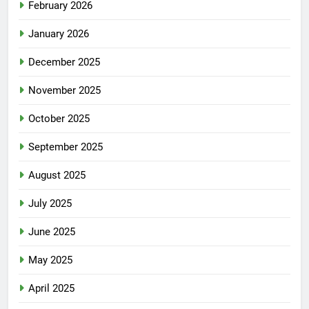
February 2026
January 2026
December 2025
November 2025
October 2025
September 2025
August 2025
July 2025
June 2025
May 2025
April 2025