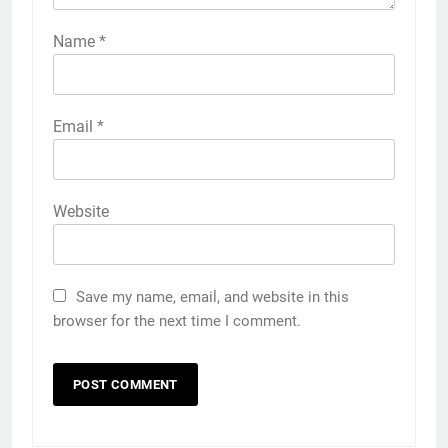
Name
*
Email
*
Website
Save my name, email, and website in this
browser for the next time I comment.