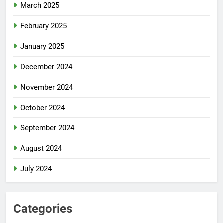
March 2025
February 2025
January 2025
December 2024
November 2024
October 2024
September 2024
August 2024
July 2024
Categories