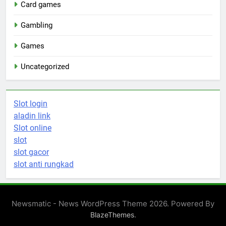
Card games
Gambling
Games
Uncategorized
Slot login
aladin link
Slot online
slot
slot gacor
slot anti rungkad
Newsmatic - News WordPress Theme 2026. Powered By
.
BlazeThemes