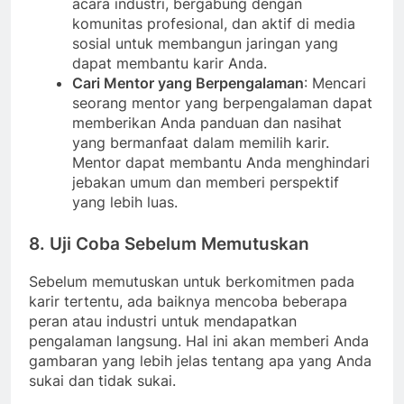
acara industri, bergabung dengan
komunitas profesional, dan aktif di media
sosial untuk membangun jaringan yang
dapat membantu karir Anda.
Cari Mentor yang Berpengalaman
: Mencari
seorang mentor yang berpengalaman dapat
memberikan Anda panduan dan nasihat
yang bermanfaat dalam memilih karir.
Mentor dapat membantu Anda menghindari
jebakan umum dan memberi perspektif
yang lebih luas.
8. Uji Coba Sebelum Memutuskan
Sebelum memutuskan untuk berkomitmen pada
karir tertentu, ada baiknya mencoba beberapa
peran atau industri untuk mendapatkan
pengalaman langsung. Hal ini akan memberi Anda
gambaran yang lebih jelas tentang apa yang Anda
sukai dan tidak sukai.