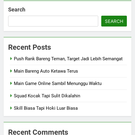
Search
SEARCH
Recent Posts
Push Rank Bareng Teman, Target Jadi Lebih Semangat
Main Bareng Auto Ketawa Terus
Main Game Online Sambil Menunggu Waktu
Squad Kocak Tapi Sulit Dikalahin
Skill Biasa Tapi Hoki Luar Biasa
Recent Comments