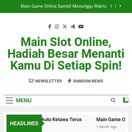
Skip
Main Game Online Sambil Menunggu Waktu
to
content
Squad Kocak Tapi Sulit Dikalahin
Skill Biasa Tapi Hoki Luar Biasa
Main Slot Online,
Main Bareng Auto Ketawa Terus
Hadiah Besar Menanti
Main Game Online Sambil Menunggu Waktu
Kamu Di Setiap Spin!
Squad Kocak Tapi Sulit Dikalahin
NEWSLETTER
RANDOM NEWS
Skill Biasa Tapi Hoki Luar Biasa
MENU
Main Bareng Auto Ketawa Terus
Main Game Online
HEADLINES
4 Weeks Ago
1 Month Ago