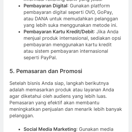
Pembayaran Digital
: Gunakan platform
pembayaran digital seperti OVO, GoPay,
atau DANA untuk memudahkan pelanggan
yang lebih suka menggunakan metode ini.
Pembayaran Kartu Kredit/Debit
: Jika Anda
menjual produk internasional, sediakan opsi
pembayaran menggunakan kartu kredit
atau sistem pembayaran internasional
seperti PayPal.
5. Pemasaran dan Promosi
Setelah bisnis Anda siap, langkah berikutnya
adalah memasarkan produk atau layanan Anda
agar diketahui oleh audiens yang lebih luas.
Pemasaran yang efektif akan membantu
meningkatkan penjualan dan menarik lebih banyak
pelanggan.
Social Media Marketing
: Gunakan media