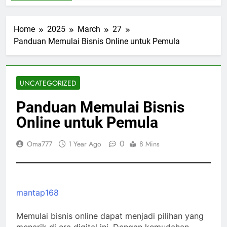
Home
2025
March
27
Panduan Memulai Bisnis Online untuk Pemula
UNCATEGORIZED
Panduan Memulai Bisnis
Online untuk Pemula
0
Oma777
1 Year Ago
8 Mins
mantap168
Memulai bisnis online dapat menjadi pilihan yang
menarik di era digital ini. Dengan kemudahan