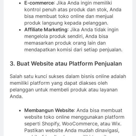
E-commerce
: Jika Anda ingin memiliki
kontrol penuh atas produk dan stok, Anda
bisa membuat toko online dan menjual
produk langsung kepada pelanggan.
Affiliate Marketing
: Jika Anda tidak ingin
mengelola produk sendiri, Anda bisa
memasarkan produk orang lain dan
mendapatkan komisi dari setiap penjualan.
3. Buat Website atau Platform Penjualan
Salah satu kunci sukses dalam bisnis online adalah
memiliki platform yang dapat diakses oleh
pelanggan untuk membeli produk atau layanan
Anda.
Membangun Website
: Anda bisa membuat
website toko online menggunakan platform
seperti Shopify, WooCommerce, atau Wix.
Pastikan website Anda mudah dinavigasi,