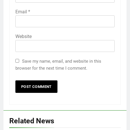
Email
*
Website
Save my name, email, and website in this
browser for the next time I comment.
Related News