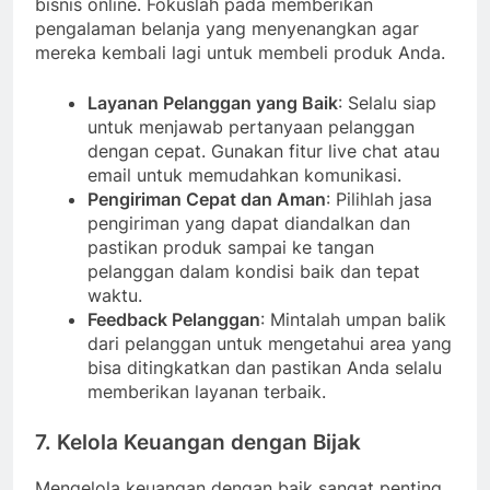
bisnis online. Fokuslah pada memberikan
pengalaman belanja yang menyenangkan agar
mereka kembali lagi untuk membeli produk Anda.
Layanan Pelanggan yang Baik
: Selalu siap
untuk menjawab pertanyaan pelanggan
dengan cepat. Gunakan fitur live chat atau
email untuk memudahkan komunikasi.
Pengiriman Cepat dan Aman
: Pilihlah jasa
pengiriman yang dapat diandalkan dan
pastikan produk sampai ke tangan
pelanggan dalam kondisi baik dan tepat
waktu.
Feedback Pelanggan
: Mintalah umpan balik
dari pelanggan untuk mengetahui area yang
bisa ditingkatkan dan pastikan Anda selalu
memberikan layanan terbaik.
7. Kelola Keuangan dengan Bijak
Mengelola keuangan dengan baik sangat penting