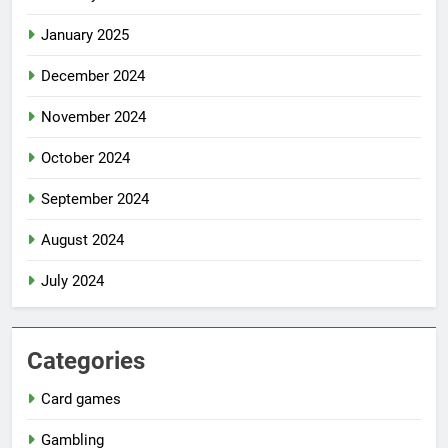
January 2025
December 2024
November 2024
October 2024
September 2024
August 2024
July 2024
Categories
Card games
Gambling