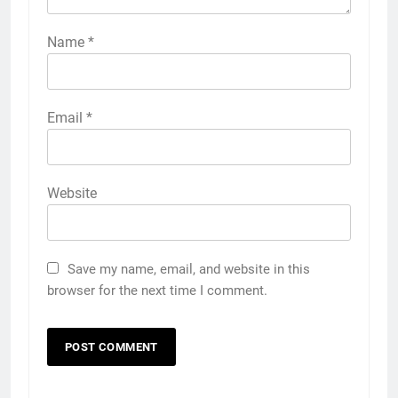
Name
*
Email
*
Website
Save my name, email, and website in this
browser for the next time I comment.