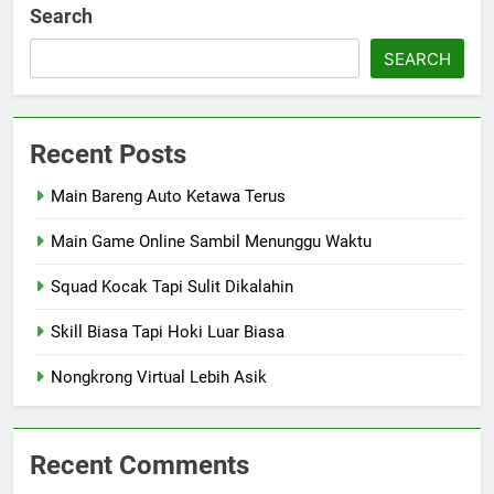
Search
SEARCH
Recent Posts
Main Bareng Auto Ketawa Terus
Main Game Online Sambil Menunggu Waktu
Squad Kocak Tapi Sulit Dikalahin
Skill Biasa Tapi Hoki Luar Biasa
Nongkrong Virtual Lebih Asik
Recent Comments