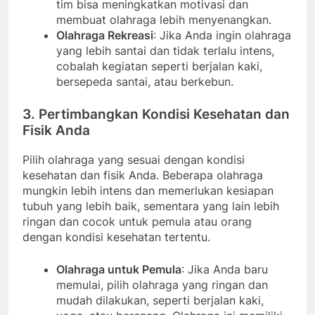
tim bisa meningkatkan motivasi dan
membuat olahraga lebih menyenangkan.
Olahraga Rekreasi
: Jika Anda ingin olahraga
yang lebih santai dan tidak terlalu intens,
cobalah kegiatan seperti berjalan kaki,
bersepeda santai, atau berkebun.
3. Pertimbangkan Kondisi Kesehatan dan
Fisik Anda
Pilih olahraga yang sesuai dengan kondisi
kesehatan dan fisik Anda. Beberapa olahraga
mungkin lebih intens dan memerlukan kesiapan
tubuh yang lebih baik, sementara yang lain lebih
ringan dan cocok untuk pemula atau orang
dengan kondisi kesehatan tertentu.
Olahraga untuk Pemula
: Jika Anda baru
memulai, pilih olahraga yang ringan dan
mudah dilakukan, seperti berjalan kaki,