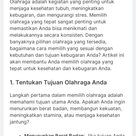
Olahraga adalah kegiatan yang penting untuk
menjaga kesehatan tubuh, meningkatkan
kebugaran, dan mengurangi stres. Memilih
olahraga yang tepat sangat penting untuk
memastikan Anda bisa menikmati dan
melakukannya secara konsisten. Dengan
banyaknya pilihan olahraga yang tersedia,
bagaimana cara memilih yang sesuai dengan
kebutuhan dan tujuan kebugaran Anda? Artikel ini
akan membantu Anda memilih olahraga yang
tepat untuk kesehatan dan kebugaran Anda.
1. Tentukan Tujuan Olahraga Anda
Langkah pertama dalam memilih olahraga adalah
memahami tujuan utama Anda. Apakah Anda ingin
menurunkan berat badan, membangun kekuatan,
meningkatkan stamina, atau menjaga kesehatan
jantung?
Menurunkan Berat Badan
: Jika tujuan Anda