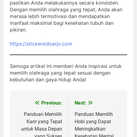
pastikan Anda melakukannya secara konsisten.
Dengan memilih olahraga yang tepat, Anda akan
merasa lebih termotivasi dan mendapatkan
manfaat maksimal bagi kesehatan tubuh dan
pikiran.
https://stickersidoarjo.com
Semoga artikel ini memberi Anda inspirasi untuk
memilih olahraga yang tepat sesuai dengan
kebutuhan dan gaya hidup Anda!
Previous:
Next:
Post
navigation
Panduan Memilih
Panduan Memilih
Karir yang Tepat
Hobi yang Dapat
untuk Masa Depan
Meningkatkan
yang Sukses
Kesehatan Mental