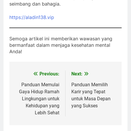
seimbang dan bahagia.
https://aladin138.vip
Semoga artikel ini memberikan wawasan yang
bermanfaat dalam menjaga kesehatan mental
Anda!
Previous:
Next:
Post
navigation
Panduan Memulai
Panduan Memilih
Gaya Hidup Ramah
Karir yang Tepat
Lingkungan untuk
untuk Masa Depan
Kehidupan yang
yang Sukses
Lebih Sehat