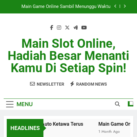
Skip
Main Game Online Sambil Menunggu Waktu
to
content
Squad Kocak Tapi Sulit Dikalahin
Skill Biasa Tapi Hoki Luar Biasa
Main Slot Online,
Main Bareng Auto Ketawa Terus
Hadiah Besar Menanti
Main Game Online Sambil Menunggu Waktu
Kamu Di Setiap Spin!
Squad Kocak Tapi Sulit Dikalahin
NEWSLETTER
RANDOM NEWS
Skill Biasa Tapi Hoki Luar Biasa
MENU
Main Bareng Auto Ketawa Terus
Main Game Online 
HEADLINES
1 Month Ago
1 Month Ago