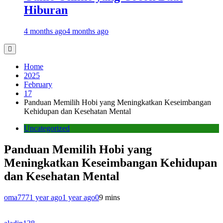
Hiburan
4 months ago
4 months ago
Home
2025
February
17
Panduan Memilih Hobi yang Meningkatkan Keseimbangan
Kehidupan dan Kesehatan Mental
Uncategorized
Panduan Memilih Hobi yang
Meningkatkan Keseimbangan Kehidupan
dan Kesehatan Mental
oma777
1 year ago
1 year ago
0
9 mins