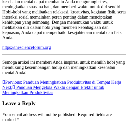
kesehatan mental dapat membantu Anda mengurangi stres,
meningkatkan suasana hati, dan memberi waktu untuk diri sendiri.
Hobi-hobi yang melibatkan relaksasi, kreativitas, kegiatan fisik, serta
interaksi sosial memainkan peran penting dalam menciptakan
kehidupan yang seimbang. Dengan menemukan waktu untuk
melibatkan diri dalam hobi yang memberi kebahagiaan dan
kepuasan, Anda dapat memperbaiki kesejahteraan mental dan fisik
Anda.
https://thescienceforum.org
Semoga artikel ini memberi Anda inspirasi untuk memilih hobi yang
mendukung keseimbangan hidup dan meningkatkan kesehatan
mental Anda!
Post
Previous:
Panduan Meningkatkan Produktivitas di Tempat Kerja
Next:
Panduan Mengelola Waktu dengan Efektif untuk
navigation
Meningkatkan Produktivitas
Leave a Reply
Your email address will not be published.
Required fields are
marked
*