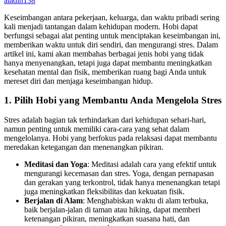
aladin138
Keseimbangan antara pekerjaan, keluarga, dan waktu pribadi sering
kali menjadi tantangan dalam kehidupan modern. Hobi dapat
berfungsi sebagai alat penting untuk menciptakan keseimbangan ini,
memberikan waktu untuk diri sendiri, dan mengurangi stres. Dalam
artikel ini, kami akan membahas berbagai jenis hobi yang tidak
hanya menyenangkan, tetapi juga dapat membantu meningkatkan
kesehatan mental dan fisik, memberikan ruang bagi Anda untuk
mereset diri dan menjaga keseimbangan hidup.
1. Pilih Hobi yang Membantu Anda Mengelola Stres
Stres adalah bagian tak terhindarkan dari kehidupan sehari-hari,
namun penting untuk memiliki cara-cara yang sehat dalam
mengelolanya. Hobi yang berfokus pada relaksasi dapat membantu
meredakan ketegangan dan menenangkan pikiran.
Meditasi dan Yoga
: Meditasi adalah cara yang efektif untuk
mengurangi kecemasan dan stres. Yoga, dengan pernapasan
dan gerakan yang terkontrol, tidak hanya menenangkan tetapi
juga meningkatkan fleksibilitas dan kekuatan fisik.
Berjalan di Alam
: Menghabiskan waktu di alam terbuka,
baik berjalan-jalan di taman atau hiking, dapat memberi
ketenangan pikiran, meningkatkan suasana hati, dan