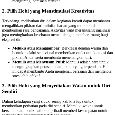
mengurangi perasaan tertekan.
2. Pilih Hobi yang Menstimulasi Kreativitas
Terkadang, melibatkan diri dalam kegiatan kreatif dapat membantu
mengalihkan pikiran dari rutinitas harian yang monoton dan
memberikan rasa pencapaian. Aktivitas yang merangsang imajinasi
juga meningkatkan kesehatan mental dengan memberi ruang bagi
ekspresi diri.
Melukis atau Menggambar
: Berkreasi dengan warna dan
bentuk melalui seni visual memberikan outlet untuk emosi dan
pikiran Anda, serta membantu menenangkan diri.
Menulis atau Menyusun Puisi
: Menulis adalah cara untuk
mengungkapkan perasaan dan pikiran yang terpendam. Hal
ini dapat membantu Anda mengenali perasaan dan mengelola
stres lebih efektif.
3. Pilih Hobi yang Menyediakan Waktu untuk Diri
Sendiri
Dalam kehidupan yang sibuk, sering kali kita lupa untuk
memberikan perhatian pada diri sendiri. Memiliki waktu untuk
bersantai dan menikmati hobi pribadi memberi kesempatan untuk