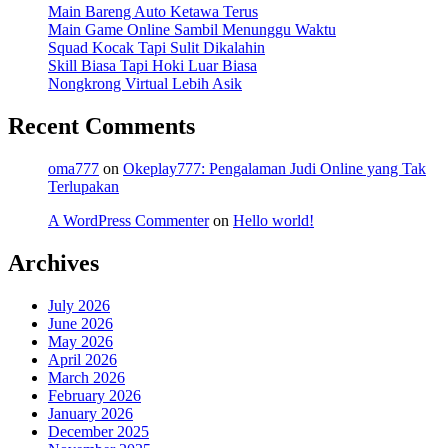
Main Bareng Auto Ketawa Terus
Main Game Online Sambil Menunggu Waktu
Squad Kocak Tapi Sulit Dikalahin
Skill Biasa Tapi Hoki Luar Biasa
Nongkrong Virtual Lebih Asik
Recent Comments
oma777
on
Okeplay777: Pengalaman Judi Online yang Tak
Terlupakan
A WordPress Commenter
on
Hello world!
Archives
July 2026
June 2026
May 2026
April 2026
March 2026
February 2026
January 2026
December 2025