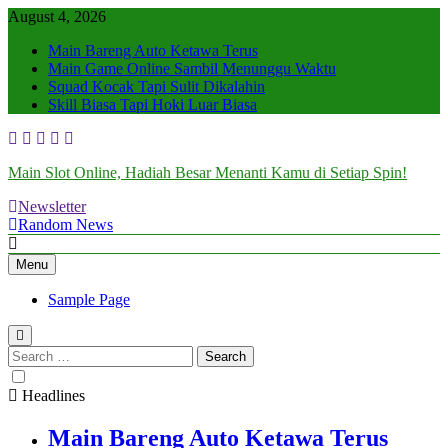
Skip
August 4, 2026
to
Main Bareng Auto Ketawa Terus
content
Main Game Online Sambil Menunggu Waktu
Squad Kocak Tapi Sulit Dikalahin
Skill Biasa Tapi Hoki Luar Biasa
Main Slot Online, Hadiah Besar Menanti Kamu di Setiap Spin!
Newsletter
Random News
Menu
Sample Page
Search
for:
Headlines
Main Bareng Auto Ketawa Terus