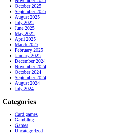
November 2025
October 2025
September 2025
August 2025
July 2025
June 2025
May 2025
April 2025
March 2025
February 2025
January 2025
December 2024
November 2024
October 2024
September 2024
August 2024
July 2024
Categories
Card games
Gambling
Games
Uncategorized