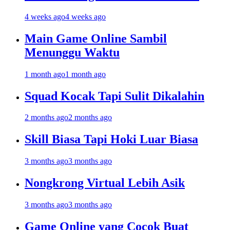
4 weeks ago
4 weeks ago
Main Game Online Sambil
Menunggu Waktu
1 month ago
1 month ago
Squad Kocak Tapi Sulit Dikalahin
2 months ago
2 months ago
Skill Biasa Tapi Hoki Luar Biasa
3 months ago
3 months ago
Nongkrong Virtual Lebih Asik
3 months ago
3 months ago
Game Online yang Cocok Buat