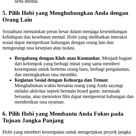
serta mental.
5. Pilih Hobi yang Menghubungkan Anda dengan
Orang Lain
Sosialisasi memainkan peran besar dalam menjaga keseimbangan
kehidupan dan kesehatan mental. Hobi yang melibatkan interaksi
sosial dapat memperkuat hubungan dengan orang lain dan
mengurangi rasa kesepian atau isolasi.
Bergabung dengan Klub atau Komunitas
: Menjadi bagian
dari kelompok yang berbagi minat yang sama memberi
kesempatan untuk bertemu orang baru, berbagi pengalaman,
dan meningkatkan rasa memiliki.
Kegiatan Sosial dengan Keluarga dan Teman
:
Menghabiskan waktu bersama orang yang Anda sayangi
melalui aktivitas seperti bermain board game, memasak
bersama, atau menonton film dapat mempererat hubungan dan
memberikan rasa nyaman.
6. Pilih Hobi yang Membantu Anda Fokus pada
Tujuan Jangka Panjang
Hobi yang memberi kesempatan untuk mengerjakan proyek jangka