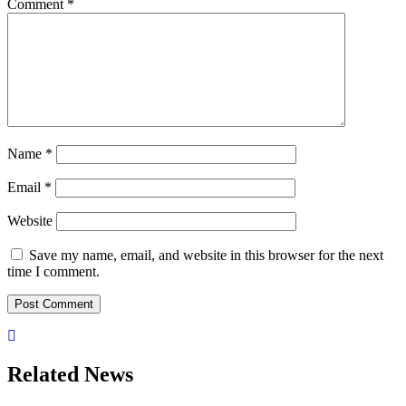
Comment
*
Name
*
Email
*
Website
Save my name, email, and website in this browser for the next
time I comment.
Related News