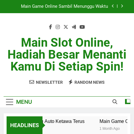
Skip
Main Game Online Sambil Menunggu Waktu
to
content
Squad Kocak Tapi Sulit Dikalahin
Skill Biasa Tapi Hoki Luar Biasa
Main Slot Online,
Main Bareng Auto Ketawa Terus
Hadiah Besar Menanti
Main Game Online Sambil Menunggu Waktu
Kamu Di Setiap Spin!
Squad Kocak Tapi Sulit Dikalahin
NEWSLETTER
RANDOM NEWS
Skill Biasa Tapi Hoki Luar Biasa
MENU
Main Bareng Auto Ketawa Terus
Main Game Onlin
HEADLINES
1 Month Ago
1 Month Ago