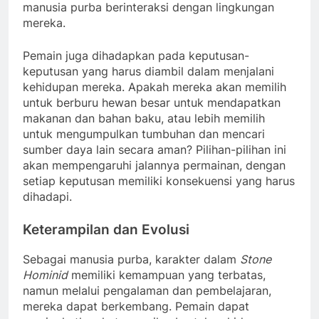
manusia purba berinteraksi dengan lingkungan
mereka.
Pemain juga dihadapkan pada keputusan-
keputusan yang harus diambil dalam menjalani
kehidupan mereka. Apakah mereka akan memilih
untuk berburu hewan besar untuk mendapatkan
makanan dan bahan baku, atau lebih memilih
untuk mengumpulkan tumbuhan dan mencari
sumber daya lain secara aman? Pilihan-pilihan ini
akan mempengaruhi jalannya permainan, dengan
setiap keputusan memiliki konsekuensi yang harus
dihadapi.
Keterampilan dan Evolusi
Sebagai manusia purba, karakter dalam
Stone
Hominid
memiliki kemampuan yang terbatas,
namun melalui pengalaman dan pembelajaran,
mereka dapat berkembang. Pemain dapat