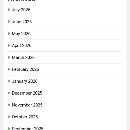
July 2026
June 2026
May 2026
April 2026
March 2026
February 2026
January 2026
December 2025
November 2025
October 2025
September 2025