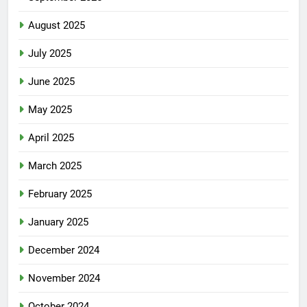
August 2025
July 2025
June 2025
May 2025
April 2025
March 2025
February 2025
January 2025
December 2024
November 2024
October 2024