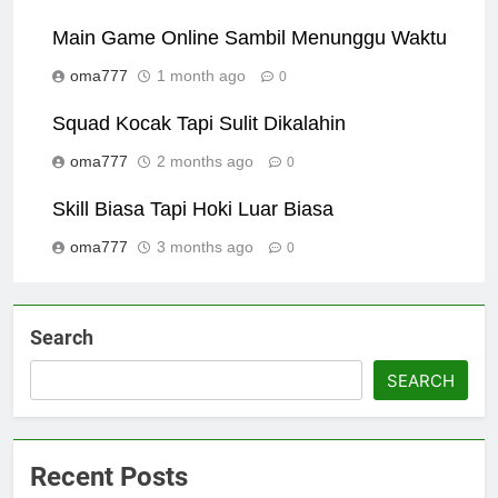
Main Game Online Sambil Menunggu Waktu
oma777
1 month ago
0
Squad Kocak Tapi Sulit Dikalahin
oma777
2 months ago
0
Skill Biasa Tapi Hoki Luar Biasa
oma777
3 months ago
0
Search
SEARCH
Recent Posts