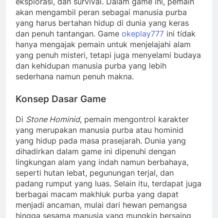
eksplorasi, dan survival. Dalam game ini, pemain
akan mengambil peran sebagai manusia purba
yang harus bertahan hidup di dunia yang keras
dan penuh tantangan. Game
okeplay777
ini tidak
hanya mengajak pemain untuk menjelajahi alam
yang penuh misteri, tetapi juga menyelami budaya
dan kehidupan manusia purba yang lebih
sederhana namun penuh makna.
Konsep Dasar Game
Di
Stone Hominid
, pemain mengontrol karakter
yang merupakan manusia purba atau hominid
yang hidup pada masa prasejarah. Dunia yang
dihadirkan dalam game ini dipenuhi dengan
lingkungan alam yang indah namun berbahaya,
seperti hutan lebat, pegunungan terjal, dan
padang rumput yang luas. Selain itu, terdapat juga
berbagai macam makhluk purba yang dapat
menjadi ancaman, mulai dari hewan pemangsa
hingga sesama manusia yang mungkin bersaing