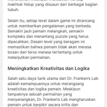
makhluk hidup yang disusun dari berbagai bagian
tubuh.
Selain itu, setiap level dalam game ini dirancang
untuk memberikan pengalaman yang berbeda.
Semakin jauh pemain melangkah, semakin
kompleks dan menantang puzzle yang harus
dipecahkan. Desain level yang beragam ini
memastikan bahwa pemain tidak akan merasa
bosan dan terus merasa tertantang untuk
melanjutkan permainan.
Meningkatkan Kreativitas dan Logika
Salah satu daya tarik utama dari Dr. Franken’s Lab
adalah kemampuannya untuk merangsang
kreativitas dan logika pemain. Meskipun
tampaknya sebuah permainan yang
menyenangkan, Dr. Franken’s Lab mengharuskan
pemain untuk berpikir secara kritis dan