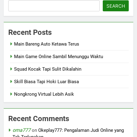
SEARCH
Recent Posts
Main Bareng Auto Ketawa Terus
Main Game Online Sambil Menunggu Waktu
Squad Kocak Tapi Sulit Dikalahin
Skill Biasa Tapi Hoki Luar Biasa
Nongkrong Virtual Lebih Asik
Recent Comments
oma777
on
Okeplay777: Pengalaman Judi Online yang
Tak Terlupakan