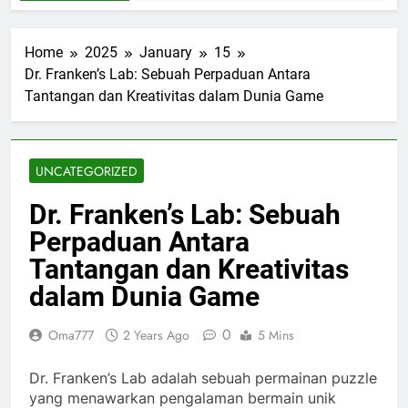
Home
2025
January
15
Dr. Franken’s Lab: Sebuah Perpaduan Antara
Tantangan dan Kreativitas dalam Dunia Game
UNCATEGORIZED
Dr. Franken’s Lab: Sebuah
Perpaduan Antara
Tantangan dan Kreativitas
dalam Dunia Game
0
Oma777
2 Years Ago
5 Mins
Dr. Franken’s Lab adalah sebuah permainan puzzle
yang menawarkan pengalaman bermain unik