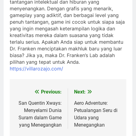
tantangan intelektual dan hiburan yang
menyenangkan. Dengan grafis yang menarik,
gameplay yang adiktif, dan berbagai level yang
penuh tantangan, game ini cocok untuk siapa saja
yang ingin mengasah keterampilan logika dan
kreativitas mereka dalam suasana yang tidak
terlalu serius. Apakah Anda siap untuk membantu
Dr. Franken menciptakan makhluk baru yang luar
biasa? Jika ya, maka Dr. Franken’s Lab adalah
pilihan yang tepat untuk Anda.
https://villarozajo.com/
Previous:
Next:
Post
navigation
San Quentin Xways:
Aero Adventure:
Menyelami Dunia
Petualangan Seru di
Suram dalam Game
Udara yang
yang Menegangkan
Menegangkan