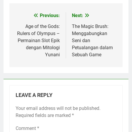
Previous:
Next:
Post
navigation
Age of the Gods:
The Magic Brush:
Rulers of Olympus –
Menggabungkan
Permainan Slot Epik
Seni dan
dengan Mitologi
Petualangan dalam
Yunani
Sebuah Game
LEAVE A REPLY
Your email address will not be published.
Required fields are marked
*
Comment
*