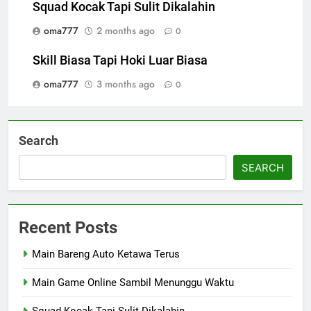
Squad Kocak Tapi Sulit Dikalahin
oma777
2 months ago
0
Skill Biasa Tapi Hoki Luar Biasa
oma777
3 months ago
0
Search
SEARCH
Recent Posts
Main Bareng Auto Ketawa Terus
Main Game Online Sambil Menunggu Waktu