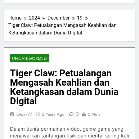
Home
2024
December
19
Tiger Claw: Petualangan Mengasah Keahlian dan
Ketangkasan dalam Dunia Digital
UNCATEGORIZED
Tiger Claw: Petualangan
Mengasah Keahlian dan
Ketangkasan dalam Dunia
Digital
0
Oma777
2 Years Ago
5 Mins
Dalam dunia permainan video, genre game yang
menawarkan tantangan fisik dan mental sering kali