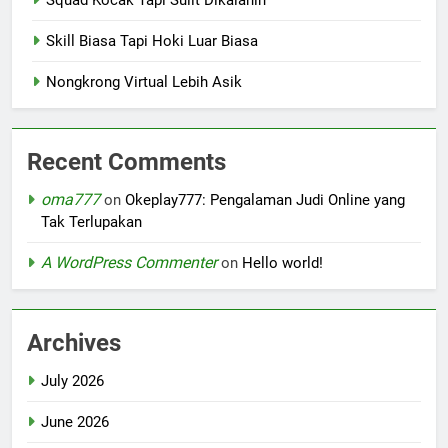
Squad Kocak Tapi Sulit Dikalahin
Skill Biasa Tapi Hoki Luar Biasa
Nongkrong Virtual Lebih Asik
Recent Comments
oma777
on
Okeplay777: Pengalaman Judi Online yang
Tak Terlupakan
A WordPress Commenter
on
Hello world!
Archives
July 2026
June 2026