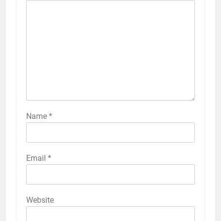
Name
*
Email
*
Website