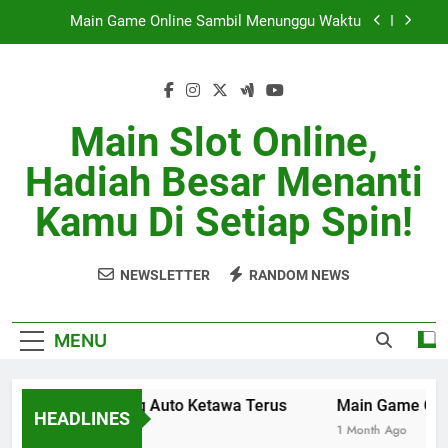
Skip
Main Game Online Sambil Menunggu Waktu
to
content
Squad Kocak Tapi Sulit Dikalahin
Skill Biasa Tapi Hoki Luar Biasa
Main Slot Online,
Main Bareng Auto Ketawa Terus
Hadiah Besar Menanti
Main Game Online Sambil Menunggu Waktu
Kamu Di Setiap Spin!
Squad Kocak Tapi Sulit Dikalahin
NEWSLETTER
RANDOM NEWS
Skill Biasa Tapi Hoki Luar Biasa
MENU
Main Bareng Auto Ketawa Terus
Main Game Onli
HEADLINES
1 Month Ago
1 Month Ago