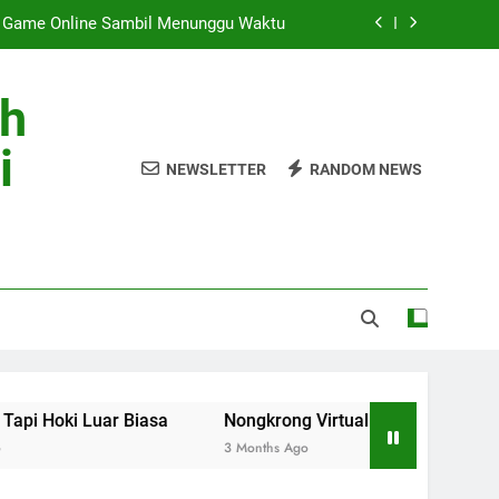
 Game Online Sambil Menunggu Waktu
Squad Kocak Tapi Sulit Dikalahin
ah
Skill Biasa Tapi Hoki Luar Biasa
i
NEWSLETTER
RANDOM NEWS
Main Bareng Auto Ketawa Terus
 Game Online Sambil Menunggu Waktu
Squad Kocak Tapi Sulit Dikalahin
Skill Biasa Tapi Hoki Luar Biasa
oki Luar Biasa
Nongkrong Virtual Lebih Asik
Game 
3 Months Ago
4 Mont