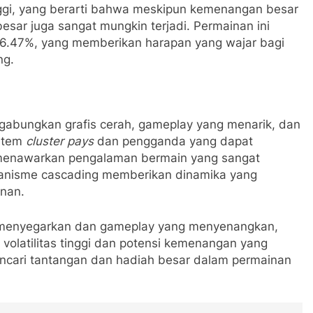
tinggi, yang berarti bahwa meskipun kemenangan besar
esar juga sangat mungkin terjadi. Permainan ini
96.47%, yang memberikan harapan yang wajar bagi
ng.
ggabungkan grafis cerah, gameplay yang menarik, dan
istem
cluster pays
dan pengganda yang dapat
menawarkan pengalaman bermain yang sangat
mekanisme cascading memberikan dinamika yang
inan.
 menyegarkan dan gameplay yang menyenangkan,
n volatilitas tinggi dan potensi kemenangan yang
encari tantangan dan hadiah besar dalam permainan