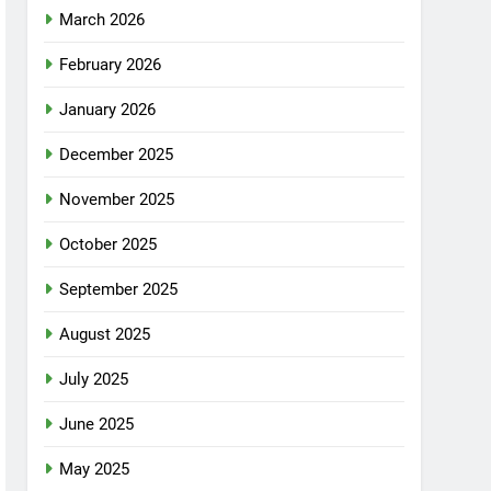
March 2026
February 2026
January 2026
December 2025
November 2025
October 2025
September 2025
August 2025
July 2025
June 2025
May 2025