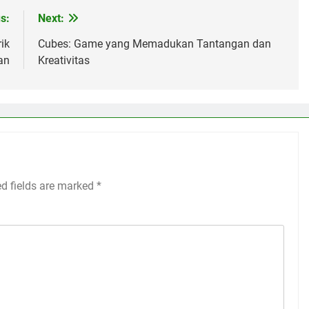
s:
Next:
ik
Cubes: Game yang Memadukan Tantangan dan
an
Kreativitas
ed fields are marked
*