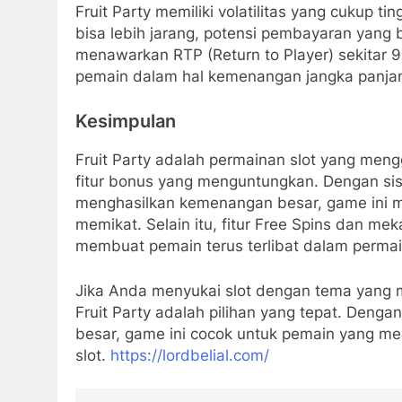
Fruit Party memiliki volatilitas yang cukup 
bisa lebih jarang, potensi pembayaran yang b
menawarkan RTP (Return to Player) sekitar 
pemain dalam hal kemenangan jangka panja
Kesimpulan
Fruit Party adalah permainan slot yang men
fitur bonus yang menguntungkan. Dengan s
menghasilkan kemenangan besar, game ini 
memikat. Selain itu, fitur Free Spins dan 
membuat pemain terus terlibat dalam perma
Jika Anda menyukai slot dengan tema yang
Fruit Party adalah pilihan yang tepat. Denga
besar, game ini cocok untuk pemain yang m
slot.
https://lordbelial.com/