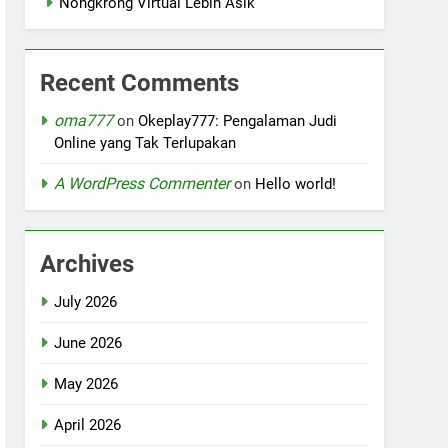
Nongkrong Virtual Lebih Asik
Recent Comments
oma777
on
Okeplay777: Pengalaman Judi
Online yang Tak Terlupakan
A WordPress Commenter
on
Hello world!
Archives
July 2026
June 2026
May 2026
April 2026