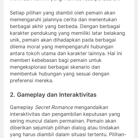
Setiap pilihan yang diambil oleh pemain akan
memengaruhi jalannya cerita dan menentukan
berbagai akhir yang berbeda. Dengan berbagai
karakter pendukung yang memiliki latar belakang
unik, pemain akan dihadapkan pada berbagai
dilema moral yang mempengaruhi hubungan
antara tokoh utama dan karakter lainnya. Hal ini
memberi kebebasan bagi pemain untuk
mengeksplorasi berbagai skenario dan
membentuk hubungan yang sesuai dengan
preferensi mereka.
2.
Gameplay dan Interaktivitas
Gameplay
Secret Romance
mengandalkan
interaktivitas dan pengambilan keputusan yang
sering muncul dalam permainan. Pemain akan
diberikan sejumlah pilihan dialog atau tindakan
yang harus diambil dalam situasi tertentu. Pilihan-