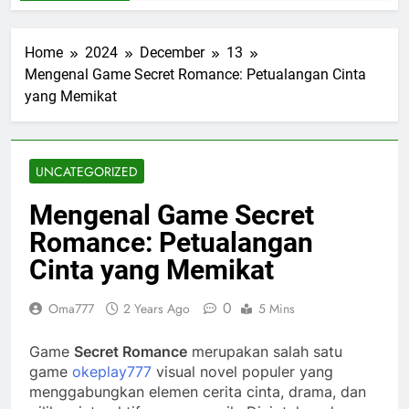
Home
2024
December
13
Mengenal Game Secret Romance: Petualangan Cinta
yang Memikat
UNCATEGORIZED
Mengenal Game Secret
Romance: Petualangan
Cinta yang Memikat
0
Oma777
2 Years Ago
5 Mins
Game
Secret Romance
merupakan salah satu
game
okeplay777
visual novel populer yang
menggabungkan elemen cerita cinta, drama, dan