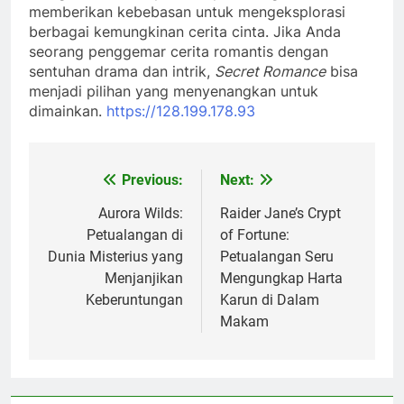
memberikan kebebasan untuk mengeksplorasi
berbagai kemungkinan cerita cinta. Jika Anda
seorang penggemar cerita romantis dengan
sentuhan drama dan intrik,
Secret Romance
bisa
menjadi pilihan yang menyenangkan untuk
dimainkan.
https://128.199.178.93
Previous:
Next:
Post
navigation
Aurora Wilds:
Raider Jane’s Crypt
Petualangan di
of Fortune:
Dunia Misterius yang
Petualangan Seru
Menjanjikan
Mengungkap Harta
Keberuntungan
Karun di Dalam
Makam