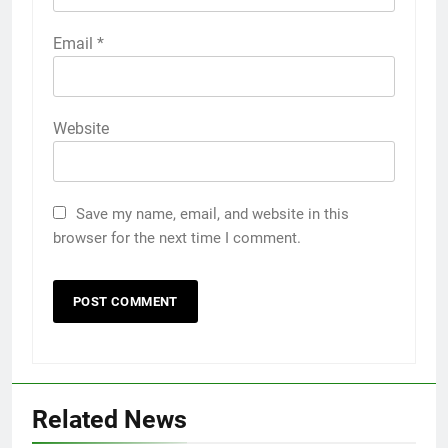
Email
*
Website
Save my name, email, and website in this
browser for the next time I comment.
Related News