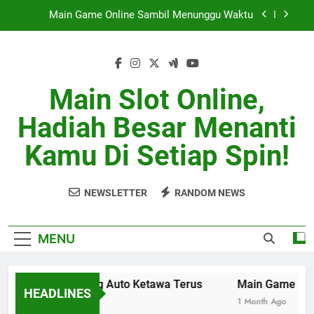
Skip
Main Game Online Sambil Menunggu Waktu
to
content
Squad Kocak Tapi Sulit Dikalahin
Skill Biasa Tapi Hoki Luar Biasa
Main Slot Online,
Main Bareng Auto Ketawa Terus
Hadiah Besar Menanti
Main Game Online Sambil Menunggu Waktu
Kamu Di Setiap Spin!
Squad Kocak Tapi Sulit Dikalahin
NEWSLETTER
RANDOM NEWS
Skill Biasa Tapi Hoki Luar Biasa
MENU
Main Bareng Auto Ketawa Terus
Main Game Onli
HEADLINES
1 Month Ago
1 Month Ago