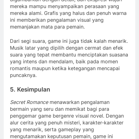
mereka mampu menyampaikan perasaan yang
mereka alami. Grafis yang halus dan penuh warna
ini memberikan pengalaman visual yang
memanjakan mata para pemain.
Dari segi suara, game ini juga tidak kalah menarik.
Musik latar yang dipilih dengan cermat dan efek
suara yang tepat membantu menciptakan suasana
yang intens dan mendalam, baik pada momen
romantis maupun ketika ketegangan mencapai
puncaknya.
5.
Kesimpulan
Secret Romance
menawarkan pengalaman
bermain yang seru dan memikat bagi para
penggemar game bergenre visual novel. Dengan
alur cerita yang penuh misteri, karakter-karakter
yang menarik, serta gameplay yang
mengutamakan keputusan pemain, game ini