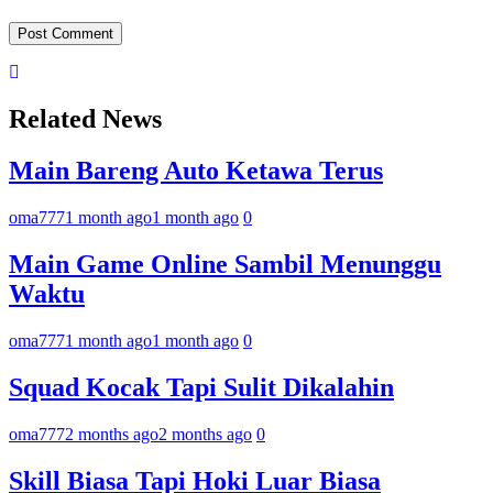
Related News
Main Bareng Auto Ketawa Terus
oma777
1 month ago
1 month ago
0
Main Game Online Sambil Menunggu
Waktu
oma777
1 month ago
1 month ago
0
Squad Kocak Tapi Sulit Dikalahin
oma777
2 months ago
2 months ago
0
Skill Biasa Tapi Hoki Luar Biasa