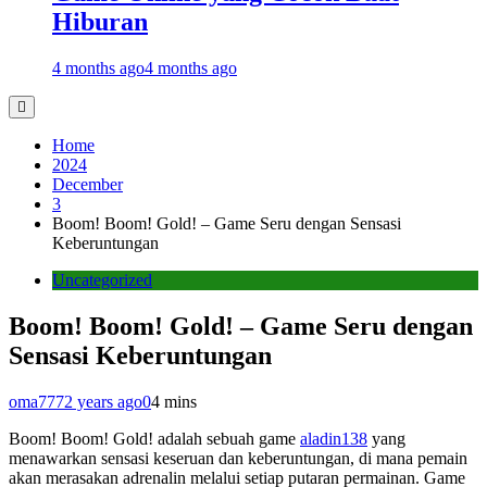
Hiburan
4 months ago
4 months ago
Home
2024
December
3
Boom! Boom! Gold! – Game Seru dengan Sensasi
Keberuntungan
Uncategorized
Boom! Boom! Gold! – Game Seru dengan
Sensasi Keberuntungan
oma777
2 years ago
0
4 mins
Boom! Boom! Gold! adalah sebuah game
aladin138
yang
menawarkan sensasi keseruan dan keberuntungan, di mana pemain
akan merasakan adrenalin melalui setiap putaran permainan. Game