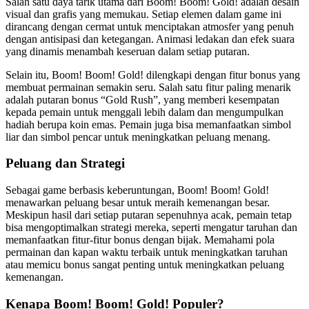
Salah satu daya tarik utama dari Boom! Boom! Gold! adalah desain
visual dan grafis yang memukau. Setiap elemen dalam game ini
dirancang dengan cermat untuk menciptakan atmosfer yang penuh
dengan antisipasi dan ketegangan. Animasi ledakan dan efek suara
yang dinamis menambah keseruan dalam setiap putaran.
Selain itu, Boom! Boom! Gold! dilengkapi dengan fitur bonus yang
membuat permainan semakin seru. Salah satu fitur paling menarik
adalah putaran bonus “Gold Rush”, yang memberi kesempatan
kepada pemain untuk menggali lebih dalam dan mengumpulkan
hadiah berupa koin emas. Pemain juga bisa memanfaatkan simbol
liar dan simbol pencar untuk meningkatkan peluang menang.
Peluang dan Strategi
Sebagai game berbasis keberuntungan, Boom! Boom! Gold!
menawarkan peluang besar untuk meraih kemenangan besar.
Meskipun hasil dari setiap putaran sepenuhnya acak, pemain tetap
bisa mengoptimalkan strategi mereka, seperti mengatur taruhan dan
memanfaatkan fitur-fitur bonus dengan bijak. Memahami pola
permainan dan kapan waktu terbaik untuk meningkatkan taruhan
atau memicu bonus sangat penting untuk meningkatkan peluang
kemenangan.
Kenapa Boom! Boom! Gold! Populer?